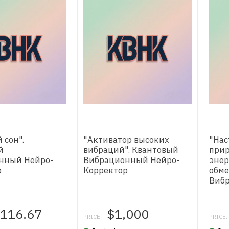
 сон".
"Активатор высоких
"На
й
вибраций". Квантовый
прир
нный Нейро-
Вибрационный Нейро-
эне
р
Корректор
обме
Виб
Корр
,116.67
$1,000
PRICE:
PRICE: