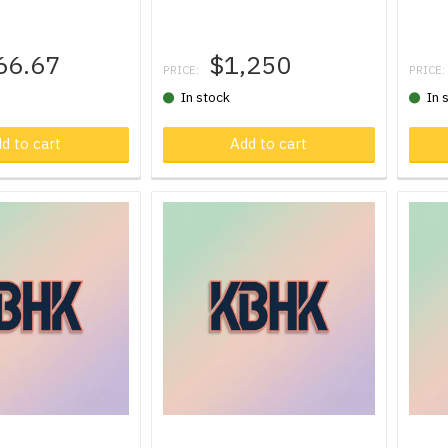
66.67
$1,250
PRICE:
PRICE:
In stock
In 
d to cart
Product in cart
Add to cart
Pr