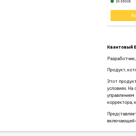
In stock
Ad
Квантовый 
Разработчик,
Продукт, кот
Этот продукт
условиях. На
управлением
корректора, 
Представляет
включающей ф