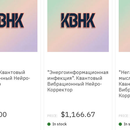
 Квантовый
"Энергоинформационная
"Не
нный Нейро-
инфекция". Квантовый
мыс
р
Вибрационный Нейро-
Ква
Корректор
Виб
Корр
00
$1,166.67
PRICE:
PRICE:
In stock
In 