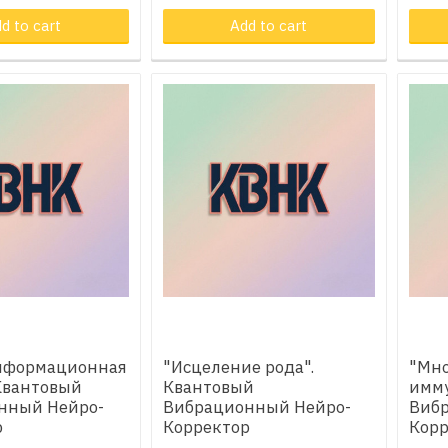
d to cart
Product in cart
Add to cart
Pr
нформационная
"Исцеление рода".
"Мн
Квантовый
Квантовый
имму
нный Нейро-
Вибрационный Нейро-
Виб
р
Корректор
Корр