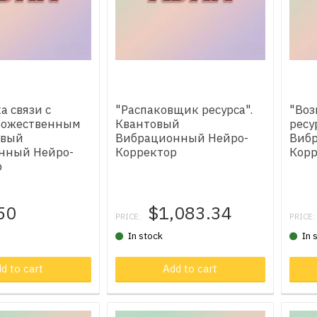
а связи с
"Распаковщик ресурса".
"Воз
ожественным
Квантовый
ресу
овый
Вибрационный Нейро-
Виб
нный Нейро-
Корректор
Корр
р
50
$1,083.34
PRICE:
PRICE:
In stock
In 
d to cart
Product in cart
Add to cart
Pr