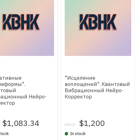
гативные
"Исцеление
леформы".
воплощений". Квантовый
нтовый
Вибрационный Нейро-
рационный Нейро-
Корректор
ектор
$1,083.34
$1,200
PRICE:
stock
In stock