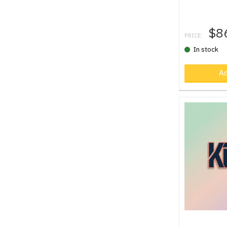
$8
PRICE:
In stock
Ad