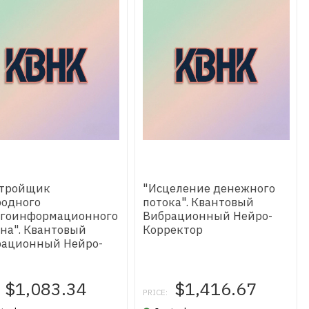
стройщик
"Исцеление денежного
одного
потока". Квантовый
ргоинформационного
Вибрационный Нейро-
на". Квантовый
Корректор
рационный Нейро-
ектор
$1,083.34
$1,416.67
PRICE: