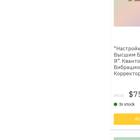
"Настройк
Высшим Б
Я". Квант
Вибрацио
Корректо
$7
PRICE:
In stock
Ad