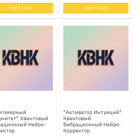
oduct in cart
Add to cart
Product in cart
Add to cart
огомерный
"Активатор Интуиций".
нитет". Квантовый
Квантовый
рационный Нейро-
Вибрационный Нейро-
ектор
Корректор