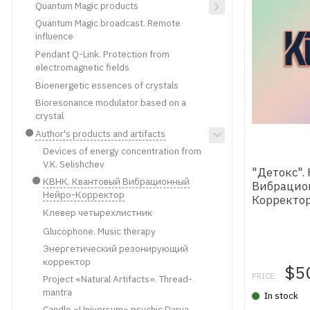
Quantum Magic products
Quantum Magic broadcast. Remote
influence
Pendant Q-Link. Protection from
electromagnetic fields
Bioenergetic essences of crystals
Bioresonance modulator based on a
crystal
Author's products and artifacts
Devices of energy concentration from
V.K. Selishchev
"Детокс".
КВНК. Квантовый Вибрационный
Вибрацио
Нейро-Корректор
Корректо
Клевер четырехлистник
Glucophone. Music therapy
Энергетический резонирующий
корректор
$5
PRICE:
Project «Natural Artifacts». Thread-
mantra
In stock
Candle «Universum» psychic Darya