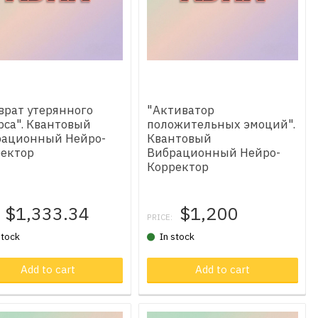
врат утерянного
"Активатор
рса". Квантовый
положительных эмоций".
рационный Нейро-
Квантовый
ектор
Вибрационный Нейро-
Корректор
$1,333.34
$1,200
PRICE:
stock
In stock
oduct in cart
Add to cart
Product in cart
Add to cart