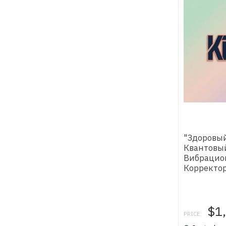
"Здоровый
Квантовы
Вибрацио
Корректо
$1
PRICE: