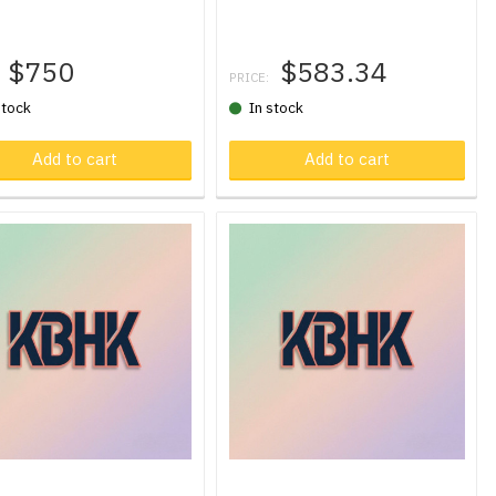
$750
$583.34
PRICE:
stock
In stock
oduct in cart
Add to cart
Product in cart
Add to cart