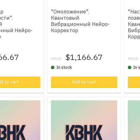
ор
"Омоложение".
"Нас
сти".
Квантовый
позв
й
Вибрационный Нейро-
Ква
нный Нейро-
Корректор
Виб
р
Корр
66.67
$1,166.67
PRICE:
PRICE:
In stock
In 
d to cart
Product in cart
Add to cart
Pr