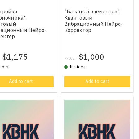
тройка
"Баланс 5 элементов".
оночника".
Квантовый
нтовый
Вибрационный Нейро-
рационный Нейро-
Корректор
ектор
$1,175
$1,000
PRICE:
stock
In stock
oduct in cart
Add to cart
Product in cart
Add to cart