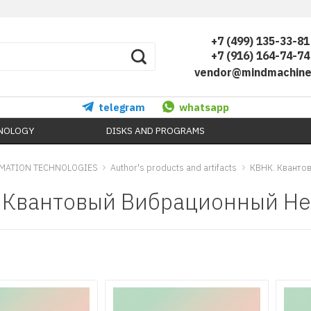
+7 (499) 135-33-81
+7 (916) 164-74-74
vendor@mindmachine
telegram
whatsapp
HNOLOGY
DISKS AND PROGRAMS
MATION TECHNOLOGIES
Author's products and artifacts
КВНК. Кванто
 Квантовый Вибрационный Не