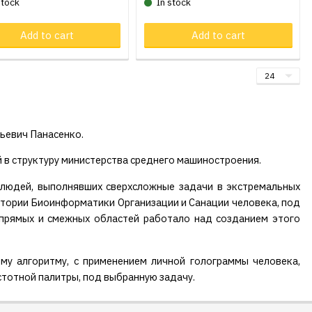
stock
In stock
oduct in cart
Add to cart
Product in cart
Add to cart
ньевич Панасенко.
 в структуру министерства среднего машиностроения.
 людей, выполнявших сверхсложные задачи в экстремальных
атории Биоинформатики Организации и Санации человека, под
прямых и смежных областей работало над созданием этого
му алгоритму, с применением личной голограммы человека,
стотной палитры, под выбранную задачу.