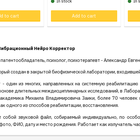
In stock
In 
d to cart
Product in cart
Add to cart
Pr
Вибрационный Нейро Корректор
 патентообладатель, психолог, психотерапевт - Александр Евге
орый создан в закрытой биофизической лаборатории, входившей
 - один из многих, направленных на системную реабилитацию
 основе длительных междисциплинарных исследований, в Лабор
 академика Михаила Владимировича Заики, более 70 человек 
как одного из способов реабилитации, восстановления.
 собой звуковой файл, собираемый индивидуально, по особо
ото, ФИО, дату и место рождения. Работает как излучатель ча