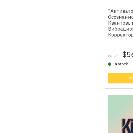
"Активат
Осознанно
Квантовы
Вибрацио
Корректо
$5
PRICE:
In stock
Ad