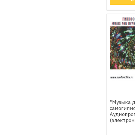
"Музыка д
самогипно
Аудиопро
(электрон