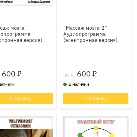
саж мозга".
"Массаж мозга-2".
иопрограмма
Аудиопрограмма
ктронная версия)
(электронная версия)
600
600
₽
₽
ЦЕНА:
наличии
В наличии
В корзину
Товар в корзине
В корзину