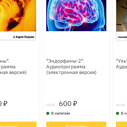
ны".
"Эндорфины-2".
"Уль
грамма
Аудиопрограмма
Ауд
ная версия)
(электронная версия)
0
600
₽
₽
ЦЕНА:
ЦЕНА:
и
В наличии
В 
 корзину
Товар в корзине
В корзину
Тов