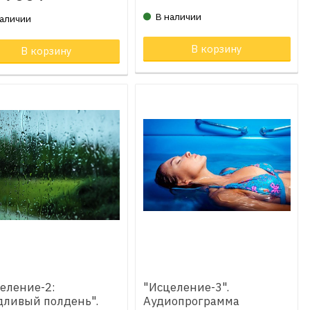
В наличии
наличии
В корзину
ар в корзине
В корзину
еление-2:
"Исцеление-3".
ливый полдень".
Аудиопрограмма