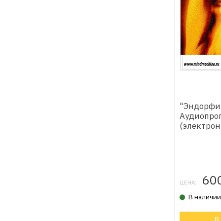
"Эндорфи
Аудиопро
(электрон
60
ЦЕНА:
В наличи
В