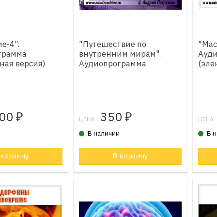
е-4".
"Путешествие по
"Мас
грамма
внутренним мирам".
Ауд
ная версия)
Аудиопрограмма
(эле
200
350
₽
₽
ЦЕНА:
ЦЕНА:
и
В наличии
В 
 корзину
Товар в корзине
В корзину