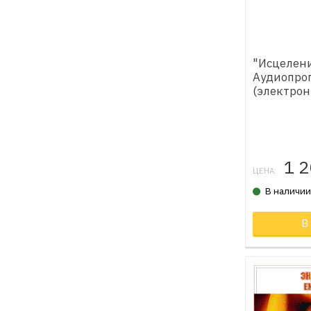
"Исцелени
Аудиопро
(электрон
1 
ЦЕНА:
В наличи
В