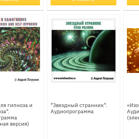
ля гипноза и
"Звездный странник".
«Изо
за".
Аудиопрограмма
Ауд
грамма
(эле
ная версия)