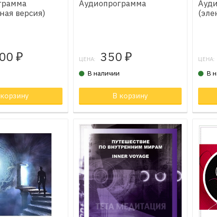
грамма
Аудиопрограмма
Ауд
ная версия)
(эле
800
350
₽
₽
ЦЕНА:
ЦЕНА:
и
В наличии
В 
 корзину
Товар в корзине
В корзину