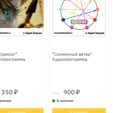
трамозг".
"Солнечный ветер".
иопрограмма
Аудиопрограмма
350
900
₽
₽
ЦЕНА:
наличии
В наличии
ар в корзине
В корзину
В корзину