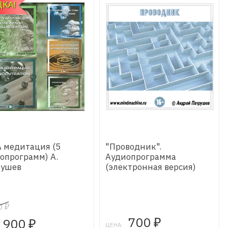
КА!
 медитация (5
"Проводник".
опрограмм) А.
Аудиопрограмма
рушев
(электронная версия)
0
₽
700
900
₽
₽
ЦЕНА: