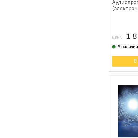
Аудиопро
(электрон
1 
ЦЕНА:
В наличи
В