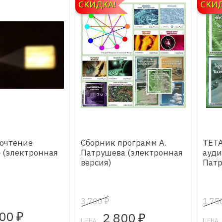
СКИДКА!
СКИД
ночтение
Сборник программ А.
ТЕТА
» (электронная
Патрушева (электронная
ауди
версия)
Пат
3 700
1 75
₽
200
2 800
₽
₽
ЦЕНА:
ЦЕНА: