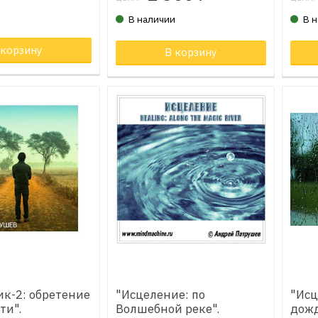
и
В наличии
В 
 корзину
Товар в корзине
В корзину
Тов
к-2: обретение
"Исцеление: по
"Исц
ти".
Волшебной реке".
дожд