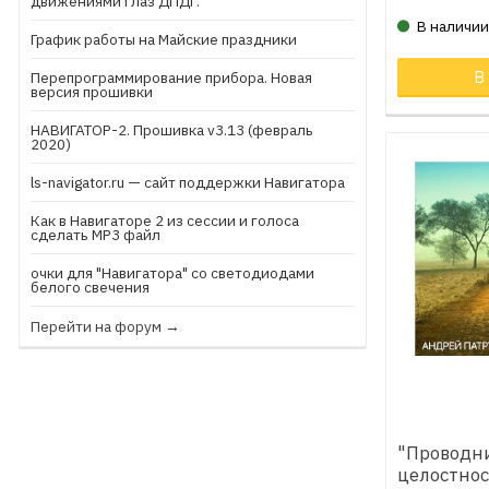
движениями глаз ДПДГ.
В наличи
График работы на Майские праздники
В
Перепрограммирование прибора. Новая
версия прошивки
НАВИГАТОР-2. Прошивка v3.13 (февраль
2020)
ls-navigator.ru — сайт поддержки Навигатора
Как в Навигаторе 2 из сессии и голоса
сделать МР3 файл
очки для "Навигатора" со светодиодами
белого свечения
Перейти на форум →
"Проводни
целостнос