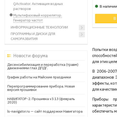
QActivator. Активация водных
В наличи
растворов
Мультифазовый коррелятор.
В
Генератор частот
ИНФОРМАЦИОННЫЕ ТЕХНОЛОГИИ
ПРОГРАММЫ И ДИСКИ ДЛЯ
САМОРАЗВИТИЯ
Попытки возд
Новости форума
способностей
для этих целе
Десенсибилизация и переработка (травм)
движениями глаз ДПДГ.
В 2006-2007
График работы на Майские праздники
диапазонов 
эффекты, кот
Перепрограммирование прибора. Новая
для качестве
версия прошивки
НАВИГАТОР-2. Прошивка v3.13 (февраль
Приборы пр
2020)
характерист
обеспечить м
ls-navigator.ru — сайт поддержки Навигатора