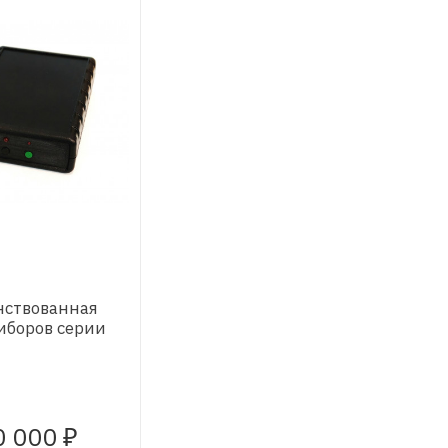
нствованная
иборов серии
0 000
₽