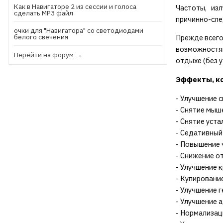
Как в Навигаторе 2 из сессии и голоса
Частоты, из
сделать МР3 файл
причинно-сле
очки для "Навигатора" со светодиодами
белого свечения
Прежде всего
возможностя
Перейти на форум →
отдыхе (без 
Эффекты, ко
- Улучшение с
- Снятие мыш
- Снятие уста
- Седативный
- Повышение 
- Снижение о
- Улучшение 
- Купировани
- Улучшение 
- Улучшение 
- Нормализац