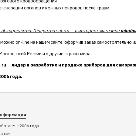
мозгового кровообращения
регенерации органов и кожных покровов после травм.
й коррелятор. Генератор частот — в интернет-магазине
mindma
 можно on-line на нашем сайте, оформив заказ самостоятельно и
оскве, всей России и в другие страны мира.
.ru — лидер в разработке и продаже приборов для саморазв
2006 года.
нформация
аботаем с 2006 года
татьи