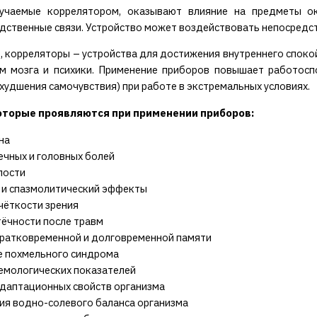
лучаемые коррелятором, оказывают влияние на предметы о
дственные связи. Устройство может воздействовать непосредст
, корреляторы – устройства для достижения внутреннего споко
м мозга и психики. Применение приборов повышает работоспо
ухудшения самочувствия) при работе в экстремальных условиях.
торые проявляются при применении приборов:
на
ечных и головных болей
лости
 и спазмолитический эффекты
чёткости зрения
тёчности после травм
кратковременной и долговременной памяти
е похмельного синдрома
гемологических показателей
адаптационных свойств организма
ия водно-солевого баланса организма