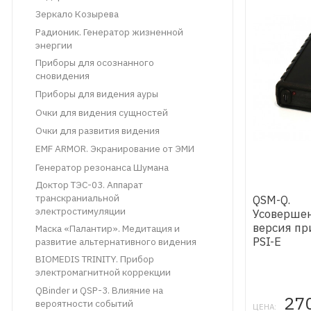
Зеркало Козырева
Радионик. Генератор жизненной
энергии
Приборы для осознанного
сновидения
Приборы для видения ауры
Очки для видения сущностей
Очки для развития видения
EMF ARMOR. Экранирование от ЭМИ
Генератор резонанса Шумана
Доктор ТЭС-03. Аппарат
транскраниальной
QSM-Q.
электростимуляции
Усоверше
версия пр
Маска «Палантир». Медитация и
PSI-E
развитие альтернативного видения
BIOMEDIS TRINITY. Прибор
электромагнитной коррекции
QBinder и ​QSP-3. Влияние на
27
вероятности событий
ЦЕНА: