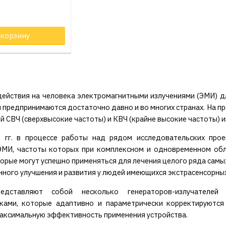
и
 корзину
ействия на человека электромагнитными излучениями (ЭМИ) д
 предпринимаются достаточно давно и во многих странах. На п
й СВЧ (сверхвысокие частоты) и КВЧ (крайне высокие частоты) и
 гг. в процессе работы над рядом исследовательских про
ЭМИ, частоты которых при комплексном и одновременном об
орые могут успешно применяться для лечения целого ряда самых
нного улучшения и развития у людей имеющихся экстрасенсорных
едставляют собой несколько генераторов-излучателей
иками, которые адаптивно и параметрически корректируются
аксимальную эффективность применения устройства.