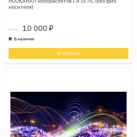
НООКАНАЛ нообраслетов I и IV ЛС (без физ.
носителя)
10 000
₽
ЦЕНА:
В наличии
В корзину