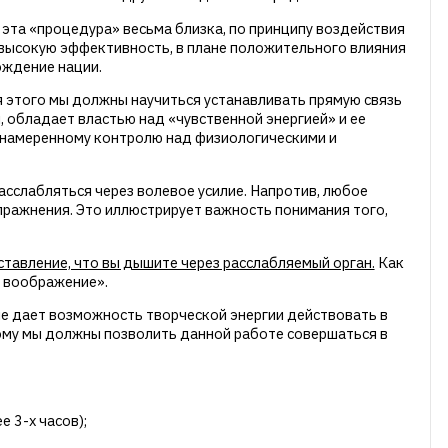
 эта «процедура» весьма близка, по принципу воздействия
а высокую эффективность, в плане положительного влияния
ождение нации.
я этого мы должны научиться устанавливать прямую связь
, обладает властью над «чувственной энергией» и ее
еднамеренному контролю над физиологическими и
асслабляться через волевое усилие. Напротив, любое
пражнения. Это иллюстрирует важность понимания того,
тавление, что вы дышите через расслабляемый орган.
Как
т воображение».
ие дает возможность творческой энергии действовать в
тому мы должны позволить данной работе совершаться в
е 3-х часов);