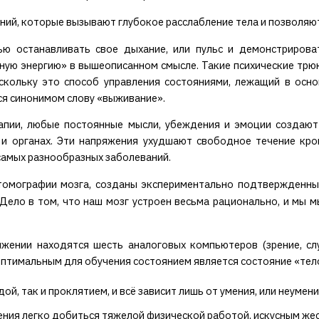
ний, которые вызывают глубокое расслабление тела и позволяю
ью останавливать свое дыхание, или пульс и демонстрирова
ьную энергию» в вышеописанном смысле. Такие психические трюк
оскольку это способ управления состояниями, лежащий в осн
ся синонимом слову «выживание».
апии, любые постоянные мысли, убеждения и эмоции создают
и органах. Эти напряжения ухудшают свободное течение кро
самых разнообразных заболеваний.
томографии мозга, созданы экспериментально подтвержденн
). Дело в том, что наш мозг устроен весьма рационально, и мы
ении находятся шесть аналоговых компьютеров (зрение, слух
птимальным для обучения состоянием является состояние «тело 
й, так и проклятием, и всё зависит лишь от умения, или неумен
ления легко добиться тяжелой физической работой, искусным ж