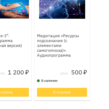
е-3".
Медитация «Ресурсы
грамма
подсознания (с
ная версия)
элементами
самогипноза)».
Аудиопрограмма
(электронная версия)
1 200
500
₽
₽
ЕНА:
ЦЕНА:
В наличии
орзине
корзину
Товар в корзине
В корзину
Товар