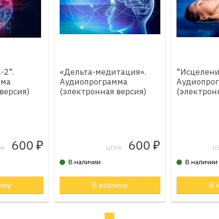
-2".
«Дельта-медитация».
"Исцелени
мма
Аудиопрограмма
Аудиопро
версия)
(электронная версия)
(электрон
600
600
₽
₽
А:
ЦЕНА:
Ц
В наличии
В наличии
не
ину
Товар в корзине
В корзину
Товар в к
В 