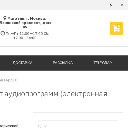
$
€
Магазин: г. Москва,
Ленинский проспект, дом
0
45
Пн—Пт 11:00—17:00 Сб.
12:00—16:00
ДОСТАВКА
РАССЫЛКА
TELEGRAM
я версия)
т аудиопрограмм (электронная
ворческой
ЦЕНА