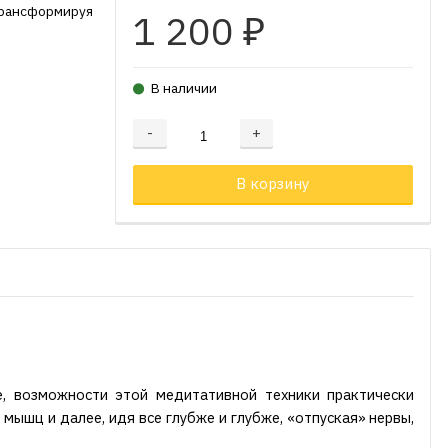
 трансформируя
1 200
₽
В наличии
-
+
Добавляется...
Добавлен
В корзину
не, возможности этой медитативной техники практически
мышц и далее, идя все глубже и глубже, «отпуская» нервы,