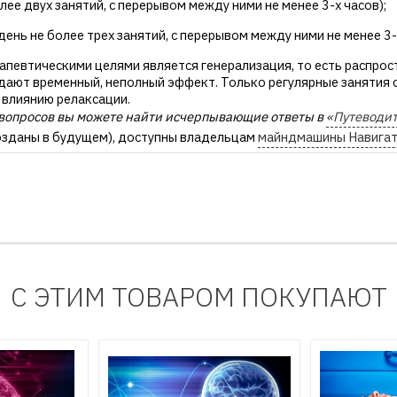
олее двух занятий, с перерывом между ними не менее 3-х часов);
день не более трех занятий, с перерывом между ними не менее 3-
апевтическими целями является генерализация, то есть распрос
дают временный, неполный эффект. Только регулярные занятия
влиянию релаксации.
 вопросов вы можете найти исчерпывающие ответы в
«Путеводит
созданы в будущем), доступны владельцам
майндмашины Навига
С ЭТИМ ТОВАРОМ ПОКУПАЮТ