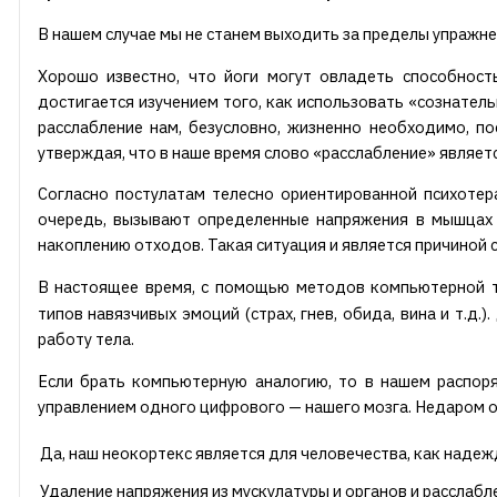
В нашем случае мы не станем выходить за пределы упражне
Хорошо известно, что йоги могут овладеть способност
достигается изучением того, как использовать «сознател
расслабление нам, безусловно, жизненно необходимо, п
утверждая, что в наше время слово «расслабление» являет
Согласно постулатам телесно ориентированной психотер
очередь, вызывают определенные напряжения в мышцах 
накоплению отходов. Такая ситуация и является причиной 
В настоящее время, с помощью методов компьютерной 
типов навязчивых эмоций (страх, гнев, обида, вина и т.д.
работу тела.
Если брать компьютерную аналогию, то в нашем распоряж
управлением одного цифрового — нашего мозга. Недаром о
Да, наш неокортекс является для человечества, как надеждо
Удаление напряжения из мускулатуры и органов и расслаб