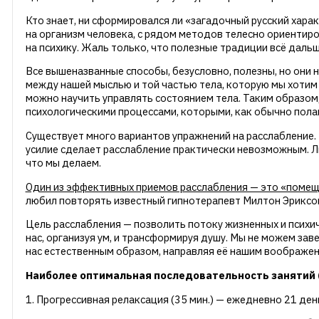
Кто знает, ни сформировался ли «загадочный русский хара
на организм человека, с рядом методов телесно ориентиро
на психику. Жаль только, что полезные традиции всё даль
Все вышеназванные способы, безусловно, полезны, но они 
между нашей мыслью и той частью тела, которую мы хотим 
можно научить управлять состоянием тела. Таким образом
психологическими процессами, которыми, как обычно пола
Существует много вариантов упражнений на расслабление. 
усилие сделает расслабление практически невозможным. Л
что мы делаем.
Один из эффективных приемов расслабления — это «помеще
любил повторять известный гипнотерапевт Милтон Эриксон
Цель расслабления — позволить потоку жизненных и психич
нас, организуя ум, и трансформируя душу. Мы не можем з
нас естественным образом, направляя её нашим воображен
Наиболее оптимальная последовательность занятий (
1. Прогрессивная релаксация (35 мин.) — ежедневно 21 день