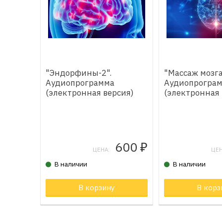
"Эндорфины-2".
"Массаж мозга
Аудиопрограмма
Аудиопрогра
(электронная версия)
(электронная 
600
₽
ЦЕНА:
ЦЕН
В наличии
В наличии
В корзину
Товар в корзи
В корз