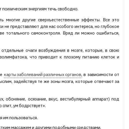
т психическим энергиям течь свободно.
ть многие другие сверхъестественные эффекты. Все это
и не представляют для нас особого интереса, но глубокое
ове тотального самоконтроля. Вряд ли можно ошибиться,
 отдельные очаги возбуждения в мозге, которые, в свою
волимфатока, что приводит к плохому питанию клеток и
ые
карты заболеваний различных органов
, в зависимости от
 мыслим, задействуя те же зоны мозга, которые отвечают за
, обоняние, осязание, вкус, вестибулярный аппарат) под
спит, ум бодрствует».
ия им пользоваться.
естким массажем и другими подобными средствами.