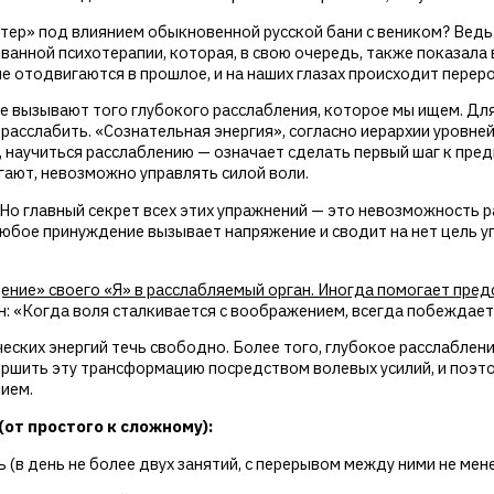
ктер» под влиянием обыкновенной русской бани с веником? Ведь
ванной психотерапии, которая, в свою очередь, также показал
ше отодвигаются в прошлое, и на наших глазах происходит перер
не вызывают того глубокого расслабления, которое мы ищем. Дл
расслабить. «Сознательная энергия», согласно иерархии уровней
, научиться расслаблению — означает сделать первый шаг к пр
гают, невозможно управлять силой воли.
Но главный секрет всех этих упражнений — это невозможность р
юбое принуждение вызывает напряжение и сводит на нет цель у
ние» своего «Я» в расслабляемый орган. Иногда помогает предс
: «Когда воля сталкивается с воображением, всегда побеждае
еских энергий течь свободно. Более того, глубокое расслаблен
авершить эту трансформацию посредством волевых усилий, и поэ
ием.
от простого к сложному):
 (в день не более двух занятий, с перерывом между ними не мене