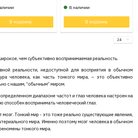
наличии
В наличии
ар в корзине
В корзину
Товар в корзине
В корзину
широкое, чем субъективно воспринимаемая реальность.
вной реальности, недоступной для восприятия в обычном
ура человека, как часть тонкого мира, – это объективно
ьно с нашим, “обычным” миром.
 определенном диапазоне частот и глаз человека настроен на
ую способен воспринимать человеческий глаз.
т мозг. Тонкий мир - это тоже реально существующие явления,
атериального мира. Именно поэтому мозг человека в обычном
 феномены тонкого мира.