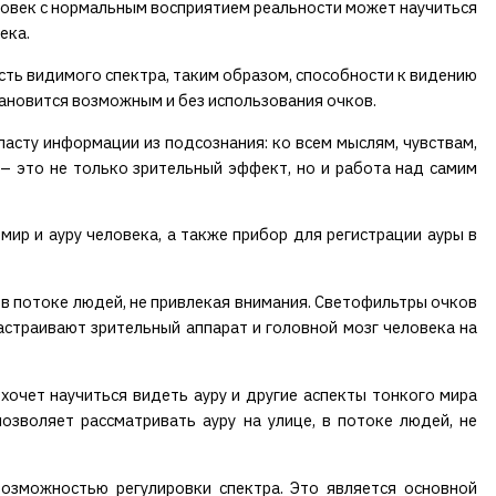
еловек с нормальным восприятием реальности может научиться
века.
сть видимого спектра, таким образом, способности к видению
тановится возможным и без использования очков.
ласту информации из подсознания: ко всем мыслям, чувствам,
 – это не только зрительный эффект, но и работа над самим
ир и ауру человека, а также прибор для регистрации ауры в
 в потоке людей, не привлекая внимания. Светофильтры очков
настраивают зрительный аппарат и головной мозг человека на
 хочет научиться видеть ауру и другие аспекты тонкого мира
зволяет рассматривать ауру на улице, в потоке людей, не
возможностью регулировки спектра. Это является основной