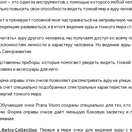
ision – это один из инструментов, с помощью которого любой ч
льно повысить свои способности видеть тонкий мир и ауру чело
ют и тренируют головной мозг настраиваться на непривычную ча
енденцию развиваться, и в итоге видение ауры и тонкого мира с
читать» ауру другого человека, мы получаем доступ ко всему п
склонностям, личности и характеру человека. Но видение ауры
ь Саморазвитие.
дставлены приборы, которые помогают увидеть видеть тонкий м
овиях и аксессуары для него:
рма оправы этих очков позволяет рассматривать ауру на улице,
 за счет специально подобранных спектральных характеристик 
нергий тонкого мира.
 Обучающие очки Prana Vision созданы специально для тех, кто
ми. Форма оправы очков даёт меньшую боковую засветку и по
имания.
. Retro Collection
. Первые в мире очки для видения ауры с 