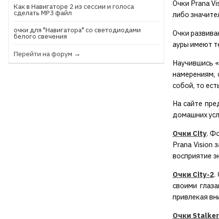
Очки Prana V
Как в Навигаторе 2 из сессии и голоса
сделать МР3 файл
либо значите
очки для "Навигатора" со светодиодами
Очки развива
белого свечения
ауры имеют т
Перейти на форум →
Научившись «
намерениям, 
собой, то ест
На сайте пре
домашних усл
Очки City
.
Фо
Prana Vision
восприятие э
Очки City-2
.
своими глаза
привлекая вн
Очки Stalker