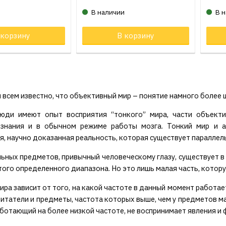
и
В наличии
В 
 корзину
Товар в корзине
В корзину
Тов
 всем известно, что объективный мир – понятие намного более 
юди имеют опыт восприятия “тонкого” мира, части объекти
ознания и в обычном режиме работы мозга. Тонкий мир и а
, научно доказанная реальность, которая существует параллел
ьных предметов, привычный человеческому глазу, существует в
того определенного диапазона. Но это лишь малая часть, котор
ира зависит от того, на какой частоте в данный момент работае
итатели и предметы, частота которых выше, чем у предметов м
аботающий на более низкой частоте, не воспринимает явления и