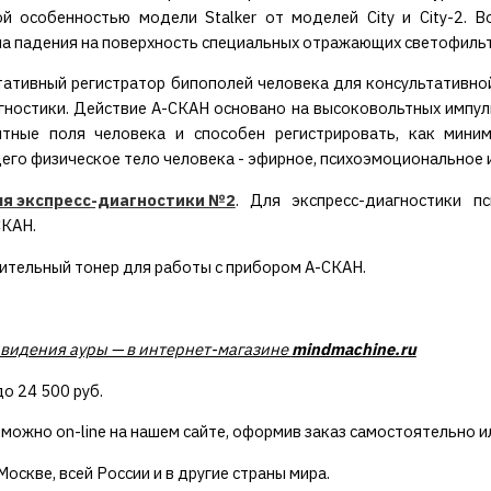
й особенностью модели Stalker от моделей City и City-2. 
ла падения на поверхность специальных отражающих светофиль
тативный регистратор бипополей человека для консультативно
гностики. Действие А-СКАН основано на высоковольтных импул
итные поля человека и способен регистрировать, как мини
го физическое тело человека - эфирное, психоэмоциональное и
я экспресс-диагностики №2
. Для экспресс-диагностики п
СКАН.
вительный тонер для работы с прибором А-СКАН.
видения ауры — в интернет-магазине
mindmachine.ru
о 24 500 руб.
 можно on-line на нашем сайте, оформив заказ самостоятельно и
оскве, всей России и в другие страны мира.