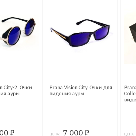
n City-2. Очки
Prana Vision City. Очки для
Prana
ния ауры
видения ауры
Coll
виде
000
7 000
₽
₽
ЦЕНА:
ЦЕНА: