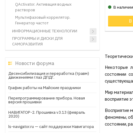
QActivator. Активация водных
В наличи
растворов
Мультифазовый коррелятор.
В
Генератор частот
ИНФОРМАЦИОННЫЕ ТЕХНОЛОГИИ
ПРОГРАММЫ И ДИСКИ ДЛЯ
САМОРАЗВИТИЯ
Теоретически
Новости форума
Некоторые л
Десенсибилизация и переработка (травм)
состоянии с
движениями глаз ДПДГ.
существующая
График работы на Майские праздники
Мир материал
Перепрограммирование прибора. Новая
восприятие э
версия прошивки
Восприятие м
НАВИГАТОР-2. Прошивка v3.13 (февраль
2020)
феномены, об
состоянии, р
ls-navigator.ru — сайт поддержки Навигатора