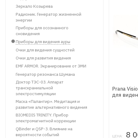
Зеркало Козырева
Радионик. Генератор жизненной
энергии
Приборы для осознанного
сновидения
Приборы для видения ауры
Очки для видения сущностей
Очки для развития видения
EMF ARMOR. Экранирование от ЭМИ
Генератор резонанса Шумана
Доктор ТЭС-03. Аппарат
транскраниальной
Prana Visio
электростимуляции
для виде
Маска «Палантир». Медитация и
развитие альтернативного видения
BIOMEDIS TRINITY. Прибор
электромагнитной коррекции
QBinder и ​QSP-3. Влияние на
8 
вероятности событий
ЦЕНА: