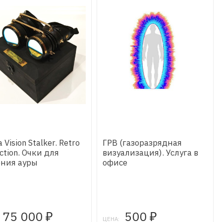
 Vision Stalker. Retro
ГРВ (газоразрядная
ection. Очки для
визуализация). Услуга в
ния ауры
офисе
75 000
500
₽
₽
ЦЕНА: