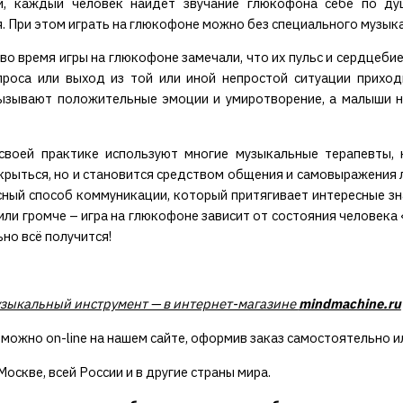
й, каждый человек найдёт звучание глюкофона себе по ду
. При этом играть на глюкофоне можно без специального музыка
во время игры на глюкофоне замечали, что их пульс и сердцеби
проса или выход из той или иной непростой ситуации приход
ызывают положительные эмоции и умиротворение, а малыши на
своей практике используют многие музыкальные терапевты, 
крыться, но и становится средством общения и самовыражения 
сный способ коммуникации, который притягивает интересные зн
 или громче – игра на глюкофоне зависит от состояния человека 
но всё получится!
зыкальный инструмент — в интернет-магазине
mindmachine.ru
 можно on-line на нашем сайте, оформив заказ самостоятельно и
оскве, всей России и в другие страны мира.