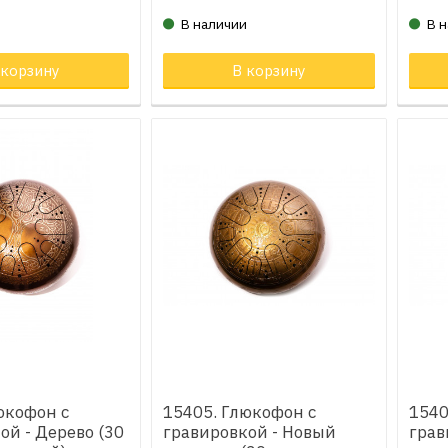
и
В наличии
В 
 корзину
Товар в корзине
В корзину
Тов
юкофон с
15405. Глюкофон с
1540
ой - Дерево (30
гравировкой - Новый
грав