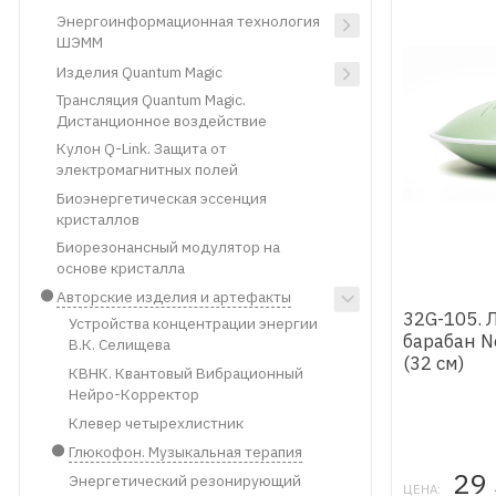
Энергоинформационная технология
ШЭММ
Изделия Quantum Magic
Трансляция Quantum Magic.
Дистанционное воздействие
Кулон Q-Link. Защита от
электромагнитных полей
Биоэнергетическая эссенция
кристаллов
Биорезонансный модулятор на
основе кристалла
Авторские изделия и артефакты
32G-105. 
Устройства концентрации энергии
барабан N
В.К. Селищева
(32 см)
КВНК. Квантовый Вибрационный
Нейро-Корректор
Клевер четырехлистник
Глюкофон. Музыкальная терапия
29
Энергетический резонирующий
ЦЕНА: