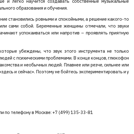
ше и легко научится создавать собственные музыкальные
льного образования и обучения.
ение становились ровными и спокойными, а решение какого-то
или сами собой. Беременные женщины отмечали, что звуки
чинают успокаиваться или напротив – проявлять приятную
которые убеждены, что звук этого инструмента не только
людей с психическими проблемами. В конце концов, глюкофон
акомства и необычных людей. Плавнее или резче, сильнее или
«здесь и сейчас». Поэтому не бойтесь экспериментировать и у
ли по телефону в Москве: +7 (499) 135-33-81