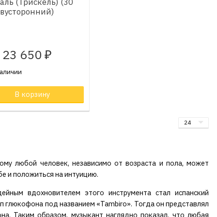
аль (Трискель) (30
двусторонний)
23 650
₽
наличии
ар в корзине
В корзину
Товар в корзине
ому любой человек, независимо от возраста и пола, может
бе и положиться на интуицию.
ейным вдохновителем этого инструмента стал испанский
ип глюкофона под названием «Tambiro». Тогда он представлял
на. Таким образом, музыкант наглядно показал, что любая