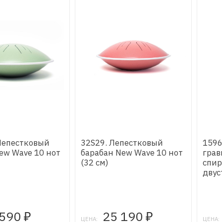
Лепестковый
32S29. Лепестковый
1596
ew Wave 10 нот
барабан New Wave 10 нот
грав
(32 см)
спир
двус
 590
25 190
₽
₽
ЦЕНА:
ЦЕНА: