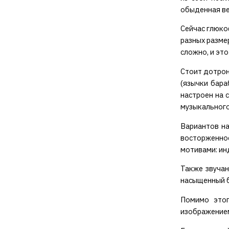
обыденная ве
Сейчас глюко
разных разме
сложно, и эт
Стоит дотрон
(язычки бара
настроен на 
музыкального
Вариантов на
восторженное
мотивами: инд
Также звучан
насыщенный б
Помимо этог
изображением