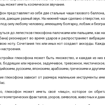
щь может иметь космическое звучание.
фон представляет из себя две стальные чаши газового баллона, 
ров, дающие разный звук. На нижней чаше сделано отверстие, ко
о под силу любому человеку, имеющему болгарку, лобзик и безгр
уться до лепестков глюкофона палочками или пальцами, как нач
бана) резонируют во время ударов и распространяют вибрации
свою ноту. Сочетания тех или иных нот создают аккорды. Кажд
 настроения.
стройки глюкофона может быть множество, и каждая из них вы
, бодрящее или мрачное, задумчивое, тревожное, мистическое
ийскими, русскими, японскими, арабскими, греческими и другими
ие глюкофона зависит от размера: маленькие инструменты имею
ас.
о, глюкофон может иметь своё «лицо», которое он обрета
 геометрических фракталов, узоров, символов, животных и даже