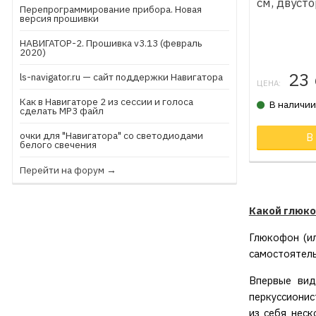
см, двуст
Перепрограммирование прибора. Новая
версия прошивки
НАВИГАТОР-2. Прошивка v3.13 (февраль
2020)
23
ls-navigator.ru — сайт поддержки Навигатора
ЦЕНА:
Как в Навигаторе 2 из сессии и голоса
В наличи
сделать МР3 файл
очки для "Навигатора" со светодиодами
В
белого свечения
Перейти на форум →
Какой глюк
Глюкофон (ил
самостоятель
Впервые вид
перкуссионис
из себя неск