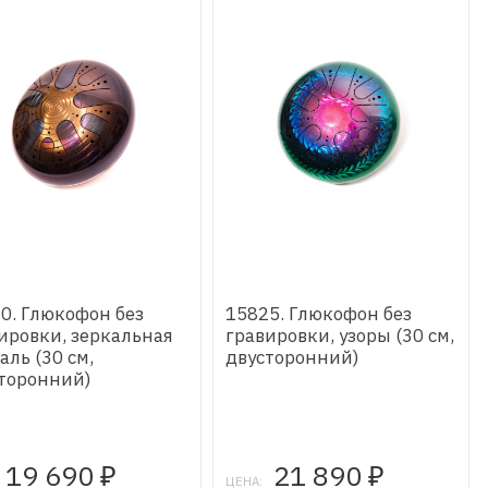
0. Глюкофон без
15825. Глюкофон без
ировки, зеркальная
гравировки, узоры (30 см,
аль (30 см,
двусторонний)
торонний)
19 690
21 890
₽
₽
ЦЕНА: