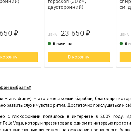
оронний)
гороскоп (30 см,
спир
двусторонний)
см, 
 650
23 650
₽
₽
ЦЕНА:
ЦЕНА:
и
В наличии
В 
 корзину
Товар в корзине
В корзину
Тов
офон выбрать?
и «tank drum») – это лепестковый барабан, благодаря котор
но развить слух и чувство ритма. Достаточно прислушаться к се
ео с глюкофонами появилось в интернете в 2007 году. Ид
т Felle Vega, который презентовал в одном из интервью протот
олько вырезанных лепестков на основании пропанового балло