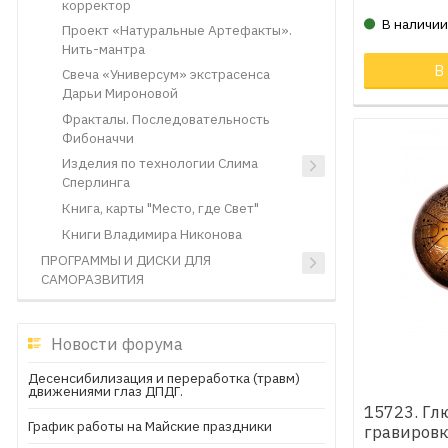
корректор
В наличи
Проект «Натуральные Артефакты».
Нить-мантра
В
Свеча «Универсум» экстрасенса
Дарьи Мироновой
Фракталы. Последовательность
Фибоначчи
Изделия по технологии Слима
Сперлинга
Книга, карты "Место, где Свет"
Книги Владимира Никонова
ПРОГРАММЫ И ДИСКИ ДЛЯ
САМОРАЗВИТИЯ
Новости форума
Десенсибилизация и переработка (травм)
движениями глаз ДПДГ.
15723. Гл
График работы на Майские праздники
гравировк