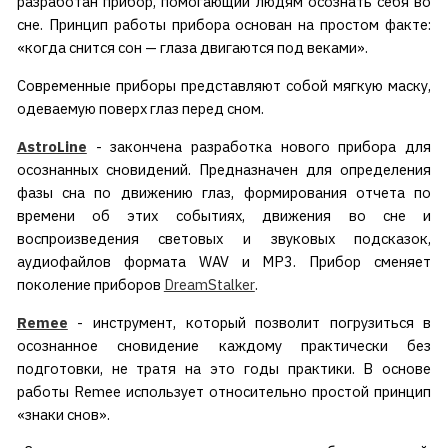
разработан прибор, помогающий людям осознать себя во
сне. Принцип работы прибора основан на простом факте:
«когда снится сон — глаза двигаются под веками».
Современные приборы представляют собой мягкую маску,
одеваемую поверх глаз перед сном.
AstroLine
- закончена разработка нового прибора для
осознанных сновидений. Предназначен для определения
фазы сна по движению глаз, формирования отчета по
времени об этих событиях, движения во сне и
воспроизведения световых и звуковых подсказок,
аудиофайлов формата WAV и MP3. Прибор сменяет
поколение приборов
DreamStalker
.
Remee
- инструмент, который позволит погрузиться в
осознанное сновидение каждому практически без
подготовки, не тратя на это годы практики. В основе
работы Remee использует относительно простой принцип
«знаки снов».