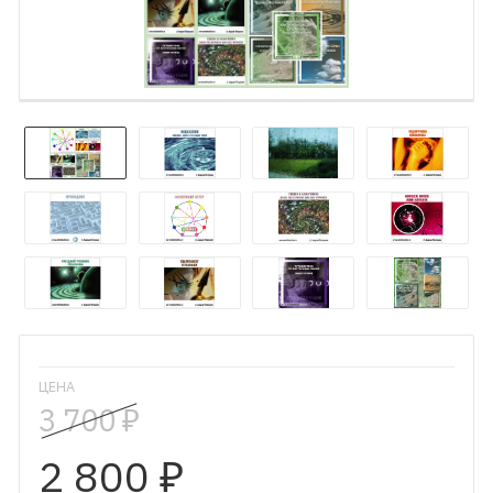
ЦЕНА
3 700
₽
2 800
₽