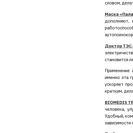
словом, дела
Маска «Пал
дополняют, 
работоспосо
аутопсихокор
Доктор ТЭС
электричеств
становится л
Применение 
именно эта г
ускоряет про
кратким, дел
BIOMEDIS T
человека, у
Удобный, ком
зависимости о