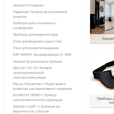
Зеркало Козырева
Радионик. Генератор жизненной
энергии
Приборы для осознанного
сновидения
Приборы для видения ауры
Зеркал
Очки для видения сущностей
Очки для развития видения
EMF ARMOR. Экранирование от ЭМИ
Генератор резонанса Шумана
Доктор ТЭС-03. Аппарат
транскраниальной
электростимуляции
Маска «Палантир». Медитация и
развитие альтернативного видения
BIOMEDIS TRINITY. Прибор
Приборы 
электромагнитной коррекции
сн
QBinder и ​QSP-3. Влияние на
вероятности событий