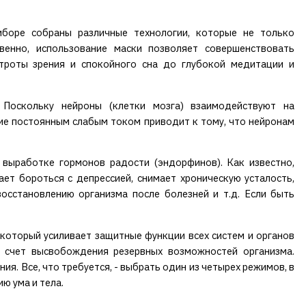
боре собраны различные технологии, которые не только
венно, использование маски позволяет совершенствовать
строты зрения и спокойного сна до глубокой медитации и
 Поскольку нейроны (клетки мозга) взаимодействуют на
вие постоянным слабым током приводит к тому, что нейронам
выработке гормонов радости (эндорфинов). Как известно,
ет бороться с депрессией, снимает хроническую усталость,
осстановлению организма после болезней и т.д. Если быть
 который усиливает защитные функции всех систем и органов
а счет высвобождения резервных возможностей организма.
я. Все, что требуется, - выбрать один из четырех режимов, в
ю ума и тела.