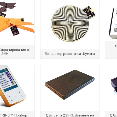
Д
 Экранирование от
ЭМИ
Генератор резонанса Шумана
TRINITY. Прибор
QBinder и ​QSP-3. Влияние на
QAc