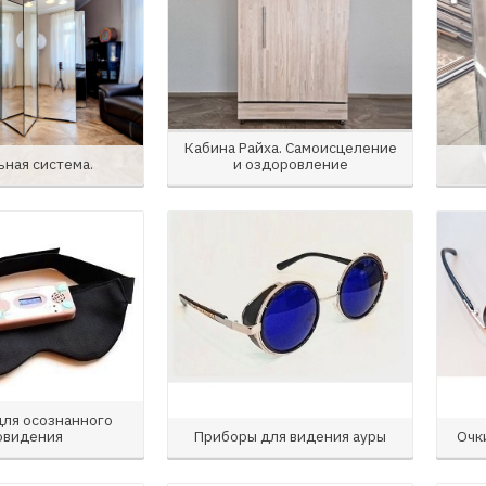
Кабина Райха. Самоисцеление
ьная система.
и оздоровление
для осознанного
овидения
Приборы для видения ауры
Очк