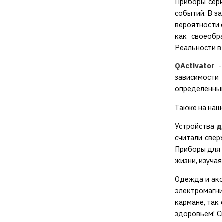
Приборы сер
событий. В з
вероятности 
как своеобр
Реальности в 
QActivator
-
зависимости 
определённый
Также на наш
Устройства
д
считали свер
Приборы для 
жизни, изучая
Одежда и ак
электромагни
кармане, так 
здоровьем! С