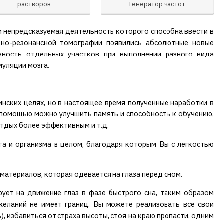
растворов
Генератор частот
 и непредсказуемая деятельность которого способна ввести в
тно-резонансной томографии появились абсолютные новые
вность отдельных участков при выполнении разного вида
муляции мозга.
нских целях, но в настоящее время полученные наработки в
х помощью можно улучшить память и способность к обучению,
отдых более эффективным и т.д.
а и организма в целом, благодаря которым Вы с легкостью
материалов, которая одевается на глаза перед сном.
рует на движение глаз в фазе быстрого сна, таким образом
желаний не имеет границ. Вы можете реализовать все свои
, избавиться от страха высоты, стоя на краю пропасти, одним