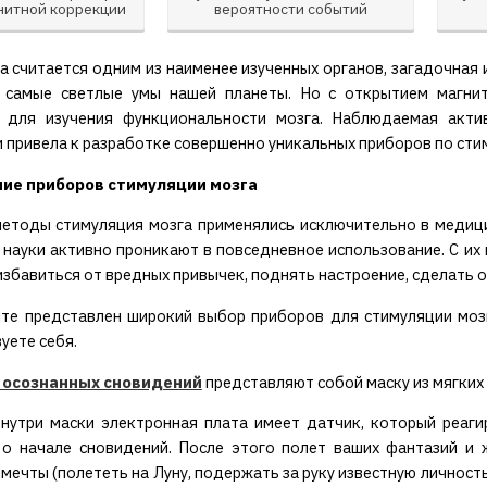
нитной коррекции
вероятности событий
а считается одним из наименее изученных органов, загадочная
 самые светлые умы нашей планеты. Но с открытием магни
 для изучения функциональности мозга. Наблюдаемая акти
 привела к разработке совершенно уникальных приборов по сти
ие приборов стимуляции мозга
етоды стимуляция мозга применялись исключительно в медици
 науки активно проникают в повседневное использование. С и
избавиться от вредных привычек, поднять настроение, сделать 
те представлен широкий выбор приборов для стимуляции мозг
уете себя.
 осознанных сновидений
представляют собой маску из мягких 
нутри маски электронная плата имеет датчик, который реаги
 о начале сновидений. После этого полет ваших фантазий и 
мечты (полететь на Луну, подержать за руку известную личность)