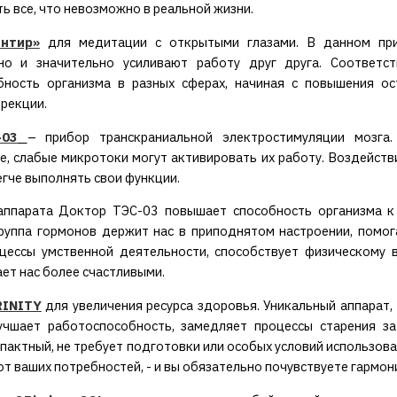
ть все, что невозможно в реальной жизни.
антир»
для медитации с открытыми глазами. В данном при
но и значительно усиливают работу друг друга. Соответст
бность организма в разных сферах, начиная с повышения о
рекции.
-03
– прибор транскраниальной электростимуляции мозга.
е, слабые микротоки могут активировать их работу. Воздейст
егче выполнять свои функции.
аппарата Доктор ТЭС-03 повышает способность организма к 
руппа гормонов держит нас в приподнятом настроении, помога
цессы умственной деятельности, способствует физическому в
ает нас более счастливыми.
RINITY
для увеличения ресурса здоровья. Уникальный аппарат,
лучшает работоспособность, замедляет процессы старения з
пактный, не требует подготовки или особых условий использовани
т ваших потребностей, - и вы обязательно почувствуете гармони