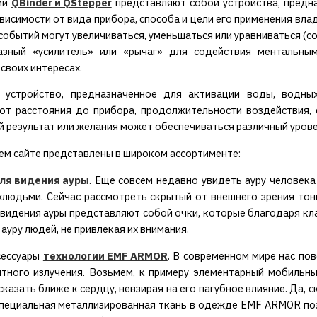
ии
QBinder и QStepper
представляют собой устройства, предн
ависимости от вида прибора, способа и цели его применения вла
событий могут увеличиваться, уменьшаться или уравниваться (
азный «усилитель» или «рычаг» для содействия ментальны
своих интересах.
 устройство, предназначенное для активации воды, водны
от расстояния до прибора, продолжительности воздействия, 
 результат или желания может обеспечиваться различный урове
ем сайте представлены в широком ассортименте:
ля видения ауры
. Еще совсем недавно увидеть ауру человек
хлюдьми. Сейчас рассмотреть скрытый от внешнего зрения тонк
видения ауры представляют собой очки, которые благодаря кл
 ауру людей, не привлекая их внимания.
сессуары
технологии EMF ARMOR
. В современном мире нас по
тного излучения. Возьмем, к примеру элементарный мобильны
сказать ближе к сердцу, невзирая на его пагубное влияние. Да, 
пециальная металлизированная ткань в одежде EMF ARMOR позв