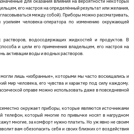
азначенные для оказания влияния на вероятности некоторых
дельцем, его настроя на определённый результат или желания,
согласовываться между собой). Приборы можно рассматривать,
м усилиям человека-оператора по изменению окружающей
х растворов, водосодержащих жидкостей и продуктов. В
способа и цели его применения владельцем, его настроя на
нь активации воды и водных растворов.
а могли лишь «избранные», которыми мы часто восхищались и
ий мир человека, его чувства и характер под силу каждому.
ассической оправе можно использовать даже в повседневной
всеместно окружает приборы, которые являются источниками
й телефон, который многие по привычке носят в нагрудном
скажут многие, за комфорт нужно платить. Но уж явно не своим
олит вам обезопасить себя и своих близких от воздействия