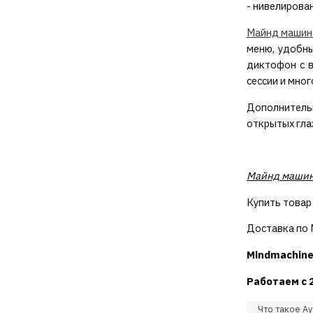
- нивелирова
Майнд машин
меню, удобны
диктофон с 
сессии и мно
Дополнитель
открытых гла
Майнд машина
Купить товар
Доставка по М
Mindmachine
Работаем с 
Что такое Ау