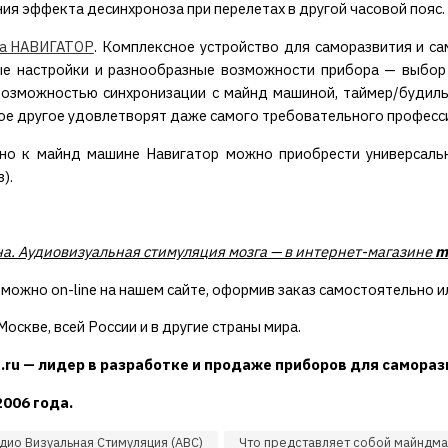
ния эффекта десинхроноза при перелетах в другой часовой пояс.
а НАВИГАТОР
. Комплексное устройство для саморазвития и с
е настройки и разнообразные возможности прибора — выбор п
возможностью синхронизации с майнд машиной, таймер/будиль
гое другое удовлетворят даже самого требовательного професс
но к майнд машине Навигатор можно приобрести универсал
з).
. Аудиовизуальная стимуляция мозга — в интернет-магазине
m
 можно on-line на нашем сайте, оформив заказ самостоятельно и
оскве, всей России и в другие страны мира.
.ru — лидер в разработке и продаже приборов для саморазв
2006 года.
дио Визуальная Стимуляция (АВС)
Что представляет собой майндм