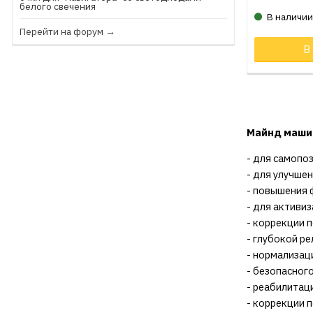
белого свечения
В наличи
Перейти на форум →
В
Майнд маши
- для самопо
- для улучше
- повышения 
- для активи
- коррекции 
- глубокой ре
- нормализаци
- безопасног
- реабилитац
- коррекции 