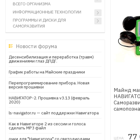
ВСЕГО ОРГАНИЗМА
ИНФОРМАЦИОННЫЕ ТЕХНОЛОГИИ
ПРОГРАММЫ И ДИСКИ ДЛЯ
САМОРАЗВИТИЯ
Новости форума
Десенсибилизация и переработка (травм)
движениями глаз ДПДГ.
График работы на Майские праздники
Перепрограммирование прибора. Новая
версия прошивки
Майнд м
НАВИГАТО
НАВИГАТОР-2. Прошивка v3.13 (февраль
Саморазв
2020)
самопозн
ls-navigator.ru — сайт поддержки Навигатора
Как в Навигаторе 2 из сессии и голоса
сделать МР3 файл
77
ЦЕНА:
очки для "Навигатора" со светодиодами