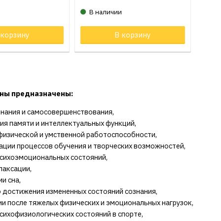
и
В наличии
 корзину
Товар в корзине
В корзину
Тов
ны предназначены:
знания и самосовершенствования,
ния памяти и интеллектуальных функций,
физической и умственной работоспособности,
зации процессов обучения и творческих возможностей,
психоэмоциональных состояний,
лаксации,
и сна,
о достижения измененных состояний сознания,
ии после тяжелых физических и эмоциональных нагрузок,
психофизиологических состояний в спорте,