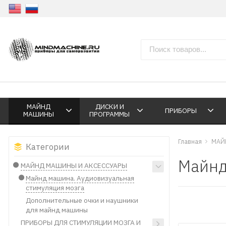
МАЙНД
ДИСКИ И
ПРИБОРЫ
МАШИНЫ
ПРОГРАММЫ
Главная
МАЙ
Категории
Майнд
МАЙНД МАШИНЫ И АКСЕССУАРЫ
Майнд машина. Аудиовизуальная
стимуляция мозга
Дополнительные очки и наушники
для майнд машины
ПРИБОРЫ ДЛЯ СТИМУЛЯЦИИ МОЗГА И