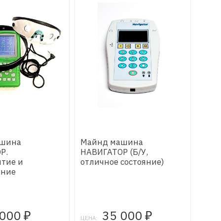
ашина
Майнд машина
Р.
НАВИГАТОР (Б/У,
итие и
отличное состояние)
ание
 000
35 000
₽
₽
ЦЕНА: