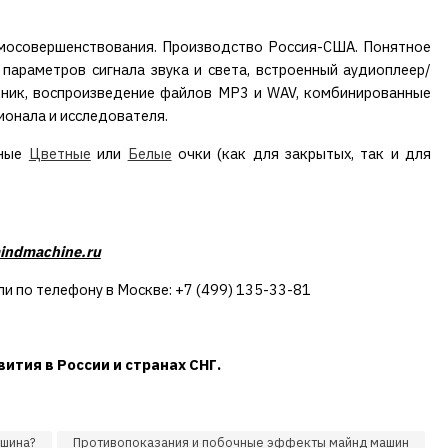
амосовершенствования. Производство Россия-США. Понятное
араметров сигнала звука и света, встроенный аудиоплеер/
ник, воспроизведение файлов MP3 и WAV, комбинированные
ионала и исследователя.
ьные
Цветные
или
Белые
очки (как для закрытых, так и для
indmachine.ru
ли по телефону в Москве: +7 (499) 135-33-81
ития в России и странах СНГ.
ашина?
Противопоказания и побочные эффекты майнд машин