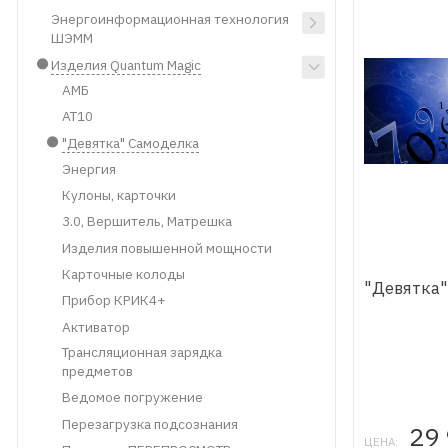
Энергоинформационная технология
ШЭММ
Изделия Quantum Magic
АМБ
АТ10
"Девятка" Самоделка
Энергия
Кулоны, карточки
3.0, Вершитель, Матрешка
Изделия повышенной мощности
Карточные колоды
"Девятка
Прибор КРИК4+
Активатор
Трансляционная зарядка
предметов
Ведомое погружение
Перезагрузка подсознания
29
ЦЕНА: