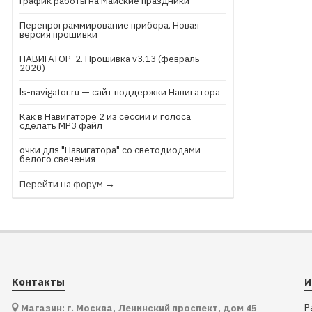
График работы на Майские праздники
Перепрограммирование прибора. Новая
версия прошивки
НАВИГАТОР-2. Прошивка v3.13 (февраль
2020)
ls-navigator.ru — сайт поддержки Навигатора
Как в Навигаторе 2 из сессии и голоса
сделать МР3 файл
очки для "Навигатора" со светодиодами
белого свечения
Перейти на форум →
Контакты
И
Р
Магазин: г. Москва, Ленинский проспект, дом 45