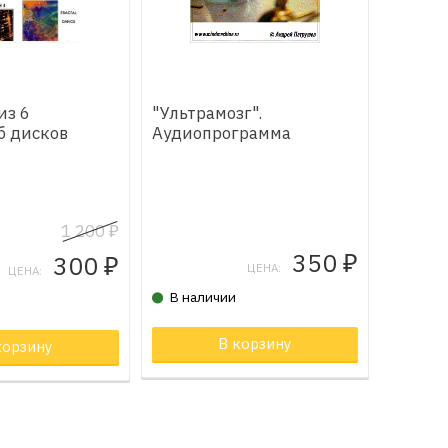
из 6
"Ультрамозг".
б дисков
Аудиопрограмма
1 200
₽
350
300
₽
₽
ЦЕНА:
ЦЕНА:
В наличии
орзине
В корзину
корзину
Товар в корзине