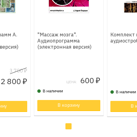
рамм А.
"Массаж мозга".
Комплект 
Аудиопрограмма
аудиостро
версия)
(электронная версия)
3 700
₽
600
2 800
₽
₽
ЦЕНА:
В наличии
В наличии
не
В корзину
Товар в к
ину
Товар в корзине
В 