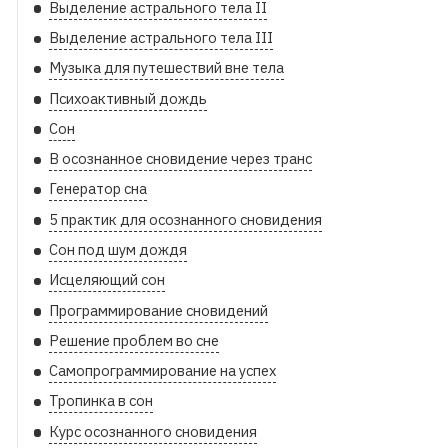
Выделение астрального тела II
Выделение астрального тела III
Музыка для путешествий вне тела
Психоактивный дождь
Сон
В осознанное сновидение через транс
Генератор сна
5 практик для осознанного сновидения
Сон под шум дождя
Исцеляющий сон
Программирование сновидений
Решение проблем во сне
Самопрограммирование на успех
Тропинка в сон
Курс осознанного сновидения