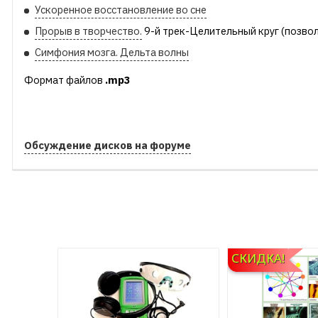
Ускоренное восстановление во сне
Прорыв в творчество.
9-й трек-Целительный круг (позвол
Симфония мозга. Дельта волны
Формат файлов
.
mp3
Обсуждение дисков на форуме
СКИДКА!