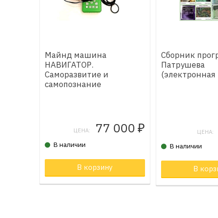
Майнд машина
Сборник прог
НАВИГАТОР.
Патрушева
Саморазвитие и
(электронная 
самопознание
77 000
₽
ЦЕНА:
ЦЕНА:
В наличии
В наличии
В корзину
Товар в корзи
В корз