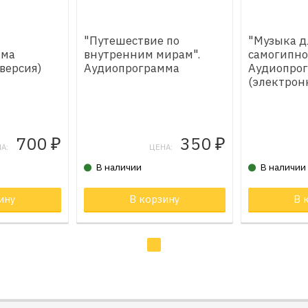
"Путешествие по
"Музыка д
мма
внутренним мирам".
самогипно
версия)
Аудиопрограмма
Аудиопро
(электрон
700
350
₽
₽
А:
ЦЕНА:
В наличии
В наличии
не
ину
Товар в корзине
В корзину
В 