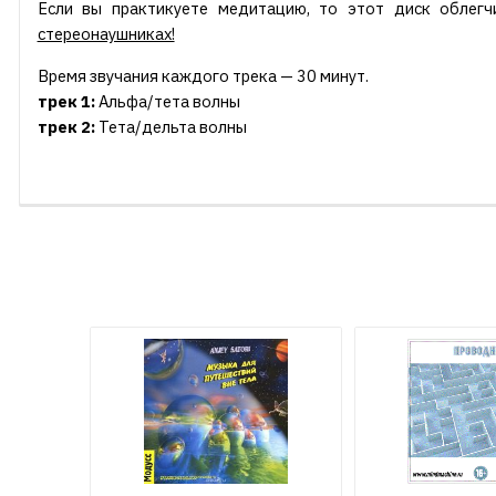
Если вы практикуете медитацию, то этот диск облег
стереонаушниках!
Время звучания каждого трека — 30 минут.
трек 1:
Альфа/тета волны
трек 2:
Тета/дельта волны