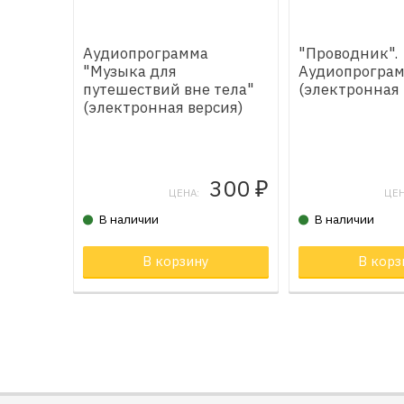
Аудиопрограмма
"Проводник".
"Музыка для
Аудиопрогра
путешествий вне тела"
(электронная 
(электронная версия)
300
₽
ЦЕНА:
ЦЕН
В наличии
В наличии
В корзину
Товар в корзи
В корз