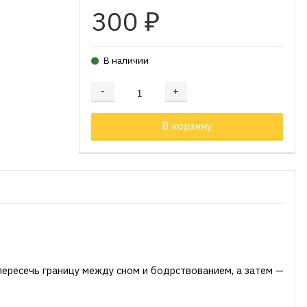
300
₽
В наличии
-
+
Добавляется...
Добавлен
В корзину
ересечь границу между сном и бодрствованием, а затем —