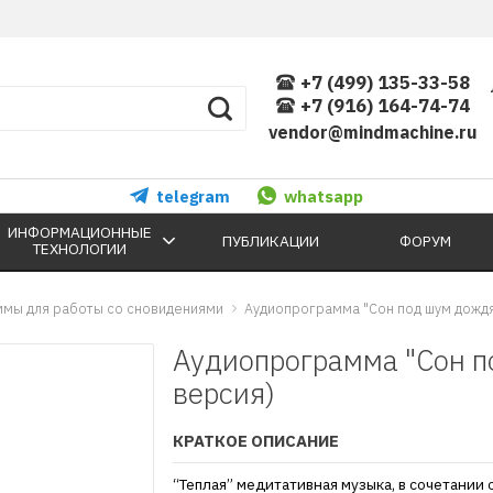
+7 (499) 135-33-58
+7 (916) 164-74-74
vendor@mindmachine.ru
telegram
whatsapp
ИНФОРМАЦИОННЫЕ
ПУБЛИКАЦИИ
ФОРУМ
ТЕХНОЛОГИИ
мы для работы со сновидениями
Аудиопрограмма "Сон под шум дождя
Аудиопрограмма "Сон п
версия)
КРАТКОЕ ОПИСАНИЕ
“Теплая” медитативная музыка, в сочетании 