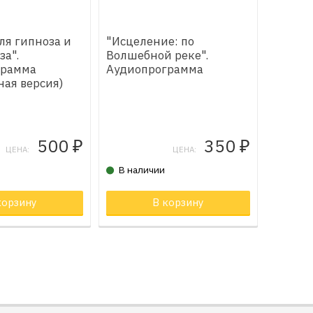
ля гипноза и
"Исцеление: по
за".
Волшебной реке".
грамма
Аудиопрограмма
ная версия)
500
350
₽
₽
ЦЕНА:
ЦЕНА:
В наличии
корзину
Товар в корзине
В корзину