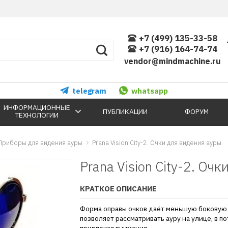
+7 (499) 135-33-58
+7 (916) 164-74-74
vendor@mindmachine.ru
telegram
whatsapp
ИНФОРМАЦИОННЫЕ
ПУБЛИКАЦИИ
ФОРУМ
ТЕХНОЛОГИИ
Приборы для видения ауры
Prana Vision City-2. Очки для видения ауры
Prana Vision City-2. Оч
КРАТКОЕ ОПИСАНИЕ
Форма оправы очков даёт меньшую боковую 
позволяет рассматривать ауру на улице, в п