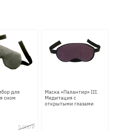
ибор для
Маска «Палантир» III.
я сном
Медитация с
открытыми глазами
5 000
₽