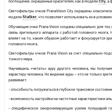
поглощение, окрашенные красителем, как в модели
City
, а
Светофильтры очков PranaVision City окрашены классичес
Stalker
модели
, что позволяет использовать их в условиях
Обучающие очки Prana Vision созданы специально для тех,
связь зрительного аппарата с работой головного мозга.
влияет на то, каким образом работает и фокусируется зр
головного мозга.
Светофильтры очков Prana Vision за счет специально под
тонкого мира.
Научившись «читать» ауру другого человека, мы получае
характеру человека. Но видение ауры – это не только зрит
развивает:
- способность погружаться в глубокое трансовое состояние
- возможность настройки на частотные характеристики аль
- специфическое синхронизирующее усилие полушарий г