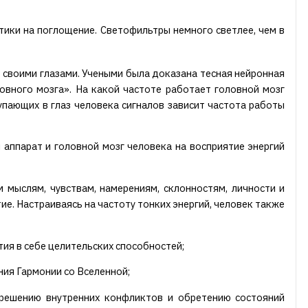
тики на поглощение. Светофильтры немного светлее, чем в
а своими глазами. Учеными была доказана тесная нейронная
ловного мозга»
. На какой частоте работает головной мозг
упающих в глаз человека сигналов зависит частота работы
 аппарат и головной мозг человека на восприятие энергий
 мыслям, чувствам, намерениям, склонностям, личности и
ие. Настраиваясь на частоту тонких энергий, человек также
тия в себе целительских способностей;
ния Гармонии со Вселенной;
зрешению внутренних конфликтов и обретению состояний