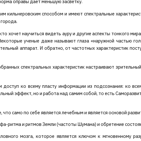
 форма оправы даёт меньшую засветку.
ким кильнеровским способом и имеют спектральные характерис
 города.
 кто хочет научиться видеть ауру и другие аспекты тонкого мир
 Некоторые ученые даже называют глаза «наружной частью го
ительный аппарат. И обратно, от частотных характеристик пост
обранных спектральных характеристик настраивают зрительный
м доступ ко всему пласту информации из подсознания: ко всем
ельный эффект, но и работа над самим собой, то есть Саморазвит
, что само по себе является лечебным и является основой разви
фа-ритма и ритмов Земли (частоты Шумана) и обретение состоя
оловного мозга, которое является ключом к мгновенному ра