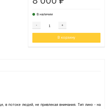
8 000
₽
В наличии
-
+
Добавляется...
Добавлен
В корзину
е, в потоке людей, не привлекая внимания. Тип линз - на