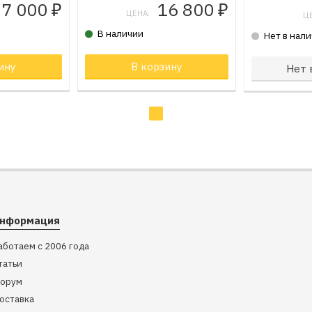
7 000
16 800
₽
₽
ЦЕНА:
Ц
В наличии
Нет в нал
не
ину
Товар в корзине
В корзину
Товар в к
Нет 
нформация
аботаем с 2006 года
татьи
орум
оставка