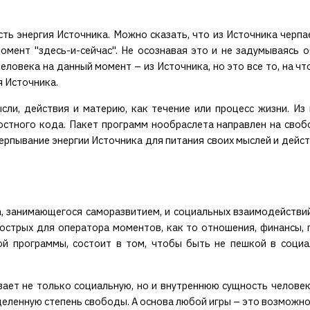
есть энергия Источника. Можно сказать, что из Источника чер
момент "здесь-и-сейчас". Не осознавая это и не задумываясь
еловека на данный момент – из Источника, но это все то, на чт
я Источника.
сли, действия и материю, как течение или процесс жизни. Из
стного кода. Пакет программ нообраслета направлен на своб
пывание энергии Источника для питания своих мыслей и действ
а, занимающегося саморазвитием, и социальных взаимодействий
острых для оператора моментов, как то отношения, финансы, 
ой программы, состоит в том, чтобы быть не пешкой в социа
вает не только социальную, но и внутреннюю сущность человек
ленную степень свободы. А основа любой игры – это возможно