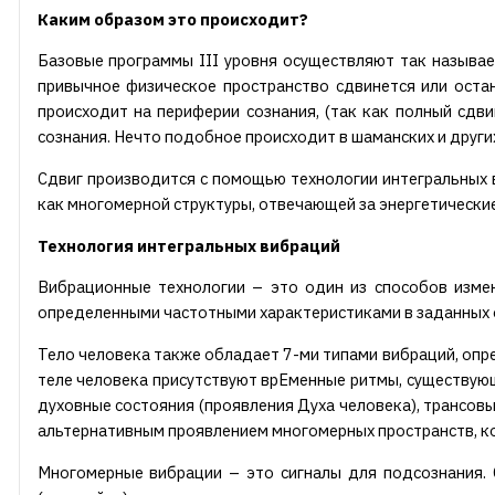
Каким образом это происходит?
Базовые программы III уровня осуществляют так называе
привычное физическое пространство сдвинется или остан
происходит на периферии сознания, (так как полный сдви
сознания. Нечто подобное происходит в шаманских и других
Сдвиг производится с помощью технологии интегральных в
как многомерной структуры, отвечающей за энергетически
Технология интегральных вибраций
Вибрационные технологии – это один из способов измен
определенными частотными характеристиками в заданных 
Тело человека также обладает 7-ми типами вибраций, опре
теле человека присутствуют врЕменные ритмы, существующ
духовные состояния (проявления Духа человека), трансовы
альтернативным проявлением многомерных пространств, ко
Многомерные вибрации – это сигналы для подсознания.