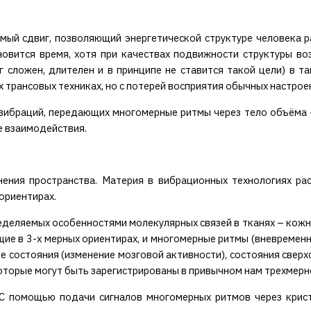
мый сдвиг, позволяющий энергетической структуре человека ра
овится время, хотя при качествах подвижности структуры во
г сложен, длителен и в принципе не ставится такой цели) в та
 трансовых техниках, но с потерей восприятия обычных настрое
ибраций, передающих многомерные ритмы через тело объёма – 
е взаимодействия.
ения пространства. Материя в вибрационных технологиях ра
ориентирах.
деляемых особенностями молекулярных связей в тканях – кожны
ие в 3-х мерных ориентирах, и многомерные ритмы (вневременнЫ
е состояния (изменение мозговой активности), состояния сверх
торые могут быть зарегистрированы в привычном нам трехмерн
 С помощью подачи сигналов многомерных ритмов через крис