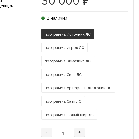
30 000
₽
из
уляции
.
В наличии
программа Источник ЛС
программа Игрок ЛС
программа Киматика ЛС
программа Сила ЛС
программа Артефакт Эволюции ЛС
программа Сати ЛС
программа Новый Мир ЛС
-
+
Добавляется...
Добавлен