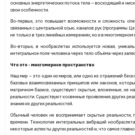
основных энергетических потока тела – восходящий и нис
свои особенности.
Во-первых, это повышает возможности и сложность опе
связанных с центральной осью, каналов рук (программы Це
не только в трех линейных измерениях, но и в многомерном 
Во-вторых, в нообраслетах используется новая, уникал
интегральное поле человека через тело объёма через запяс
Что это - многомерное пространство
Наш мир – это один из миров, или одно из отражений беск
базовых взаимосвязанных принципов или законов, которы
матричном базисе, существуют скрытые, вложенные, не 
реальности. Существуют косвенные проявления других реал
знания из других реальностей.
Обычный человек не воспринимает скрытые реальности, 
времени. Технология интегральных вибраций нообраслет
некоторые аспекты других реальностей и, что самое главно