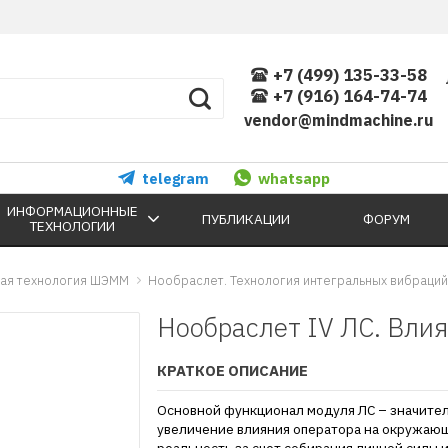
+7 (499) 135-33-58
+7 (916) 164-74-74
vendor@mindmachine.ru
telegram
whatsapp
ИНФОРМАЦИОННЫЕ
ПУБЛИКАЦИИ
ФОРУМ
ТЕХНОЛОГИИ
ая технология ШЭММ
Нообраслет. Технология интегральных вибраций
Нообраслет IV ЛС. Вли
КРАТКОЕ ОПИСАНИЕ
Основной функционал модуля ЛС – значите
увеличение влияния оператора на окружаю