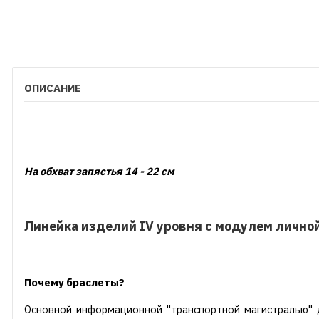
ОПИСАНИЕ
На обхват запястья 14 - 22 см
Линейка изделий IV уровня c модулем личной
Почему браслеты?
Основной информационной "транспортной магистралью" д