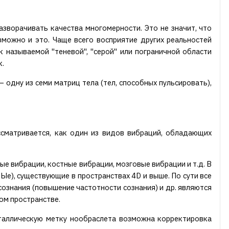
зворачивать качества многомерности. Это не значит, что
зможно и это. Чаще всего восприятие других реальностей
к называемой "теневой", "серой" или пограничной области
к.
одну из семи матриц тела (тел, способных пульсировать),
ссматривается, как один из видов вибраций, обладающих
е вибрации, костные вибрации, мозговые вибрации и т.д. В
е), существующие в пространствах 4D и выше. По сути все
сознания (повышение частотности сознания) и др. являются
ом пространстве.
таллическую метку нообраслета возможна корректировка