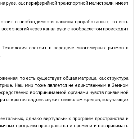
а руке, как периферийной транспортной магистрали, имеет
стоит в необходимости наличия проработанных, то есть
 всех энергий через канал руки с нообраслетом происходят
й. Технология состоит в передаче многомерных ритмов в
.
оженная, то есть существует общая матрица, как структура
атрице. Наш мир тоже является не единственным в Земном
осредственно воспринимаемой органами чувств привычной
е зря открытая ладонь служит символом жрецов, получающих
ентальных, однако виртуальных программ пространства и
вычных программ пространства и времени и воспринимать