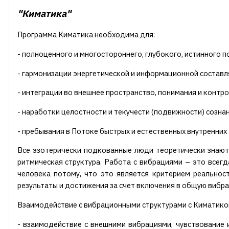
"Киматика"
Программа Киматика необходима для:
- полноценного и многостороннего, глубокого, истинного п
- гармонизации энергетической и информационной состав
- интеграции во внешнее пространство, понимания и контро
- наработки целостности и текучести (подвижности) созна
- пребывания в Потоке быстрых и естественных внутренних
Все эзотерически подкованные люди теоретически
знают
ритмическая структура. Работа с вибрациями – это всег
человека потому, что это является критерием реальнос
результаты и достижения за счет включения в общую вибра
Взаимодействие с вибрационными структурами с Киматико
- взаимодействие с внешними вибрациями, чувствование 