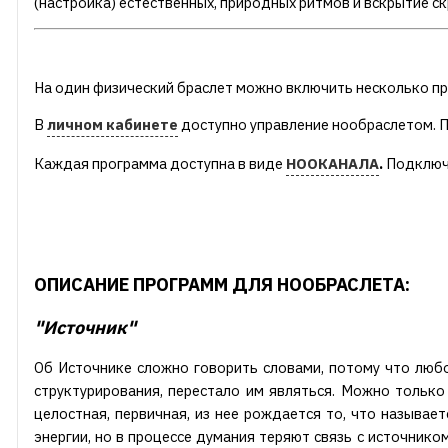
(настройка) естественных, природных ритмов и вскрытие с
На один физический браслет можно включить несколько пр
В
личном кабинете
доступно управление нообраслетом. 
Каждая программа доступна в виде
НООКАНАЛА
.
Подключе
ОПИСАНИЕ ПРОГРАММ ДЛЯ НООБРАСЛЕТА:
"Источник"
Об Источнике сложно говорить словами, потому что любо
структурирования, перестало им являться. Можно только
целостная, первичная, из нее рождается то, что называ
энергии, но в процессе думания теряют связь с источником