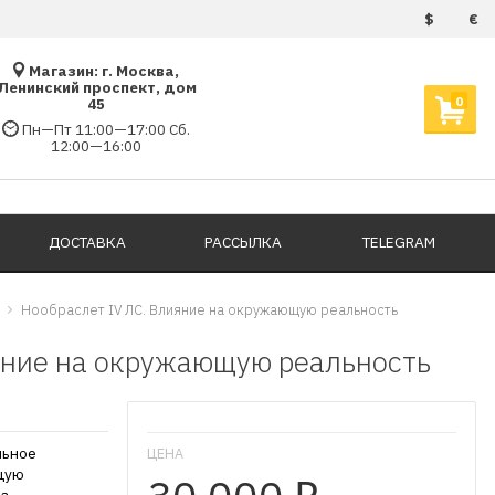
$
€
Магазин: г. Москва,
Ленинский проспект, дом
0
45
Пн—Пт 11:00—17:00 Сб.
12:00—16:00
ДОСТАВКА
РАССЫЛКА
TELEGRAM
Нообраслет IV ЛС. Влияние на окружающую реальность
яние на окружающую реальность
льное
ЦЕНА
щую