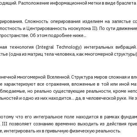
ходящий. Расположение информационной метки в виде браслета н
рирования. Сложность оперирования изделием на запястье со
лостность и Центрированность ноокулона II). По сути движение
пространстве. Об этом подробнее ниже...
ьная технология (Integral Technology) интегральных вибраци
тье (одна из матриц тела человека, как многомерной структуры)
онечной многомерной Вселенной. Структура миров сложная и вл
е характеризуют все отражения, вложенные в той или иной м
наблюдаемые, но реально существующие реальности, кроме неп
ьностей и одно из них находится… да, в человеческой руке. Н
потому что его интегральное поле находится в рамках фундам
а III позволяет сознанию временно выходить из действия при
е, интегрировать их в привычную физическую реальность.