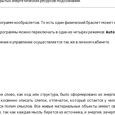
крытых энергетических ресурсов подсознания.
ограмм нообраслетов. То есть один физический браслет может я
Программы можно переключать в один из четырех режимов:
Auto
ние и управление осуществляется так же в
личном кабинете.
е слово, как код или структура, было сформировано из энерги
 косвенно описать слепок, отпечаток, который остается у чел
ется полем смыслов. Все живые материальные объекты имеют с
, так как каждая мысль берется из источника, и энергия, заче