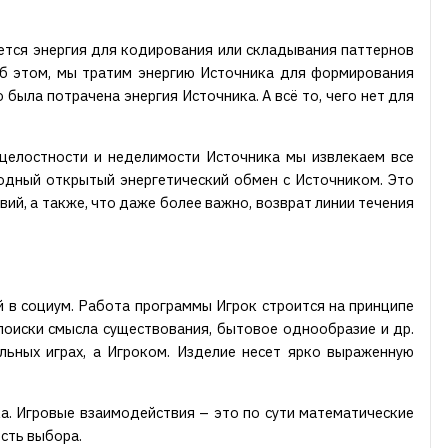
пается энергия для кодирования или складывания паттернов
 об этом, мы тратим энергию Источника для формирования
о была потрачена энергия Источника. А всё то, чего нет для
 целостности и неделимости Источника мы извлекаем все
одный открытый энергетический обмен с Источником. Это
ий, а также, что даже более важно, возврат линии течения
 в социум. Работа программы Игрок строится на принципе
поиски смысла существования, бытовое однообразие и др.
льных играх, а Игроком. Изделие несет ярко выраженную
а. Игровые взаимодействия – это по сути математические
сть выбора.