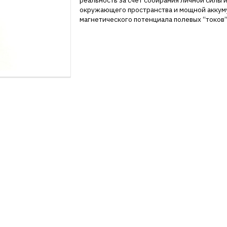
реальность за счет собирания личной силы 
окружающего пространства и мощной аккум
магнетического потенциала полевых “токов”