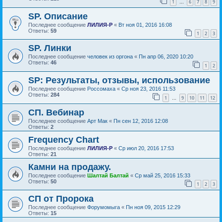
1
6
7
8
9
…
SP. Описание
Последнее сообщение
ЛИЛИЯ-Р
«
Вт ноя 01, 2016 16:08
Ответы:
59
1
2
3
SP. Линки
Последнее сообщение
человек из оргона
«
Пн апр 06, 2020 10:20
Ответы:
46
1
2
SP: Результаты, отзывы, использование
Последнее сообщение
Россомаха
«
Ср ноя 23, 2016 11:53
Ответы:
284
1
9
10
11
12
…
СП. Вебинар
Последнее сообщение
Арт Мак
«
Пн сен 12, 2016 12:08
Ответы:
2
Frequency Chart
Последнее сообщение
ЛИЛИЯ-Р
«
Ср июл 20, 2016 17:53
Ответы:
21
Камни на продажу.
Последнее сообщение
Шалтай Балтай
«
Ср май 25, 2016 15:33
Ответы:
50
1
2
3
СП от Пророка
Последнее сообщение
Форумомыга
«
Пн ноя 09, 2015 12:29
Ответы:
15