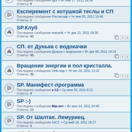
Последнее сообщение
Igor
«
Вт янв 17, 2012 16:36
Ответы:
9
Експеремент с котушкой теслы и СП
Последнее сообщение
Ростислав
«
Чт янв 05, 2012 10:46
Ответы:
1
SP.Клуб
Последнее сообщение
maverik
«
Чт дек 22, 2011 18:30
Ответы:
42
1
2
СП. от Дунька с водокачки
Последнее сообщение
Дунька с водокачки
«
Вт дек 06, 2011 14:24
Ответы:
45
1
2
Вращение энергии и пол кристалла.
Последнее сообщение
Vinki bap
«
Чт окт 20, 2011 13:22
Ответы:
35
1
2
SP. Манифест-программа
Последнее сообщение
к-13
«
Ср июн 29, 2011 8:21
Ответы:
9
SP :-)
Последнее сообщение
Маг.нет
«
Вт июн 14, 2011 20:40
Ответы:
13
SP. От Шалтая. Лемуриец.
Последнее сообщение
ГаСС
«
Ср май 18, 2011 18:27
Ответы:
3