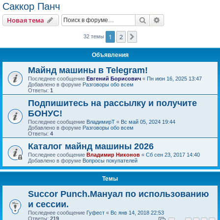
Саккор Панч
Поиск
Расширенный пои
Новая тема
1
2
След.
32 темы
Объявления
Майнд машины в Telegram!
Последнее сообщение
Евгений Борисович
«
Пн июн 16, 2025 13:47
Добавлено в форуме
Разговоры обо всем
Ответы:
1
Подпишитесь на рассылку и получите
БОНУС!
Последнее сообщение
ВладимирТ
«
Вс май 05, 2024 19:44
Добавлено в форуме
Разговоры обо всем
Ответы:
4
Каталог майнд машины 2026
Последнее сообщение
Владимир Никонов
«
Сб сен 23, 2017 14:40
Добавлено в форуме
Вопросы покупателей
Темы
Succor Punch.Мануал по использованию
и сессии.
Последнее сообщение
Гуфест
«
Вс янв 14, 2018 22:53
Ответы:
219