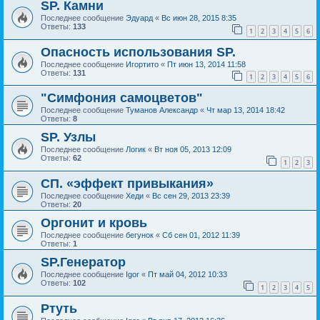
SP. Камни
Последнее сообщение
Эдуард
«
Вс июн 28, 2015 8:35
Ответы:
133
1
2
3
4
5
6
Опасность использования SP.
Последнее сообщение
Игортито
«
Пт июн 13, 2014 11:58
Ответы:
131
1
2
3
4
5
6
"Симфония самоцветов"
Последнее сообщение
Туманов Александр
«
Чт мар 13, 2014 18:42
Ответы:
8
SP. Узлы
Последнее сообщение
Логик
«
Вт ноя 05, 2013 12:09
Ответы:
62
1
2
3
СП. «эффект привыкания»
Последнее сообщение
Хеди
«
Вс сен 29, 2013 23:39
Ответы:
20
Оргонит и кровь
Последнее сообщение
бегунок
«
Сб сен 01, 2012 11:39
Ответы:
1
SP.Генератор
Последнее сообщение
Igor
«
Пт май 04, 2012 10:33
Ответы:
102
1
2
3
4
5
Ртуть