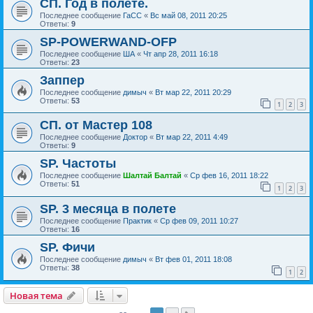
СП. Год в полёте.
Последнее сообщение
ГаСС
«
Вс май 08, 2011 20:25
Ответы:
9
SP-POWERWAND-OFP
Последнее сообщение
ША
«
Чт апр 28, 2011 16:18
Ответы:
23
Заппер
Последнее сообщение
димыч
«
Вт мар 22, 2011 20:29
Ответы:
53
1
2
3
СП. от Мастер 108
Последнее сообщение
Доктор
«
Вт мар 22, 2011 4:49
Ответы:
9
SP. Частоты
Последнее сообщение
Шалтай Балтай
«
Ср фев 16, 2011 18:22
Ответы:
51
1
2
3
SP. 3 месяца в полете
Последнее сообщение
Практик
«
Ср фев 09, 2011 10:27
Ответы:
16
SP. Фичи
Последнее сообщение
димыч
«
Вт фев 01, 2011 18:08
Ответы:
38
1
2
Новая тема