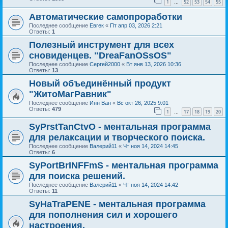
1
52
53
54
55
…
Автоматические самопроработки
Последнее сообщение
Евгек
«
Пт апр 03, 2026 2:21
Ответы:
1
Полезный инструмент для всех
сновиденцев. "DreaFanOSsOS"
Последнее сообщение
Сергей2000
«
Вт янв 13, 2026 10:36
Ответы:
13
Новый объединённый продукт
"ЖитоМагРавник"
Последнее сообщение
Инн Ван
«
Вс окт 26, 2025 9:01
Ответы:
479
1
17
18
19
20
…
SyPrstTanCtvO - ментальная программа
для релаксации и творческого поиска.
Последнее сообщение
Валерий11
«
Чт ноя 14, 2024 14:45
Ответы:
6
SyPortBrINFFmS - ментальная программа
для поиска решений.
Последнее сообщение
Валерий11
«
Чт ноя 14, 2024 14:42
Ответы:
11
SyHaTraPENE - ментальная программа
для пополнения сил и хорошего
настроения.