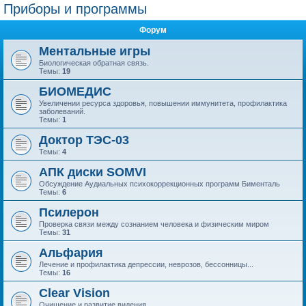
Приборы и программы
Форум
Ментальные игры
Биологическая обратная связь.
Темы:
19
БИОМЕДИС
Увеличении ресурса здоровья, повышении иммунитета, профилактика
заболеваний.
Темы:
1
Доктор ТЭС-03
Темы:
4
АПК диски SOMVI
Обсуждение Аудиальных психокоррекционных программ Бименталь
Темы:
6
Псилерон
Проверка связи между сознанием человека и физическим миром
Темы:
31
Альфария
Лечение и профилактика депрессии, неврозов, бессонницы...
Темы:
16
Clear Vision
Очищение и развитие видения.