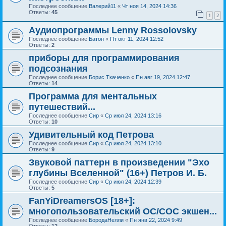
Последнее сообщение
Валерий11
«
Чт ноя 14, 2024 14:36
Ответы:
45
1
2
Аудиопрограммы Lenny Rossolovsky
Последнее сообщение
Батон
«
Пт окт 11, 2024 12:52
Ответы:
2
приборы для программирования
подсознания
Последнее сообщение
Борис Ткаченко
«
Пн авг 19, 2024 12:47
Ответы:
14
Программа для ментальных
путешествий...
Последнее сообщение
Сир
«
Ср июл 24, 2024 13:16
Ответы:
10
Удивительный код Петрова
Последнее сообщение
Сир
«
Ср июл 24, 2024 13:10
Ответы:
9
Звуковой паттерн в произведении "Эхо
глубины Вселенной" (16+) Петров И. Б.
Последнее сообщение
Сир
«
Ср июл 24, 2024 12:39
Ответы:
5
FanYiDreamersOS [18+]:
многопользовательский ОС/СОС экшен...
Последнее сообщение
БородаНелли
«
Пн янв 22, 2024 9:49
Ответы:
12