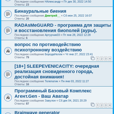
Последнее сообщение
НАлександр
«
Пт дек 30, 2022 14:50
Ответы:
23
Бинауральные биения
Последнее сообщение
Дмитрий__
«
Сб июн 25, 2022 16:07
Ответы:
20
RADAsMeGUARD - программа для защиты
и восстановления биополей (ауры).
Последнее сообщение
Артурчик03
«
Пт янв 28, 2022 12:28
Ответы:
6
вопрос по противодействию
психотронному воздействию
Последнее сообщение
БородаНелли
«
Чт янв 27, 2022 23:41
Ответы:
79
1
2
3
4
[18+] SLEEPEVENICACITY: очередная
реализация сновиденного города,
достойная внимания!
Последнее сообщение
Телепатик
«
Пн янв 03, 2022 11:27
Ответы:
16
Программный Базовый Комплекс
Агент.Gen - Ваш Аватар
Последнее сообщение
Завулон
«
Сб дек 04, 2021 20:29
Ответы:
87
1
2
3
4
Brainwave generator