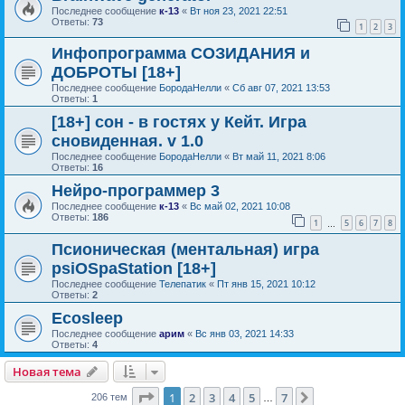
Последнее сообщение
к-13
«
Вт ноя 23, 2021 22:51
Ответы:
73
1
2
3
Инфопрограмма СОЗИДАНИЯ и
ДОБРОТЫ [18+]
Последнее сообщение
БородаНелли
«
Сб авг 07, 2021 13:53
Ответы:
1
[18+] сон - в гостях у Кейт. Игра
сновиденная. v 1.0
Последнее сообщение
БородаНелли
«
Вт май 11, 2021 8:06
Ответы:
16
Нейро-программер 3
Последнее сообщение
к-13
«
Вс май 02, 2021 10:08
Ответы:
186
1
5
6
7
8
…
Псионическая (ментальная) игра
psiOSpaStation [18+]
Последнее сообщение
Телепатик
«
Пт янв 15, 2021 10:12
Ответы:
2
Ecosleep
Последнее сообщение
арим
«
Вс янв 03, 2021 14:33
Ответы:
4
Новая тема
Страница
1
из
7
1
2
3
4
5
7
След.
206 тем
…