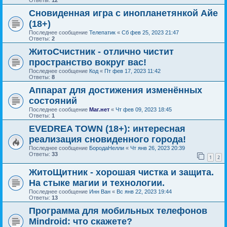
Сновиденная игра с инопланетянкой Айе
(18+)
Последнее сообщение
Телепатик
«
Сб фев 25, 2023 21:47
Ответы:
2
ЖитоСчистник - отлично чистит
пространство вокруг вас!
Последнее сообщение
Код
«
Пт фев 17, 2023 11:42
Ответы:
8
Аппарат для достижения изменённых
состояний
Последнее сообщение
Маг.нет
«
Чт фев 09, 2023 18:45
Ответы:
1
EVEDREA TOWN (18+): интересная
реализация сновиденного города!
Последнее сообщение
БородаНелли
«
Чт янв 26, 2023 20:39
Ответы:
33
1
2
ЖитоЩитник - хорошая чистка и защита.
На стыке магии и технологии.
Последнее сообщение
Инн Ван
«
Вс янв 22, 2023 19:44
Ответы:
13
Программа для мобильных телефонов
Mindroid: что скажете?