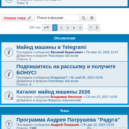
Темы:
2
Поиск
Расширенный пои
Новая тема
Страница
1
из
7
1
2
3
4
5
7
След.
206 тем
…
Объявления
Майнд машины в Telegram!
Последнее сообщение
Евгений Борисович
«
Пн июн 16, 2025 13:47
Добавлено в форуме
Разговоры обо всем
Ответы:
1
Подпишитесь на рассылку и получите
БОНУС!
Последнее сообщение
ВладимирТ
«
Вс май 05, 2024 19:44
Добавлено в форуме
Разговоры обо всем
Ответы:
4
Каталог майнд машины 2026
Последнее сообщение
Владимир Никонов
«
Сб сен 23, 2017 14:40
Добавлено в форуме
Вопросы покупателей
Темы
Программа Андрея Патрушева "Радуга"
Последнее сообщение
Андрей Патрушев
«
Пн дек 22, 2025 19:59
Ответы:
1368