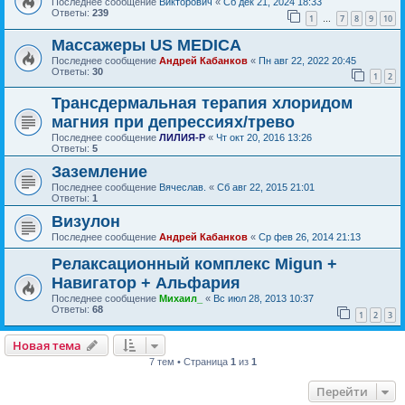
Последнее сообщение
Викторович
«
Сб дек 21, 2024 18:33
Ответы:
239
1
7
8
9
10
…
Массажеры US MEDICA
Последнее сообщение
Андрей Кабанков
«
Пн авг 22, 2022 20:45
Ответы:
30
1
2
Трансдермальная терапия хлоридом
магния при депрессиях/трево
Последнее сообщение
ЛИЛИЯ-Р
«
Чт окт 20, 2016 13:26
Ответы:
5
Заземление
Последнее сообщение
Вячеслав.
«
Сб авг 22, 2015 21:01
Ответы:
1
Визулон
Последнее сообщение
Андрей Кабанков
«
Ср фев 26, 2014 21:13
Релаксационный комплекс Migun +
Навигатор + Альфария
Последнее сообщение
Михаил_
«
Вс июл 28, 2013 10:37
Ответы:
68
1
2
3
Новая тема
7 тем • Страница
1
из
1
Перейти