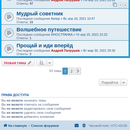
Ответы:
47
1
2
Мудрый советник
Последнее сообщение
Кипер
«
Вс апр 18, 2021 10:47
Ответы:
15
Волшебное путешествие
Последнее сообщение
ИНОСТРАНКА
«
Чт апр 15, 2021 22:22
Ответы:
1
Прощай и иди вперёд
Последнее сообщение
Андрей Патрушев
«
Вт мар 30, 2021 20:30
Ответы:
2
Новая тема
1
2
След.
53 темы
Перейти
ПРАВА ДОСТУПА
Вы
не можете
начинать темы
Вы
не можете
отвечать на сообщения
Вы
не можете
редактировать свои сообщения
Вы
не можете
удалять свои сообщения
Вы
не можете
добавлять вложения
На главную
Список форумов
Часовой пояс:
UTC+03:00