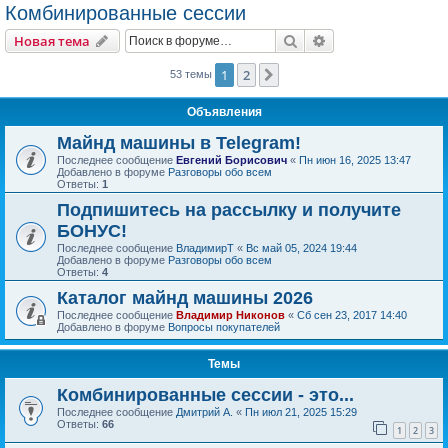
Комбинированные сессии
Поиск
Расширенный пои
Новая тема
1
2
След.
53 темы
Объявления
Майнд машины в Telegram!
Последнее сообщение
Евгений Борисович
«
Пн июн 16, 2025 13:47
Добавлено в форуме
Разговоры обо всем
Ответы:
1
Подпишитесь на рассылку и получите
БОНУС!
Последнее сообщение
ВладимирТ
«
Вс май 05, 2024 19:44
Добавлено в форуме
Разговоры обо всем
Ответы:
4
Каталог майнд машины 2026
Последнее сообщение
Владимир Никонов
«
Сб сен 23, 2017 14:40
Добавлено в форуме
Вопросы покупателей
Темы
Комбинированные сессии - это...
Последнее сообщение
Дмитрий А.
«
Пн июл 21, 2025 15:29
Ответы:
66
1
2
3