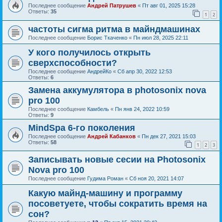
Последнее сообщение
Андрей Патрушев
«
Пт авг 01, 2025 15:28
Ответы:
35
1
2
частоты сигма ритма в майндмашинах
Последнее сообщение
Борис Ткаченко
«
Пн июл 28, 2025 22:11
У кого получилось открыть
сверхспособности?
Последнее сообщение
АндрейКо
«
Сб апр 30, 2022 12:53
Ответы:
6
Замена аккумулятора в photosonix nova
pro 100
Последнее сообщение
Камбель
«
Пн янв 24, 2022 10:59
Ответы:
9
MindSpa 6-го поколения
Последнее сообщение
Андрей Кабанков
«
Пн дек 27, 2021 15:03
Ответы:
58
1
2
3
Записывать новые сесии на Photosonix
Nova pro 100
Последнее сообщение
Гудима Роман
«
Сб ноя 20, 2021 14:07
Какую майнд-машину и программу
посоветуете, чтобы сократить время на
сон?