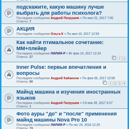
подскажите, какую машину лучше
выбрать для работы психолога?
Последнее сообщение
Андрей Патрушев
«
Пн июл 31, 2017 7:05
Ответы:
7
АКЦИЯ
Последнее сообщение
Ольга К
«
Пн июл 10, 2017 12:59
Как найти птимальное сочетание:
ММ+плейер
Последнее сообщение
ЛИЛИЯ-Р
«
Вт фев 14, 2017 12:24
Ответы:
27
1
2
Inner Pulse: первые впечатления и
вопросы
Последнее сообщение
Андрей Кабанков
«
Пн фев 06, 2017 10:58
Ответы:
90
1
2
3
4
Майнд машина и изучения иностранных
языков
Последнее сообщение
Андрей Патрушев
«
Сб янв 28, 2017 9:27
Ответы:
1
Фото ауры "до" и "после" применения
майнд машины Nova Pro 10
Последнее сообщение
ЛИЛИЯ-Р
«
Пн окт 24, 2016 12:29
Ответы:
19