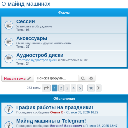
О майнд машинах
Форум
Сессии
Установка и обсуждение
Темы:
95
Аксессуары
Очки, наушники и другие компоненты
Темы:
37
Аудиостроб диски
Что такое аудиостроб диски
и впечатления о них
Темы:
24
Поиск
Расширенный пои
Новая тема
Страница
1
из
10
1
2
3
4
5
10
След.
273 темы
…
Объявления
График работы на праздники!
Последнее сообщение
Ольга К
«
Ср июн 03, 2026 16:29
Майнд машины в Telegram!
Последнее сообщение
Евгений Борисович
«
Пн июн 16, 2025 13:47