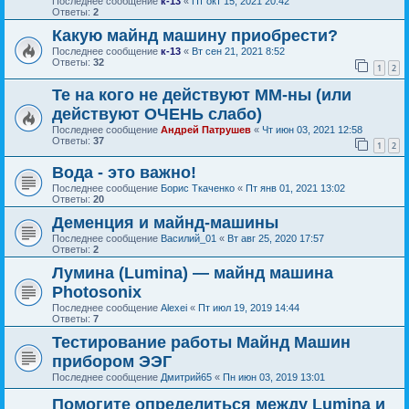
Последнее сообщение
к-13
«
Пт окт 15, 2021 20:42
Ответы:
2
Какую майнд машину приобрести?
Последнее сообщение
к-13
«
Вт сен 21, 2021 8:52
Ответы:
32
1
2
Те на кого не действуют ММ-ны (или
действуют ОЧЕНЬ слабо)
Последнее сообщение
Андрей Патрушев
«
Чт июн 03, 2021 12:58
Ответы:
37
1
2
Вода - это важно!
Последнее сообщение
Борис Ткаченко
«
Пт янв 01, 2021 13:02
Ответы:
20
Деменция и майнд-машины
Последнее сообщение
Василий_01
«
Вт авг 25, 2020 17:57
Ответы:
2
Лумина (Lumina) — майнд машина
Photosonix
Последнее сообщение
Alexei
«
Пт июл 19, 2019 14:44
Ответы:
7
Тестирование работы Майнд Машин
прибором ЭЭГ
Последнее сообщение
Дмитрий65
«
Пн июн 03, 2019 13:01
Помогите определиться между Lumina и