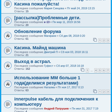
Касина пожалуйста!
Последнее сообщение
Мария Синцова
«
Пт май 24, 2019 13:15
Ответы:
15
[рассылка]Проблемные дети.
Последнее сообщение
к-13
«
Пн мар 11, 2019 16:56
Ответы:
20
Обновление форума
Последнее сообщение
Магирани
«
Сб дек 08, 2018 0:20
Ответы:
61
1
2
3
Касина. Майнд машина
Последнее сообщение
Дмитрий П
«
Сб ноя 03, 2018 16:11
Ответы:
21
Выход в астрал.
Последнее сообщение
Гуфест
«
Сб апр 07, 2018 16:18
Ответы:
162
1
4
5
6
7
…
Использование ММ больше 1
года(делимся результатами)
Последнее сообщение
Наталиа
«
Пт ноя 17, 2017 0:13
Ответы:
63
1
2
3
innerpulse кабель для подключения к
компьютеру
Последнее сообщение
Андрей Патрушев
«
Пн июл 31, 2017 7:19
Ответы:
4