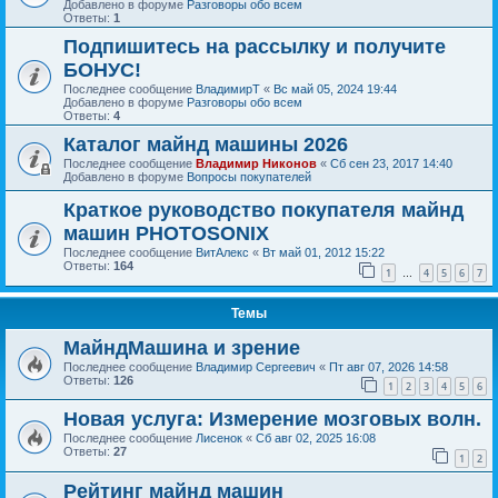
Добавлено в форуме
Разговоры обо всем
Ответы:
1
Подпишитесь на рассылку и получите
БОНУС!
Последнее сообщение
ВладимирТ
«
Вс май 05, 2024 19:44
Добавлено в форуме
Разговоры обо всем
Ответы:
4
Каталог майнд машины 2026
Последнее сообщение
Владимир Никонов
«
Сб сен 23, 2017 14:40
Добавлено в форуме
Вопросы покупателей
Краткое руководство покупателя майнд
машин PHOTOSONIX
Последнее сообщение
ВитАлекс
«
Вт май 01, 2012 15:22
Ответы:
164
1
4
5
6
7
…
Темы
МайндМашина и зрение
Последнее сообщение
Владимир Сергеевич
«
Пт авг 07, 2026 14:58
Ответы:
126
1
2
3
4
5
6
Новая услуга: Измерение мозговых волн.
Последнее сообщение
Лисенок
«
Сб авг 02, 2025 16:08
Ответы:
27
1
2
Рейтинг майнд машин