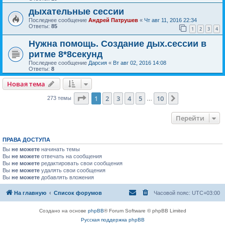
дыхательные сессии
Последнее сообщение
Андрей Патрушев
«
Чт авг 11, 2016 22:34
Ответы:
85
1
2
3
4
Нужна помощь. Создание дых.сессии в
ритме 8*8секунд
Последнее сообщение
Дарсия
«
Вт авг 02, 2016 14:08
Ответы:
8
Новая тема
Страница
1
из
10
1
2
3
4
5
10
След.
273 темы
…
Перейти
ПРАВА ДОСТУПА
Вы
не можете
начинать темы
Вы
не можете
отвечать на сообщения
Вы
не можете
редактировать свои сообщения
Вы
не можете
удалять свои сообщения
Вы
не можете
добавлять вложения
На главную
Список форумов
Часовой пояс:
UTC+03:00
Создано на основе
phpBB
® Forum Software © phpBB Limited
Русская поддержка phpBB