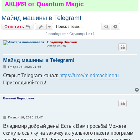
АКЦИЯ от Quantum Magic
Майнд машины в Telegram!
Поиск
Расширен
Ответить
2 сообщения • Страница
1
из
1
Владимир Никонов
Автор сайта
Майнд машины в Telegram!
С
Пт дек 06, 2024 21:55
о
о
Открыт Telegram-канал:
https://t.me/mindmachineru
б
щ
Присоединяйтесь!
е
н
и
е
Евгений Борисович
С
Пн июн 16, 2025 13:47
о
о
Владимир добрый день! Есть к Вам просьба! Можете
б
скинуть ссылку на закачку актуального пакета программ
щ
е
для Навигатора2!? Последние три года не брал в руки
н