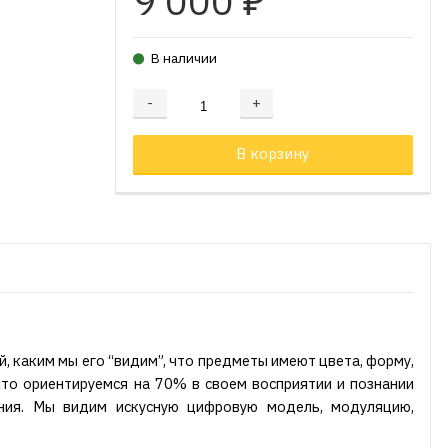
9 000
₽
В наличии
-
+
Добавляется...
Добавлен
В корзину
, каким мы его “видим”, что предметы имеют цвета, форму,
что ориентируемся на 70% в своем восприятии и познании
ния. Мы видим искусную цифровую модель, модуляцию,