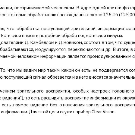
мации, воспринимаемой человеком. В ядре одной клетки фото
ов, которые обрабатывают поток данных около 125 Пб (125,000
ал, что обработка поступающей зрительной информации склад
 Есть свои плюсы в подобной обработке, есть свои минусы.
ователями Д. Кэмбеллом и Д.Новиком, состоит в том, что суще
рабатываются, модулируются, переключаются и др. В итоге, в 
имаемой человеком информации является промодулированным с
 То, что мы видим мир таким, какой он есть, не подвергается 
о поступающий сигнал обрезается и в него вносятся значительн
ючением зрительного восприятия, особых настроек головного
 видения”), то есть расширять восприятие информации из окру
о есть прямое видение без отключения зрительного восприят
информации. Для этой цели служит прибор Clear Vision.