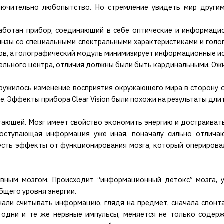
ключительно любопытство. Но стремление увидеть мир другим
работан прибор, соединяющий в себе оптические и информаци
линзы со специальными спектральными характеристиками и голо
ов, а голографический модуль минимизирует информационные ис
тельного центра, отличия должны были быть кардинальными. Ож
ружилось изменение восприятия окружающего мира в сторону о
е. Эффекты прибора Clear Vision были похожи на результаты дли
стающей. Мозг имеет свойство экономить энергию и достраива
 поступающая информация уже иная, поначалу сильно отлич
есть эффекты от функционирования мозга, который оперирова
овным мозгом. Происходит “информационный детокс” мозга, у
щего уровня энергии.
али считывать информацию, глядя на предмет, сначала спонтан
 одни и те же нервные импульсы, меняется не только содерж