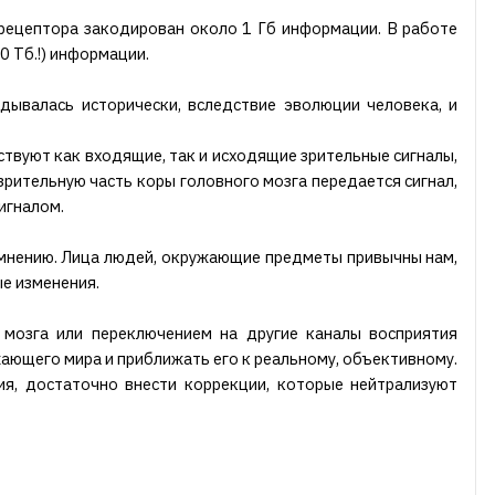
рецептора закодирован около 1 Гб информации. В работе
 Тб.!) информации.
ывалась исторически, вследствие эволюции человека, и
ствуют как входящие, так и исходящие зрительные сигналы,
зрительную часть коры головного мозга передается сигнал,
игналом.
сомнению. Лица людей, окружающие предметы привычны нам,
ые изменения.
 мозга или переключением на другие каналы восприятия
жающего мира и приближать его к реальному, объективному.
ия, достаточно внести коррекции, которые нейтрализуют