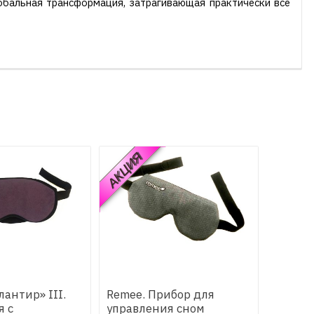
обальная трансформация, затрагивающая практически все
АКЦИЯ
антир» III.
Remee. Прибор для
я с
управления сном