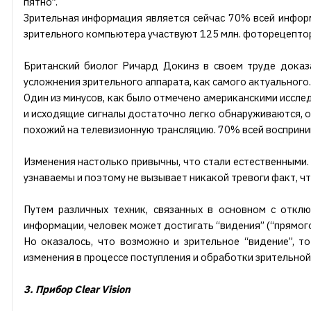
пятно”.
Зрительная информация является сейчас 70% всей инфор
зрительного компьютера участвуют 125 млн. фоторецептор
Британский биолог Ричард Докинз в своем труде доказ
усложнения зрительного аппарата, как самого актуального.
Один из минусов, как было отмечено американскими исслед
и исходящие сигналы достаточно легко обнаруживаются, об
похожий на телевизионную трансляцию. 70% всей восприн
Изменения настолько привычны, что стали естественными.
узнаваемы и поэтому не вызывает никакой тревоги факт, чт
Путем различных техник, связанных в основном с откл
информации, человек может достигать “видения” (“прямого
Но оказалось, что возможно и зрительное “видение”, т
изменения в процессе поступления и обработки зрительной 
3. Прибор Clear Vision