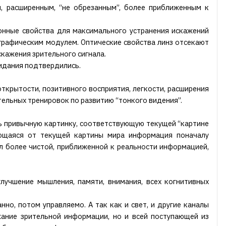
, расширенным, “не обрезанным”, более приближенным к
онные свойства для максимального устранения искажений
графическим модулем. Оптические свойства линз отсекают
кажения зрительного сигнала.
идания подтвердились.
ткрытости, позитивного восприятия, легкости, расширения
тельных тренировок по развитию “тонкого видения”.
ть привычную картинку, соответствующую текущей “картине
ающаяся от текущей картины мира информация поначалу
л более чистой, приближенной к реальности информацией,
лучшение мышления, памяти, внимания, всех когнитивных
но, потом управляемо. А так как и свет, и другие каналы
ание зрительной информации, но и всей поступающей из