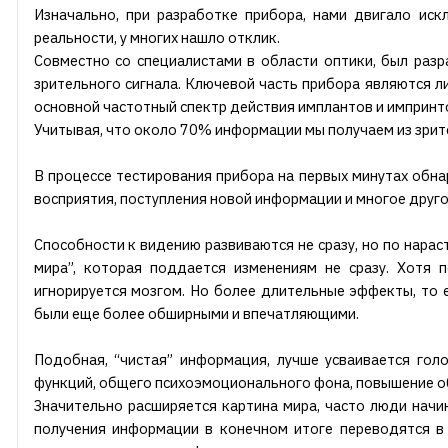
Изначально, при разработке прибора, нами двигало ис
реальности, у многих нашло отклик.
Совместно со специалистами в области оптики, был раз
зрительного сигнала. Ключевой часть прибора являются 
основной частотный спектр действия имплантов и импринт
Учитывая, что около 70% информации мы получаем из зри
В процессе тестирования прибора на первых минутах обна
восприятия, поступления новой информации и многое друго
Способности к видению развиваются не сразу, но по нара
мира”, которая поддается изменениям не сразу. Хотя
игнорируется мозгом. Но более длительные эффекты, то 
были еще более обширными и впечатляющими.
Подобная, “чистая” информация, лучше усваивается гол
функций, общего психоэмоционального фона, повышение об
Значительно расширяется картина мира, часто люди начин
получения информации в конечном итоге переводятся в