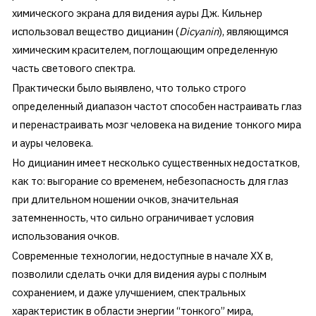
химического экрана для видения ауры Дж. Кильнер
использовал вещество дицианин (
Dicyanin
), являющимся
химическим красителем, поглощающим определенную
часть светового спектра.
Практически было выявлено, что только строго
определенный диапазон частот способен настраивать глаз
и перенастраивать мозг человека на видение тонкого мира
и ауры человека.
Но дицианин имеет несколько существенных недостатков,
как то: выгорание со временем, небезопасность для глаз
при длительном ношении очков, значительная
затемненность, что сильно ограничивает условия
использования очков.
Современные технологии, недоступные в начале XX в,
позволили сделать очки для видения ауры с полным
сохранением, и даже улучшением, спектральных
характеристик в области энергии “тонкого” мира,