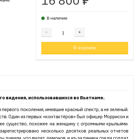
16 800
₽
наме.
В наличии
-
+
Добавляется...
Добавлен
В корзину
го видения, использовавшихся во Вьетнаме.
первого поколения, имевшие красный спектр, а не зеленый.
еств. Один из первых «контактёров» был офицер Моррисон и
щее существо, похожее на женщину с огромными крыльями.
 зарегистрировано несколько десятков реальных отчетов
ы думали, что видят демонов, и из-за паники среди солдат