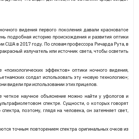
 ночного видения первого поколения давали красноватое
чень подробная историю происхождения и развития оптики
и США в 2017 году. По словам профессора Ричарда Рута, в
ракрасный излучатель или источник света, чтобы осветить
 «психологических эффектов» оптики ночного видения,
ьетнамских солдат использовать эту «новую технологию»;
они видели при использовании этих прицелов.
е четкое научное объяснение можно найти у уфологов и
ультрафиолетовом спектре. Сущности, о которых говорят
пектра, поэтому, глядя на человека, он затемняет свет,
яются точным повторением спектра оригинальных очков из