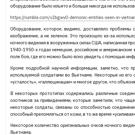
оборудование было изъято и больше никогда не использов
https://rumble.com/v2bgwv0-demonic-entities-seen-in-vietna
Оборудование, которое, видимо, доставляло проблемы с
изображение, а не зеленое. Это произошло из-за исполь
ночного видения в вооруженных силах США, написанная пр
1940-1950-х годах немецкие, российские и американские 
поле боя, где его можно было ясно увидеть с помощью инф
Кроме подробной научной информации, заметно, что п
используемой солдатами во Вьетнаме. Некоторые из его 
«усталость», «галлюцинации» и многое другое, что объясня
В некоторых прототипах содержались различные соедин
охотников за привидениями, которые заметили, что чащ
некоторые солдаты, связаны со способностью соединения
способный преломляться от кожи, в то же время «усиливая»
Некоторое количество оригинальных очков ночного виден
Вьетнама.