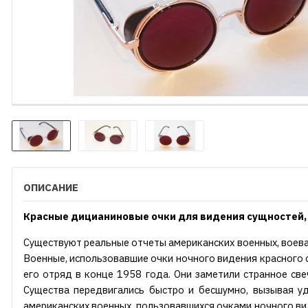
ОПИСАНИЕ
Красные дицианиновые очки для видения сущностей, 
Существуют реальные отчеты американских военных, воевав
Военные, использовавшие очки ночного видения красного с
его отряд в конце 1958 года. Они заметили странное св
Существа передвигались быстро и бесшумно, вызывая уд
американских военных, пользовавшихся очками ночного вид