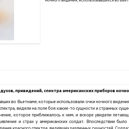
ночного видения, использовавшихся во Вьет
духов, привидений, спектра американских приборов ночно
ших во Вьетнаме, которые использовали очки ночного видения 
пектра, видели на поле боя какие-то сущности и странных сущ
ечение, которое приближалось к ним, и вскоре увидели летаю
ивление и страх у американских солдат. Впоследствии было
ения красного спектра, видевших различных сущностей. Солдат