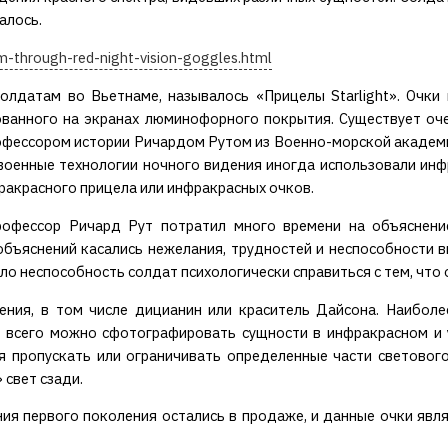
алось.
m-through-red-night-vision-goggles.html
олдатам во Вьетнаме, называлось «Прицелы Starlight». Очки
зованного на экранах люминофорного покрытия. Существует о
офессором истории Ричардом Рутом из Военно-морской академи
военные технологии ночного видения иногда использовали инф
ракрасного прицела или инфракрасных очков.
рофессор Ричард Рут потратил много времени на объяснение
объяснений касались нежелания, трудностей и неспособности в
ло неспособность солдат психологически справиться с тем, что 
ения, в том числе дицианин или краситель Дайсона. Наиболе
е всего можно сфотографировать сущности в инфракрасном и 
 пропускать или ограничивать определенные части светового с
 свет сзади.
ия первого поколения остались в продаже, и данные очки явл