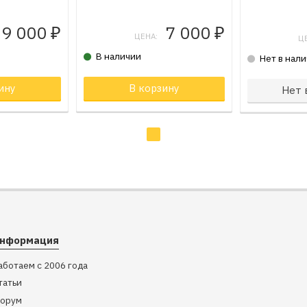
9 000
7 000
₽
₽
ЦЕНА:
Ц
В наличии
Нет в нал
не
ину
Товар в корзине
В корзину
Товар в к
Нет 
нформация
аботаем с 2006 года
татьи
орум