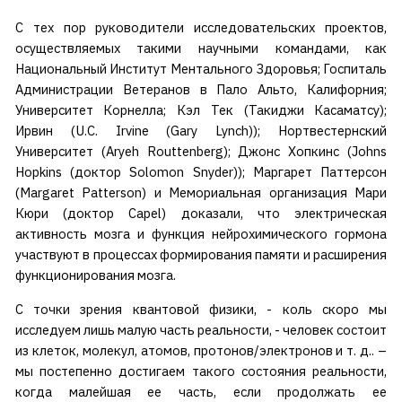
С тех пор руководители исследовательских проектов,
осуществляемых такими научными командами, как
Национальный Институт Ментального Здоровья; Госпиталь
Администрации Ветеранов в Пало Альто, Калифорния;
Университет Корнелла; Кэл Тек (Такиджи Касаматсу);
Ирвин (U.C. Irvine (Gary Lynch)); Нортвестернский
Университет (Aryeh Routtenberg); Джонс Хопкинс (Johns
Hopkins (доктор Solomon Snyder)); Маргарет Паттерсон
(Margaret Patterson) и Мемориальная организация Мари
Кюри (доктор Capel) доказали, что электрическая
активность мозга и функция нейрохимического гормона
участвуют в процессах формирования памяти и расширения
функционирования мозга.
С точки зрения квантовой физики, - коль скоро мы
исследуем лишь малую часть реальности, - человек состоит
из клеток, молекул, атомов, протонов/электронов и т. д.. –
мы постепенно достигаем такого состояния реальности,
когда малейшая ее часть, если продолжать ее