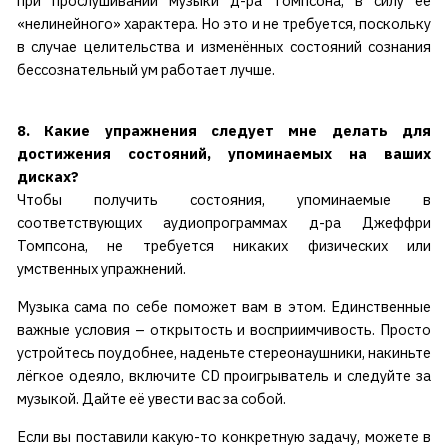
при прослушивании музыки д-ра Томпсона, в силу её
«нелинейного» характера. Но это и не требуется, поскольку
в случае целительства и изменённых состояний сознания
бессознательный ум работает лучше.
8. Какие упражнения следует мне делать для
достижения состояний, упоминаемых на ваших
дисках?
Чтобы получить состояния, упоминаемые в
соответствующих аудиопрограммах д-ра Джеффри
Томпсона, не требуется никаких физических или
умственных упражнений.
Музыка сама по себе поможет вам в этом. Единственные
важные условия – открытость и восприимчивость. Просто
устройтесь поудобнее, наденьте стереонаушники, накиньте
лёгкое одеяло, включите CD проигрыватель и следуйте за
музыкой. Дайте её увести вас за собой.
Если вы поставили какую-то конкретную задачу, можете в