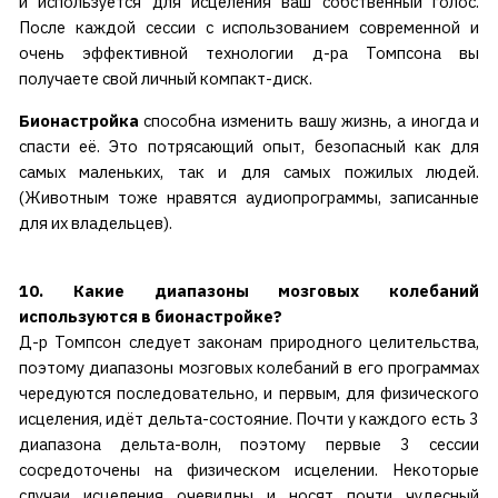
и используется для исцеления ваш собственный голос.
После каждой сессии с использованием современной и
очень эффективной технологии д-ра Томпсона вы
получаете свой личный компакт-диск.
Бионастройка
способна изменить вашу жизнь, а иногда и
спасти её. Это потрясающий опыт, безопасный как для
самых маленьких, так и для самых пожилых людей.
(Животным тоже нравятся аудиопрограммы, записанные
для их владельцев).
10. Какие диапазоны мозговых колебаний
используются в бионастройке?
Д-р Томпсон следует законам природного целительства,
поэтому диапазоны мозговых колебаний в его программах
чередуются последовательно, и первым, для физического
исцеления, идёт дельта-состояние.
Почти у каждого есть 3
диапазона дельта-волн, поэтому первые 3 сессии
сосредоточены на физическом исцелении.
Некоторые
случаи исцеления очевидны и носят почти чудесный