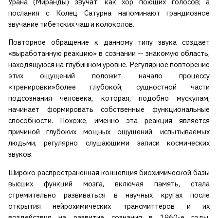
Урана (Миранды) звучат, как хор поющих голосов; а
послания с Колец Сатурна напоминают грандиозное
звучание тибетских чаш и колоколов.
Повторное обращение к данному типу звука создает
«выработанную реакцию» в сознании — знакомую область,
находящуюся на глубинном уровне. Регулярное повторение
этих ощущений положит начало процессу
«тренировки»более глубокой, сущностной части
подсознания человека, которая, подобно мускулам,
начинает формировать собственные функциональные
способности. Похоже, именно эта реакция является
причиной глубоких мощных ощущений, испытываемых
людьми, регулярно слушающими записи космических
звуков.
Широко распространенная концепция биохимической базы
высших функций мозга, включая память, стала
стремительно развиваться в научных кругах после
открытия нейрохимических трансмиттеров и их
воздействия на развитие сознания в 1960-е годы.