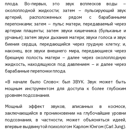
плода. Во-первых, это звук всплесков воды –
околоплодной жидкости; затем – пульсирующий звук
артерий, расположенных рядом с барабанными
перепонками; затем – пульс матери, передаваемый через
артерии плаценты; затем звуки кишечника (бульканье и
урчанье); затем звуки дыхания матери; звуки голоса и звук
биения сердца, передающийся через грудную клетку; и,
наконец, все звуки внешнего мира, передающиеся через
брюшную полость матери – далее через околоплодную
жидкость, находящуюся под давлением – и далее через
барабанные перепонки плода.
«В начале было Слово»: был ЗВУК. Звук может быть
мощным инструментом для доступа к более глубоким
уровням подсознания.
Мощный эффект звуков, аписанных в космосе,
заключающийся в проникновении на глубочайшие уровни
подсознания, в частности, может объясняться идеей,
впервые выдвинутой психологом Карлом Юнгом (Carl Jung).