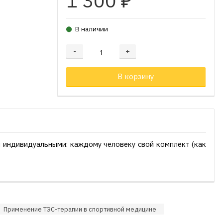
1 300
₽
В наличии
-
+
Добавляется...
Добавлен
В корзину
я индивидуальными: каждому человеку свой комплект (как
Применение ТЭС-терапии в спортивной медицине