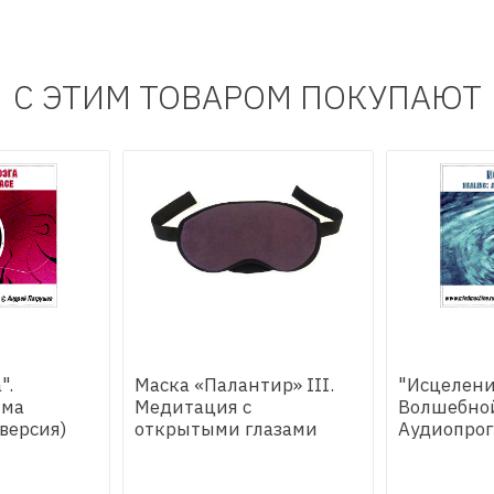
С ЭТИМ ТОВАРОМ ПОКУПАЮТ
".
Маска «Палантир» III.
"Исцелени
мма
Медитация с
Волшебной
версия)
открытыми глазами
Аудиопро