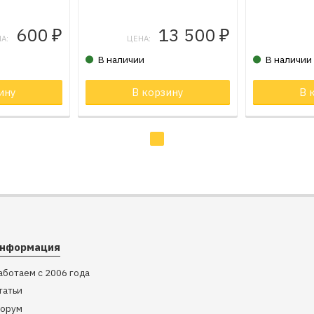
600
13 500
₽
₽
А:
ЦЕНА:
В наличии
В наличии
не
ину
Товар в корзине
В корзину
В 
нформация
аботаем с 2006 года
татьи
орум