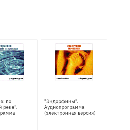
е: по
"Эндорфины".
 реке".
Аудиопрограмма
грамма
(электронная версия)