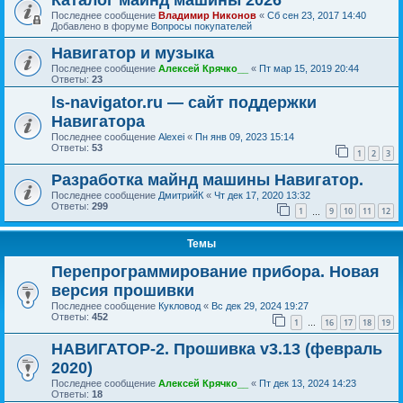
Каталог майнд машины 2026
Последнее сообщение
Владимир Никонов
«
Сб сен 23, 2017 14:40
Добавлено в форуме
Вопросы покупателей
Навигатор и музыка
Последнее сообщение
Алексей Крячко__
«
Пт мар 15, 2019 20:44
Ответы:
23
ls-navigator.ru — сайт поддержки
Навигатора
Последнее сообщение
Alexei
«
Пн янв 09, 2023 15:14
Ответы:
53
1
2
3
Разработка майнд машины Навигатор.
Последнее сообщение
ДмитрийК
«
Чт дек 17, 2020 13:32
Ответы:
299
1
9
10
11
12
…
Темы
Перепрограммирование прибора. Новая
версия прошивки
Последнее сообщение
Кукловод
«
Вс дек 29, 2024 19:27
Ответы:
452
1
16
17
18
19
…
НАВИГАТОР-2. Прошивка v3.13 (февраль
2020)
Последнее сообщение
Алексей Крячко__
«
Пт дек 13, 2024 14:23
Ответы:
18