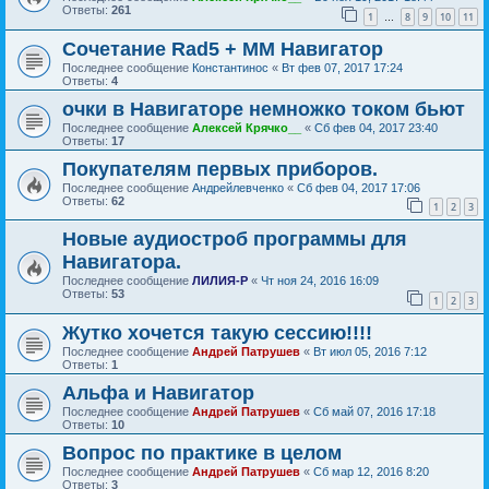
Ответы:
261
1
8
9
10
11
…
Сочетание Rad5 + ММ Навигатор
Последнее сообщение
Константинос
«
Вт фев 07, 2017 17:24
Ответы:
4
очки в Навигаторе немножко током бьют
Последнее сообщение
Алексей Крячко__
«
Сб фев 04, 2017 23:40
Ответы:
17
Покупателям первых приборов.
Последнее сообщение
Андрейлевченко
«
Сб фев 04, 2017 17:06
Ответы:
62
1
2
3
Новые аудиостроб программы для
Навигатора.
Последнее сообщение
ЛИЛИЯ-Р
«
Чт ноя 24, 2016 16:09
Ответы:
53
1
2
3
Жутко хочется такую сессию!!!!
Последнее сообщение
Андрей Патрушев
«
Вт июл 05, 2016 7:12
Ответы:
1
Альфа и Навигатор
Последнее сообщение
Андрей Патрушев
«
Сб май 07, 2016 17:18
Ответы:
10
Вопрос по практике в целом
Последнее сообщение
Андрей Патрушев
«
Сб мар 12, 2016 8:20
Ответы:
3