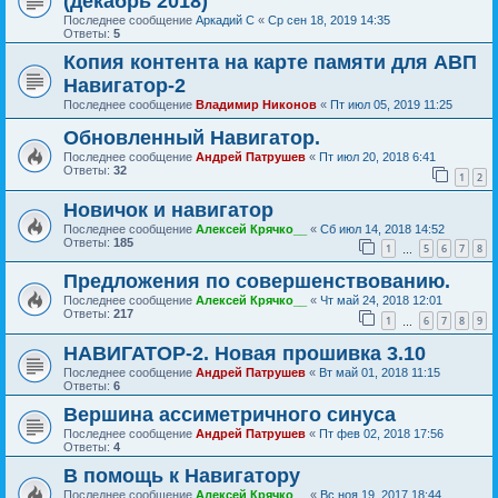
(декабрь 2018)
Последнее сообщение
Аркадий С
«
Ср сен 18, 2019 14:35
Ответы:
5
Копия контента на карте памяти для АВП
Навигатор-2
Последнее сообщение
Владимир Никонов
«
Пт июл 05, 2019 11:25
Обновленный Навигатор.
Последнее сообщение
Андрей Патрушев
«
Пт июл 20, 2018 6:41
Ответы:
32
1
2
Новичок и навигатор
Последнее сообщение
Алексей Крячко__
«
Сб июл 14, 2018 14:52
Ответы:
185
1
5
6
7
8
…
Предложения по совершенствованию.
Последнее сообщение
Алексей Крячко__
«
Чт май 24, 2018 12:01
Ответы:
217
1
6
7
8
9
…
НАВИГАТОР-2. Новая прошивка 3.10
Последнее сообщение
Андрей Патрушев
«
Вт май 01, 2018 11:15
Ответы:
6
Вершина ассиметричного синуса
Последнее сообщение
Андрей Патрушев
«
Пт фев 02, 2018 17:56
Ответы:
4
В помощь к Навигатору
Последнее сообщение
Алексей Крячко__
«
Вс ноя 19, 2017 18:44