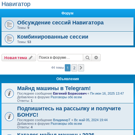
Навигатор
Форум
Обсуждение сессий Навигатора
Темы:
9
Комбинированные сессии
Темы:
53
Поиск
Расширенный пои
Новая тема
1
2
След.
44 темы
Объявления
Майнд машины в Telegram!
Последнее сообщение
Евгений Борисович
«
Пн июн 16, 2025 13:47
Добавлено в форуме
Разговоры обо всем
Ответы:
1
Подпишитесь на рассылку и получите
БОНУС!
Последнее сообщение
ВладимирТ
«
Вс май 05, 2024 19:44
Добавлено в форуме
Разговоры обо всем
Ответы:
4