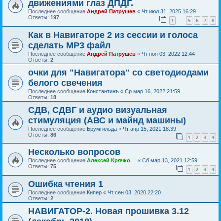
движениями глаз ДПДГ.
Последнее сообщение
Андрей Патрушев
«
Чт июл 31, 2025 16:29
Ответы:
197
1
5
6
7
8
…
Как в Навигаторе 2 из сессии и голоса
сделать МР3 файл
Последнее сообщение
Андрей Патрушев
«
Чт ноя 03, 2022 12:44
Ответы:
2
очки для "Навигатора" со светодиодами
белого свечения
Последнее сообщение
Константинъ
«
Ср мар 16, 2022 21:59
Ответы:
18
СДВ, СДВГ и аудио визуальная
стимуляция (АВС и майнд машины)
Последнее сообщение
Брумгильда
«
Чт апр 15, 2021 18:39
Ответы:
86
1
2
3
4
Несколько вопросов
Последнее сообщение
Алексей Крячко__
«
Сб мар 13, 2021 12:59
Ответы:
75
1
2
3
4
Ошибка чтения 1
Последнее сообщение
Кипер
«
Чт сен 03, 2020 22:20
Ответы:
2
НАВИГАТОР-2. Новая прошивка 3.12