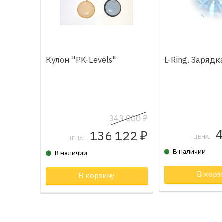
Кулон "PK-Levels"
L-Ring. Заряд
343 000
₽
136 122
₽
ЦЕНА:
ЦЕНА:
В наличии
В наличии
В корз
В корзину