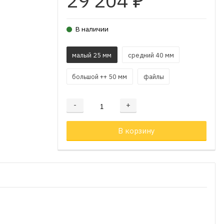
29 204
₽
В наличии
малый 25 мм
средний 40 мм
большой ++ 50 мм
файлы
-
+
Добавляется...
Добавлен
В корзину