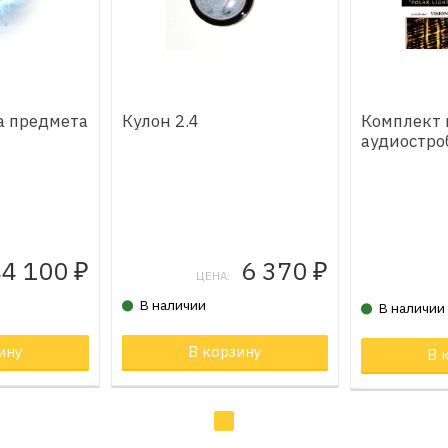
ка предмета
Кулон 2.4
Комплект 
аудиостро
44 100
6 370
₽
₽
ЦЕНА:
В наличии
В наличии
ину
В корзину
Товар в к
В 