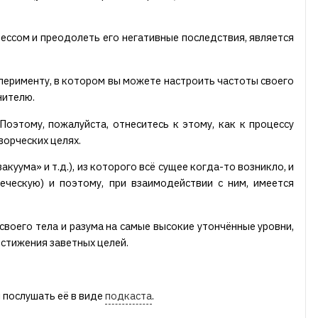
ессом и преодолеть его негативные последствия, является
перименту, в котором вы можете настроить частоты своего
нителю.
Поэтому, пожалуйста, отнеситесь к этому, как к процессу
ворческих целях.
ума» и т.д.), из которого всё сущее когда-то возникло, и
еческую) и поэтому, при взаимодействии с ним, имеется
воего тела и разума на самые высокие утончённые уровни,
остижения заветных целей.
и послушать её в виде
подкаста
.