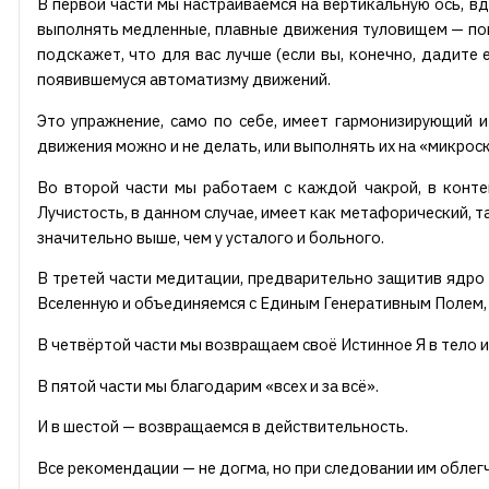
В первой части мы настраиваемся на вертикальную ось, в
выполнять медленные, плавные движения туловищем — пока
подскажет, что для вас лучше (если вы, конечно, дадите
появившемуся автоматизму движений.
Это упражнение, само по себе, имеет гармонизирующий 
движения можно и не делать, или выполнять их на «микрос
Во второй части мы работаем с каждой чакрой, в конте
Лучистость, в данном случае, имеет как метафорический, т
значительно выше, чем у усталого и больного.
В третей части медитации, предварительно защитив ядро 
Вселенную и объединяемся с Единым Генеративным Полем, ч
В четвёртой части мы возвращаем своё Истинное Я в тело 
В пятой части мы благодарим «всех и за всё».
И в шестой — возвращаемся в действительность.
Все рекомендации — не догма, но при следовании им обле