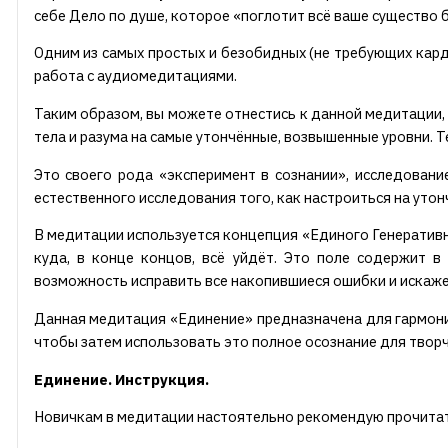
себе Дело по душе, которое «поглотит всё ваше существо б
Одним из самых простых и безобидных (не требующих кард
работа с аудиомедитациями.
Таким образом, вы можете отнестись к данной медитации,
тела и разума на самые утончённые, возвышенные уровни.
Это своего рода «эксперимент в сознании», исследование
естественного исследования того, как настроиться на утон
В медитации используется концепция «Единого Генеративно
куда, в конце концов, всё уйдёт. Это поле содержит в
возможность исправить все накопившиеся ошибки и искаже
Данная медитация «Единение» предназначена для гармониз
чтобы затем использовать это полное осознание для творч
Единение. Инструкция.
Новичкам в медитации настоятельно рекомендую прочитат