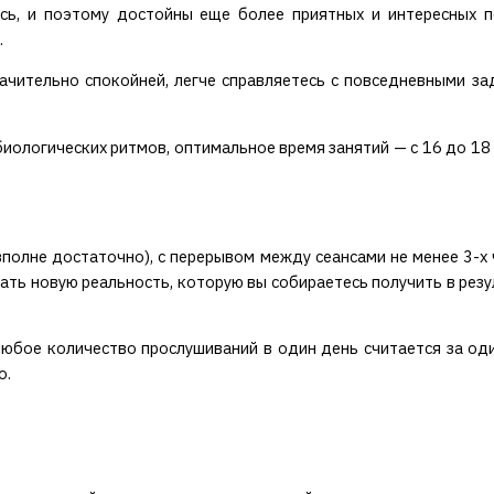
сь, и поэтому достойны еще более приятных и интересных 
.
значительно спокойней, легче справляетесь с повседневными з
биологических ритмов, оптимальное время занятий — с 16 до 18 ч
о вполне достаточно), с перерывом между сеансами не менее 3-х
ать новую реальность, которую вы собираетесь получить в резу
юбое количество прослушиваний в один день считается за оди
о.