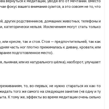
ва вернуться к медитации, уводя его от мечтаний. Вместо
чае фокус вашего внимания сузится, а это совсем не то, что
ей, других родственников, домашних животных, телефоны и
и, категорически нельзя. Исключением могут стать только
или кресле, так и стоя. Стоя — предпочтительней, так как
дняя часть ног плотно прижималась к дивану, кровати, или
заранее подготовленное место).
, льняная, или из натурального шёлка), наоборот, улучшает
еживаниям, то, во-первых, не нужно стараться их как-то
ожидать того же самого на следующее занятие («в одну и ту
пыта. К тому же, эффекты во время медитации очень сильно