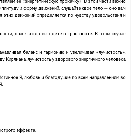
твляем её «энергетическую прокачку». В этой части важно
мплитуду и форму движений, слушайте своё тело — оно вам
ия этих движений определяется по чувству удовольствия и
ости, даже когда вы едете в транспорте. В этом случае
навливая баланс и гармонию и увеличивая «лучистость».
оду Кирлиана, лучистость у здорового энергичного человека
Истинное Я, любовь и благодушие по всем направлениям во
Я.
ыстрого эффекта.