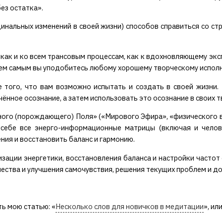
ез остатка».
инальных изменений в своей жизни) способов справиться со стр
 как и ко всем трансовым процессам, как к вдохновляющему экс
 Тем самым вы уподобитесь любому хорошему творческому испол
 того, что вам возможно испытать и создать в своей жизни. 
чённое осознание, а затем использовать это осознание в своих т
го (порождающего) Поля» («Мирового Эфира», «физического ваку
 себе все энерго-информационные матрицы (включая и челов
ния и восстановить баланс и гармонию.
ации энергетики, восстановления баланса и настройки частот с
ества и улучшения самочувствия, решения текущих проблем и д
ь мою статью: «
Несколько слов для новичков в медитации
», ил