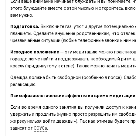
Если ваше внимание начинает блуждать и вы понимаете, ч
этого блуждайте вместе с этой мыслью и откройтесь, включа
вам нужно.
Подготовка.
Выключите газ, утюг и другие потенциально
планшеты. Сделайте внушение родственникам, что отвлека
чрезвычайные ситуации (любые телефонные звонки к ним не
Исходное положение
— эту медитацию можно практиковат
гораздо легче найти и поддерживать необходимый ритм дви
креслу (придвинутому к стене). Также можно начать медити
Одежда должна быть свободной (особенно в поясе). Слабо д
релаксацию.
Психофизиологические эффекты во время медитации
Если во время одного занятия вы получили доступ к как
удержать и продлить (нужно просто разрешить им свободно 
же реку нельзя войти дважды»). Так как этим вы будете п
зависят от
СОУСа
.