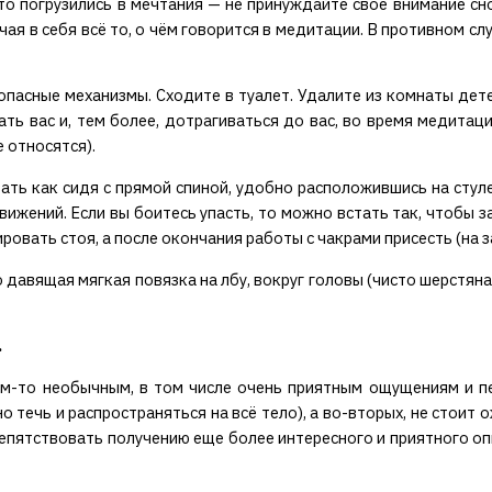
то погрузились в мечтания — не принуждайте свое внимание сно
я в себя всё то, о чём говорится в медитации. В противном слу
 опасные механизмы. Сходите в туалет. Удалите из комнаты дет
ть вас и, тем более, дотрагиваться до вас, во время медитаци
 относятся).
ь как сидя с прямой спиной, удобно расположившись на стуле, 
жений. Если вы боитесь упасть, то можно встать так, чтобы за
ровать стоя, а после окончания работы с чакрами присесть (на 
авящая мягкая повязка на лбу, вокруг головы (чисто шерстяная
.
им-то необычным, в том числе очень приятным ощущениям и пер
течь и распространяться на всё тело), а во-вторых, не стоит 
репятствовать получению еще более интересного и приятного о