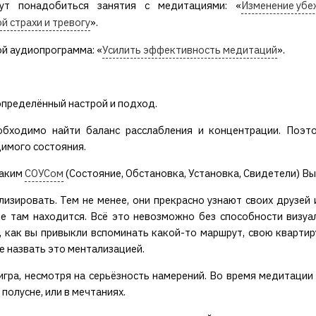
ут понадобиться занятия с медитациями: «
Изменение уб
й страхи и тревогу
».
й аудиопрограмма: «
Усилить эффективность медитаций
».
определённый настрой и подход.
обходимо найти баланс расслабления и концентрации. Поэт
имого состояния.
каким
СОУСом
(Состояние, Обстановка, Установка, Свидетели) Вы
изировать. Тем не менее, они прекрасно узнают своих друзей и
де там находится. Всё это невозможно без способности визуа
 как вы привыкли вспоминать какой-то маршрут, свою квартиру
 назвать это ментализацией.
игра, несмотря на серьёзность намерений. Во время медитаци
 полусне, или в мечтаниях.