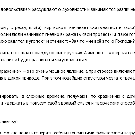
удовольствием рассуждают о духовности и занимаются различн
ому стрессу, или(и) мир вокруг начинает скатываться в хаос
, одни люди начинают гневно выражать свои протесты и даже г
 садятся в уголок» и стенают: «За что мне всё это, о Господи? 
чились, посещая свои «духовные кружк
и
». А именно — «энергия сл
начит и будет развиваться и усиливаться....
заражение» — это очень мощное явление, а при стрессе включают
я в дикой природе. При этом новейшие структуры мозга, отвеча
ировать, в сложные времена, получают, по сравнению с дру
и «держать в тонусе» свой здравый смысл и творческие способ
привычку?
», можно начать изнурять себя интенсивными физическими нагру