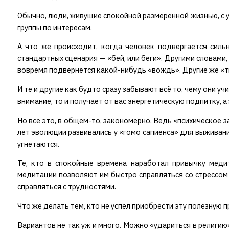
Обычно, люди, живущие спокойной размеренной жизнью, с 
группы по интересам.
А что же происходит, когда человек подвергается сильн
стандартных сценария — «бей, или беги». Другими словами
вовремя подвернётся какой-нибудь «вождь». Другие же «тихо
И те и другие как будто сразу забывают всё то, чему они у
внимание, то и получает от вас энергетическую подпитку, а з
Но всё это, в общем-то, закономерно. Ведь «психическое 
лет эволюции развивались у «гомо сапиенса» для выживани
угнетаются.
Те, кто в спокойные времена наработал привычку медит
медитации позволяют им быстро справляться со стрессом 
справляться с трудностями.
Что же делать тем, кто не успел приобрести эту полезную 
Вариантов не так уж и много. Можно «удариться в религию