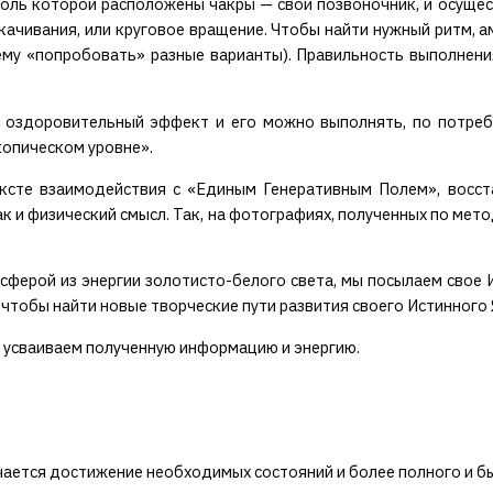
доль которой расположены чакры — свой позвоночник, и осущес
чивания, или круговое вращение. Чтобы найти нужный ритм, а
 ему «попробовать» разные варианты). Правильность выполнен
и оздоровительный эффект и его можно выполнять, по потребн
копическом уровне».
ксте взаимодействия с «Единым Генеративным Полем», восста
ак и физический смысл. Так, на фотографиях, полученных по мет
сферой из энергии золотисто-белого света, мы посылаем свое 
тобы найти новые творческие пути развития своего Истинного 
и усваиваем полученную информацию и энергию.
гчается достижение необходимых состояний и более полного и б