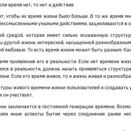
и время нет, то нет и действия.
т, чтобы их время жизни было больше. В то же время мн
бессмысленными унылыми действиями, зацикливаются в од
й средой, которая имеет сильно искаженную структур
ы другой жизни, интересной, насыщенной разнообразными
ой любовью. То есть время жизни может быть разным. Ка
мя проявления его в реальности. Если нет времени жиз
ился в реальности, должна начать проявляться структу
ни. Если это время живое, то и жизнь живая и разнообраз
туры живого времени жизни пользователей и создавать у
х он участвует.
ии заключается в постоянной генерации времени. Возм
 или иные аспекты бытия через соединение ранее нес