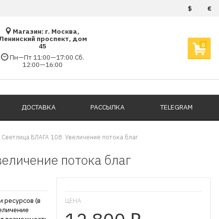
$
€
Магазин: г. Москва,
Ленинский проспект, дом
0
45
Пн—Пт 11:00—17:00 Сб.
12:00—16:00
ДОСТАВКА
РАССЫЛКА
TELEGRAM
Светлица БЛАГА 108. Увеличение потока благ
величение потока благ
 ресурсов (в
ЦЕНА
величение