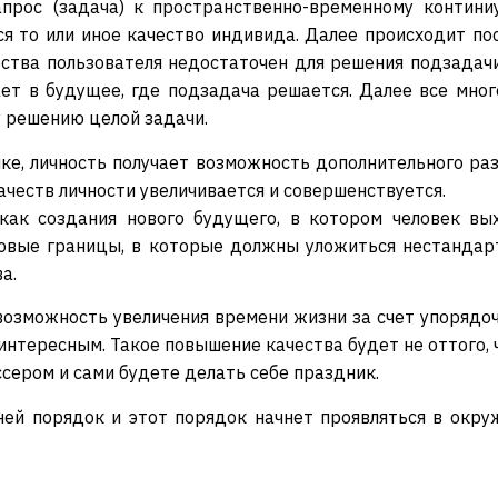
прос (задача) к пространственно-временному контини
я то или иное качество индивида. Далее происходит по
ества пользователя недостаточен для решения подзада
ает в будущее, где подзадача решается. Далее все мно
у решению целой задачи.
ке, личность получает возможность дополнительного ра
ачеств личности увеличивается и совершенствуется.
ак создания нового будущего, в котором человек вы
новые границы, в которые должны уложиться нестандар
а.
озможность увеличения времени жизни за счет упорядоч
интересным. Такое повышение качества будет не оттого, ч
сером и сами будете делать себе праздник.
ней порядок и этот порядок начнет проявляться в окр