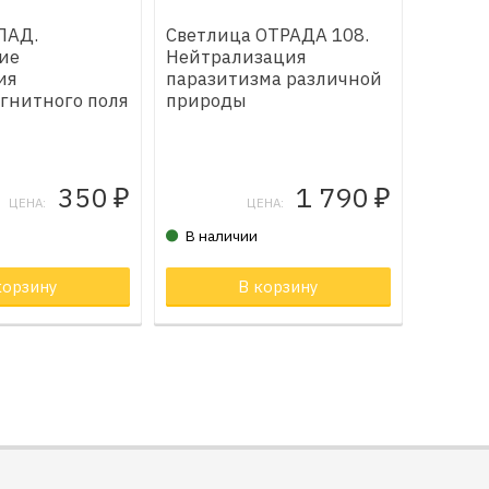
ЛАД.
Светлица ОТРАДА 108.
ие
Нейтрализация
ия
паразитизма различной
гнитного поля
природы
350
1 790
₽
₽
ЦЕНА:
ЦЕНА:
В наличии
орзине
корзину
Товар в корзине
В корзину
Товар