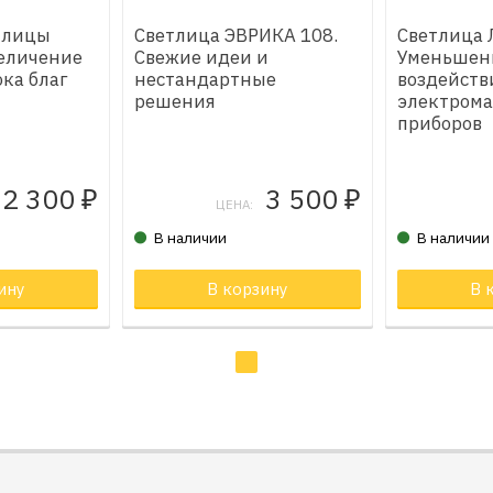
тлицы
Светлица ЭВРИКА 108.
Светлица 
величение
Свежие идеи и
Уменьшен
ка благ
нестандартные
воздейств
решения
электрома
приборов
2 300
3 500
₽
₽
ЦЕНА:
В наличии
В наличии
не
ину
Товар в корзине
В корзину
Товар в к
В 