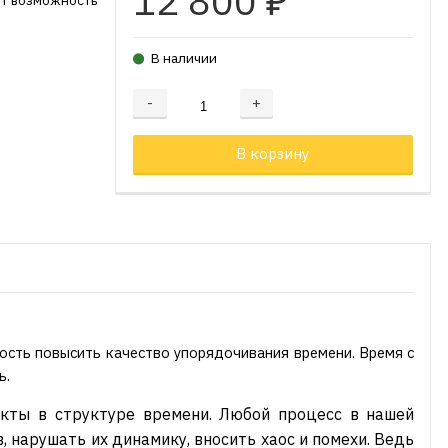
12 800
₽
ет возможность
.
В наличии
-
+
Добавляется...
Добавлен
В корзину
ость повысить качество упорядочивания времени. Время с
ь.
фекты в структуре времени. Любой процесс в нашей
 нарушать их динамику, вносить хаос и помехи. Ведь