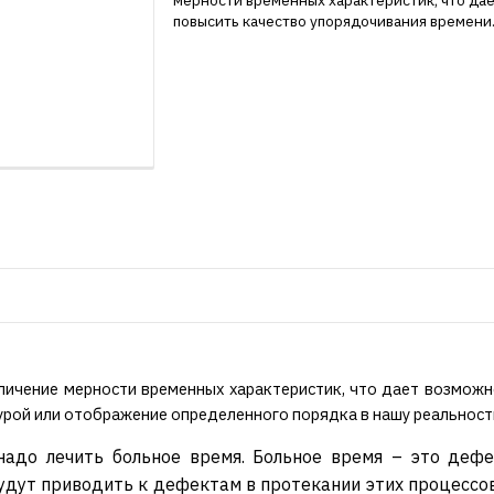
мерности временных характеристик, что да
повысить качество упорядочивания времени
личение мерности временных характеристик, что дает возможн
урой или отображение определенного порядка в нашу реальност
 надо лечить больное время. Больное время – это де
дут приводить к дефектам в протекании этих процессов,