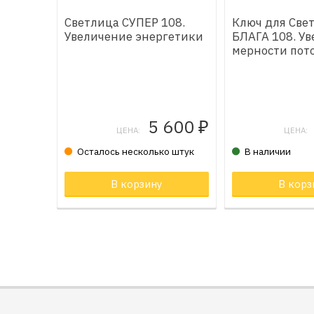
Светлица СУПЕР 108.
Ключ для Све
Увеличение энергетики
БЛАГА 108. У
мерности пото
5 600
₽
ЦЕНА:
ЦЕНА:
Осталось несколько штук
В наличии
В корзину
Товар в корзи
В корз