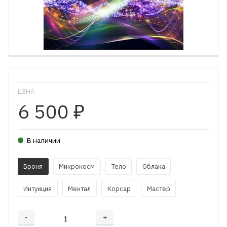
ЦЕНА
6 500
₽
В наличии
Броня
Микрокосм
Тело
Облака
Интуиция
Ментал
Корсар
Мастер
-
+
Добавляется...
Добавлен