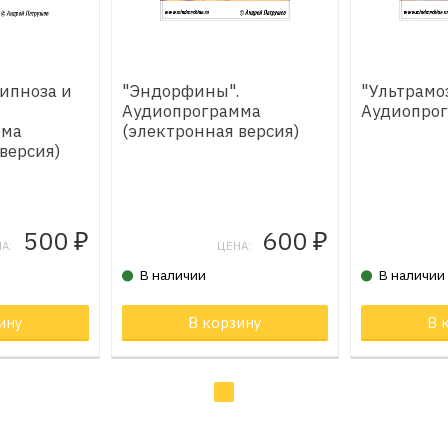
гипноза и
"Эндорфины".
"Ультрамоз
Аудиопрограмма
Аудиопро
мма
(электронная версия)
версия)
500
600
₽
₽
А:
ЦЕНА:
В наличии
В наличии
не
ину
Товар в корзине
В корзину
Товар в к
В 