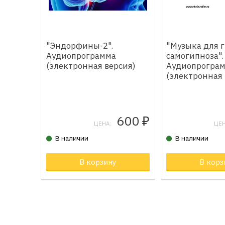
"Эндорфины-2".
"Музыка для 
Аудиопрограмма
самогипноза".
(электронная версия)
Аудиопрогра
(электронная 
600
₽
ЦЕНА:
ЦЕН
В наличии
В наличии
В корзину
Товар в корзи
В корз