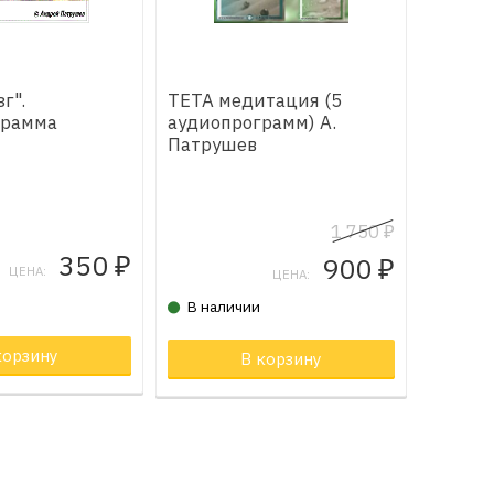
г".
ТЕТА медитация (5
грамма
аудиопрограмм) А.
Патрушев
1 750
₽
350
900
₽
₽
ЦЕНА:
ЦЕНА:
В наличии
орзине
корзину
В корзину