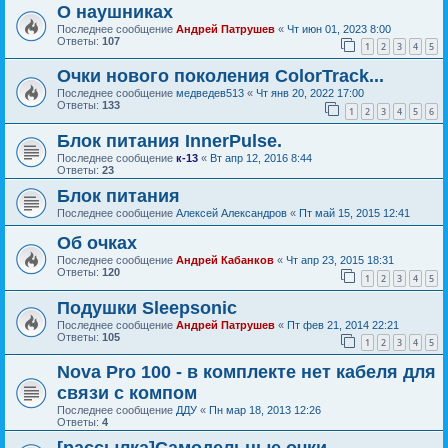
О наушниках
Последнее сообщение
Андрей Патрушев
«
Чт июн 01, 2023 8:00
Ответы:
107
1
2
3
4
5
Очки нового поколения ColorTrack...
Последнее сообщение
медведев513
«
Чт янв 20, 2022 17:00
Ответы:
133
1
2
3
4
5
6
Блок питания InnerPulse.
Последнее сообщение
к-13
«
Вт апр 12, 2016 8:44
Ответы:
23
Блок питания
Последнее сообщение
Алексей Александров
«
Пт май 15, 2015 12:41
Об очках
Последнее сообщение
Андрей Кабанков
«
Чт апр 23, 2015 18:31
Ответы:
120
1
2
3
4
5
Подушки Sleepsonic
Последнее сообщение
Андрей Патрушев
«
Пт фев 21, 2014 22:21
Ответы:
105
1
2
3
4
5
Nova Pro 100 - в комплекте нет кабеля для
связи с компом
Последнее сообщение
ДДУ
«
Пн мар 18, 2013 12:26
Ответы:
4