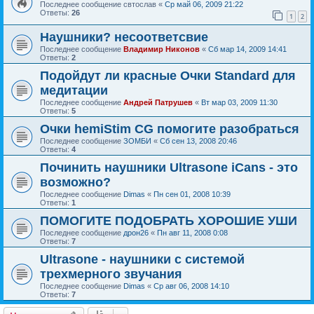
Последнее сообщение
свтослав
«
Ср май 06, 2009 21:22
Ответы:
26
1
2
Наушники? несоответсвие
Последнее сообщение
Владимир Никонов
«
Сб мар 14, 2009 14:41
Ответы:
2
Подойдут ли красные Очки Standard для
медитации
Последнее сообщение
Андрей Патрушев
«
Вт мар 03, 2009 11:30
Ответы:
5
Очки hemiStim CG помогите разобраться
Последнее сообщение
ЗОМБИ
«
Сб сен 13, 2008 20:46
Ответы:
4
Починить наушники Ultrasone iCans - это
возможно?
Последнее сообщение
Dimas
«
Пн сен 01, 2008 10:39
Ответы:
1
ПОМОГИТЕ ПОДОБРАТЬ ХОРОШИЕ УШИ
Последнее сообщение
дрон26
«
Пн авг 11, 2008 0:08
Ответы:
7
Ultrasone - наушники с системой
трехмерного звучания
Последнее сообщение
Dimas
«
Ср авг 06, 2008 14:10
Ответы:
7