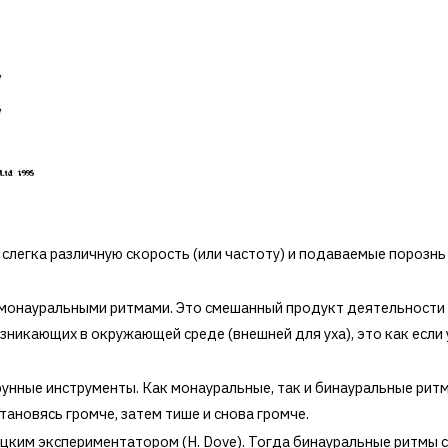
легка различную скорость (или частоту) и подаваемые порознь 
 с монауральными ритмами. Это смешанный продукт деятельности 
зникающих в окружающей среде (внешней для уха), это как есл
нные инструменты. Как монауральные, так и бинауральные рит
тановясь громче, затем тише и снова громче.
цким экспериментатором (H. Dove). Тогда бинауральные ритмы 