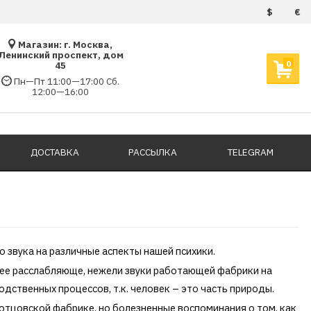
$
€
Магазин: г. Москва,
Ленинский проспект, дом
0
45
Пн—Пт 11:00—17:00 Сб.
12:00—16:00
ДОСТАВКА
РАССЫЛКА
TELEGRAM
 звука на различные аспекты нашей психики.
более расслабляюще, нежели звуки работающей фабрики на
дственных процессов, т.к. человек – это часть природы.
отцовской фабрике, но болезненные воспоминания о том, как