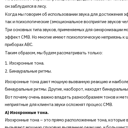
он заблудился в лесу.
Когда мы говорим об использовании звука для достижения эф
так и психологические (эмоциональное восприятие звуков че
Три основных типа звуков, применяемых для синхронизации м
эффект СМВ. Но многие имеют психологическую неприязнь к ще
приборах АВС.
Таким образом, мы будем рассматривать только:
Изохронные тона.
Бинауральные ритмы.
Изохронные тона дают мощную вызванную реакцию и наиболе
бинауральные ритмы. Другие, наоборот, находят бинауральн
Вот почему очень важно владеть разнообразием тонов и мет
неприятные для клиента звуки осложнят процесс СМВ.
A
) Изохронные тона.
Изохронные тона – это прямо расположенные тона, которые в
вызывают мощную слуховую вызванную реакцию, и большинств