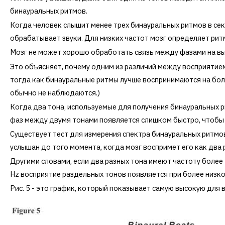
бинауральных ритмов.
Когда человек слышит менее трех бинауральных ритмов в сек
обрабатывает звуки. Для низких частот мозг определяет ритм
Мозг не может хорошо обработать связь между фазами на вы
Это объясняет, почему одним из различий между восприятие
тогда как бинауральные ритмы лучше воспринимаются на боле
обычно не наблюдаются.)
Когда два тона, используемые для получения бинауральных р
фаз между двумя тонами появляется слишком быстро, чтобы 
Существует тест для измерения спектра бинауральных ритмов
услышан до того момента, когда мозг воспримет его как два р
Другими словами, если два разных тона имеют частоту более 
Hz восприятие раздельных тонов появляется при более низко
Рис. 5 - это график, который показывает самую высокую для 