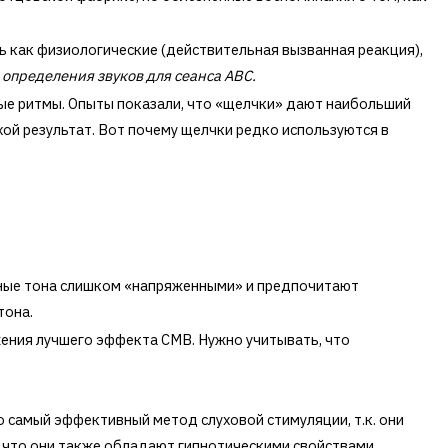
ь как физиологические (действительная вызванная реакция),
определения звуков для сеанса АВС.
ные ритмы. Опыты показали, что «щелчки» дают наибольший
хой результат. Вот почему щелчки редко используются в
нные тона слишком «напряженными» и предпочитают
тона.
ения лучшего эффекта СМВ. Нужно учитывать, что
 самый эффективный метод слуховой стимуляции, т.к. они
 что они также обладают гипнотическими свойствами.