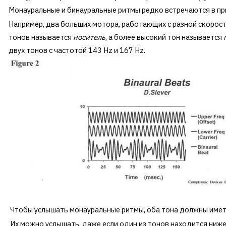
Монауральные и бинауральные ритмы редко встречаются в при
Например, два больших мотора, работающих с разной скорост
тонов называется
носитель
, а более высокий тон называется
двух тонов с частотой 143 Hz и 167 Hz.
Чтобы услышать монауральные ритмы, оба тона должны иметь
Их можно услышать, даже если один из тонов находится ниж