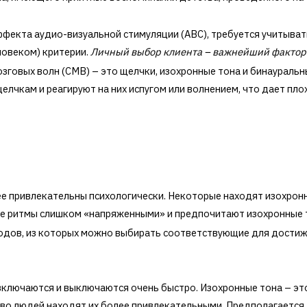
фекта аудио-визуальной стимуляции (АВС), требуется учитыват
ловеком) критерии.
Личный выбор клиента – важнейший фактор 
озговых волн (СМВ) – это щелчки, изохронные тона и бинаураль
лчкам и реагируют на них испугом или волнением, что дает пло
е привлекательны психологически. Некоторые находят изохро
ые ритмы слишком «напряженными» и предпочитают изохронные 
одов, из которых можно выбирать соответствующие для достиж
ключаются и выключаются очень быстро. Изохронные тона – это
о людей находят их более привлекательными. Предполагается,