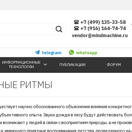
+7 (499) 135-33-58
+7 (916) 164-74-74
vendor@mindmachine.ru
telegram
whatsapp
ИНФОРМАЦИОННЫЕ
ПУБЛИКАЦИИ
ФОРУМ
ТЕХНОЛОГИИ
ЬНЫЕ РИТМЫ
ществует научно обоснованного объяснения влияния конкретного
з субъективного опыта. Звуки дождя в лесу будут действовать 
 возникают у людей в связи с восприятием природы, а не произво
ка, имеющего приятные воспоминания детства, проведенного на 