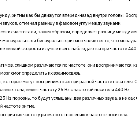
унду, ритмы как бы движутся вперед-назад внутри головы. Восп
 звуков, отмечая разницу в фазовом углу между звуками.
соких частотах и, таким образом, определяет разницу между ам
м монауральных и бинауральных ритмов является то, что монаур
е низкой скорости и лучше всего наблюдаются при частоте 440 
итмов, слишком различаются по частоте, они воспринимаются, ка
мозг смог определить их взаимосвязь.
, которые могут восприниматься при разной частоте носителя. 
азных тона, имеет частоту 25 Hz с частотой носителя 440 Hz.
25 Hz порознь, то будут услышаны два различных звука, а не ка
й частоте ритма.
восприятия частоту ритма по отношению к частоте носителя.