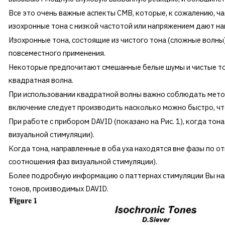
Все это очень важные аспекты СМВ, которые, к сожалению, ч
изохронные тона с низкой частотой или напряжением дают н
Изохронные тона, состоящие из чистого тона (сложные волны
повсеместного применения.
Некоторые предпочитают смешанные белые шумы и чистые тон
квадратная волна.
При использовании квадратной волны важно соблюдать метод
включение следует производить насколько можно быстро, чт
При работе с прибором DAVID (показано на Рис. 1), когда тон
визуальной стимуляции).
Когда тона, направленные в оба уха находятся вне фазы по о
соотношения фаз визуальной стимуляции).
Более подробную информацию о паттернах стимуляции Вы най
тонов, производимых DAVID.