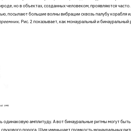
роде, но в объектах, созданных человеком, проявляются часто.
ью, посылают большие волны вибрации сквозь палубу корабля ил
преемник.
Рис. 2 показывает, как монауральный и бинауральный
 одинаковую амплитуду. А вот бинауральные ритмы могут быть 
е слухового порога. Шум уменьшает громкость монауральных рит