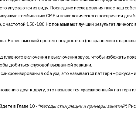
асто упускаются из виду. Последние исследования плюс наш соб
аилучшую комбинацию СМВ и психологического восприятия для 
), с частотой 150-180 Hz показывают лучший результат личного
а. Более высокий процент подростков (по сравнению с взрослы
 плавного включения и выключения звука, чтобы избежать поя
обы добиться слуховой вызванной реакции.
а синхронизированы в оба уха, это называется паттерн «фокуса»
тношению друг к другу, это называется «расширенный» паттерн и
дете в Главе 10 -
"Методы стимуляции и примеры занятий
".
Рис