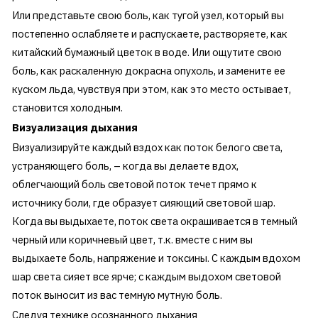
Или представьте свою боль, как тугой узел, который вы
постепенно ослабляете и распускаете, растворяете, как
китайский бумажный цветок в воде. Или ощутите свою
боль, как раскаленную докрасна опухоль, и замените ее
куском льда, чувствуя при этом, как это место остывает,
становится холодным.
Визуализация дыхания
Визуализируйте каждый вздох как поток белого света,
устраняющего боль, – когда вы делаете вдох,
облегчающий боль световой поток течет прямо к
источнику боли, где образует сияющий световой шар.
Когда вы выдыхаете, поток света окрашивается в темный
черный или коричневый цвет, т.к. вместе с ним вы
выдыхаете боль, напряжение и токсины. С каждым вдохом
шар света сияет все ярче; с каждым выдохом световой
поток выносит из вас темную мутную боль.
Следуя технике осознанного дыхания