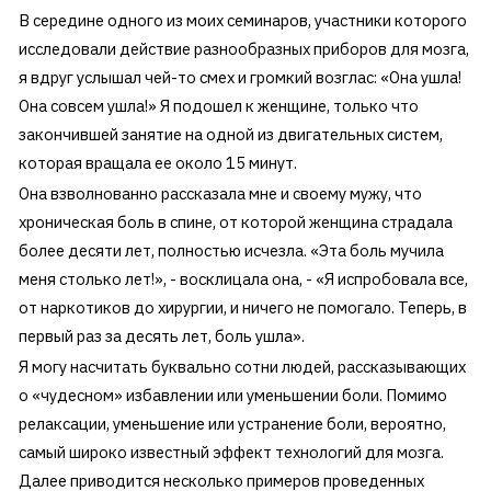
В середине одного из моих семинаров, участники которого
исследовали действие разнообразных приборов для мозга,
я вдруг услышал чей-то смех и громкий возглас: «Она ушла!
Она совсем ушла!» Я подошел к женщине, только что
закончившей занятие на одной из двигательных систем,
которая вращала ее около 15 минут.
Она взволнованно рассказала мне и своему мужу, что
хроническая боль в спине, от которой женщина страдала
более десяти лет, полностью исчезла. «Эта боль мучила
меня столько лет!», - восклицала она, - «Я испробовала все,
от наркотиков до хирургии, и ничего не помогало. Теперь, в
первый раз за десять лет, боль ушла».
Я могу насчитать буквально сотни людей, рассказывающих
о «чудесном» избавлении или уменьшении боли. Помимо
релаксации, уменьшение или устранение боли, вероятно,
самый широко известный эффект технологий для мозга.
Далее приводится несколько примеров проведенных