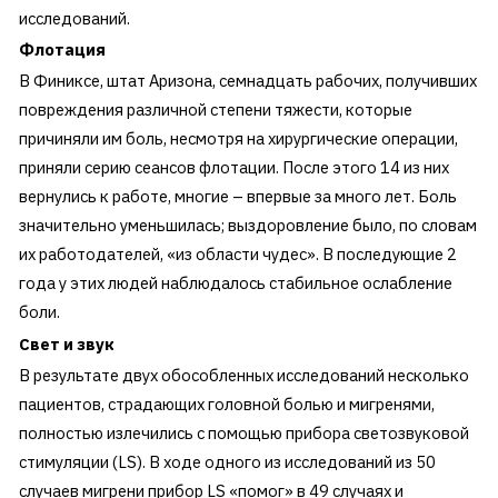
исследований.
Флотация
В Финиксе, штат Аризона, семнадцать рабочих, получивших
повреждения различной степени тяжести, которые
причиняли им боль, несмотря на хирургические операции,
приняли серию сеансов флотации. После этого 14 из них
вернулись к работе, многие – впервые за много лет. Боль
значительно уменьшилась; выздоровление было, по словам
их работодателей, «из области чудес». В последующие 2
года у этих людей наблюдалось стабильное ослабление
боли.
Свет и звук
В результате двух обособленных исследований несколько
пациентов, страдающих головной болью и мигренями,
полностью излечились с помощью прибора светозвуковой
стимуляции (LS). В ходе одного из исследований из 50
случаев мигрени прибор LS «помог» в 49 случаях и