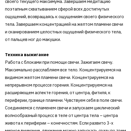
своего текущего максимума. Завершаем медитацию
поэтапным схватыванием сферой всех достигнутых
ощущений, возвращаясь к ощущениям своего физического
тела. Завершаем концентрацией на желтом пламени свечи
и сканированием целостных ощущений физического тела,
от пальцев ног до макушки.
Техника выжигание
Работа с блоками при помощи свечи. Зажигаем свечу.
Максимально расслабляем все тело. Концентрируемся на
видимом желтом пламени свечи. Концентрируемся на
непрерывном процессе горения. Концентрируемся на
расширяющем аспекте горения, от центра, фитиля, к
периферии, границе пламени. Чувствуем себя в поле свечи.
Соединяемся с пламенем свечи и запускаем циклический
волнообразный процесс в теле от центра тела – центра
живота к периферии – конечностям. Если развито 3-х
мерное внимание, движение можно запускать сразу по трем