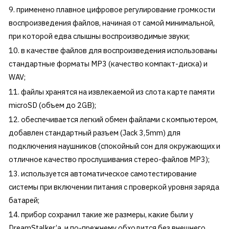
применено плавное цифровое регулирование громкости
воспроизведения файлов, начиная от самой минимальной,
при которой едва слышны воспроизводимые звуки;
в качестве файлов для воспроизведения использованы
стандартные форматы MP3 (качество компакт-диска) и
WAV;
файлы хранятся на извлекаемой из слота карте памяти
microSD (объем до 2GB);
обеспечивается легкий обмен файлами с компьютером,
добавлен стандартный разъем (Jack 3,5mm) для
подключения наушников (спокойный сон для окружающих и
отличное качество прослушивания стерео-файлов MP3);
используется автоматическое самотестирование
системы при включении питания с проверкой уровня заряда
батарей;
прибор сохранил такие же размеры, какие были у
DreamStalker’a, и по-прежнему обходится без внешнего