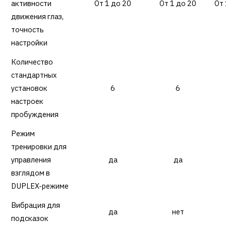
активности
От 1 до 20
От 1 до 20
От 
движения глаз,
точность
настройки
Количество
стандартных
установок
6
6
настроек
пробуждения
Режим
тренировки для
управления
да
да
взглядом в
DUPLEX-режиме
Вибрация для
да
нет
подсказок