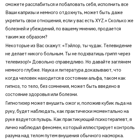
сможете расслабиться и побаловать себя, исполнить все
Ваши капризы и немного отдохнуть, может быть даже
укрепить свои отношения, если у вас есть XYZ.» Сколько же
болезней и убеждений, по вашему мнению, продается
таким же образом?
Некоторые из Вас скажут: «Тэйлор, ты чудак. Телевидение
не делает никого больным. Ты не подхватишь грипп через
телевизор!» Довольно справедливо. Но давайте заглянем
немного глубже. Наука и литература доказывают, что
когда человек находится в состоянии альфа, таком как
гипноз, то тело, без сомнения, может быть введено в
состояние здоровья или болезни.
Гипнотизер может внушить ожог и, положив кубик льда на
руку, будет наблюдать, как практически моментально на
руке вздуется пузырь. Как практикующий психотерапевт, я
лично наблюдал феномен, который иллюстрирует контроль
разума над телом путем внушения обычного насморка.