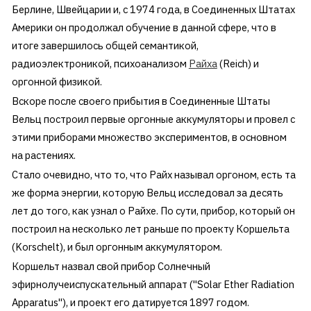
Берлине, Швейцарии и, с 1974 года, в Соединенных Штатах
Америки он продолжал обучение в данной сфере, что в
итоге завершилось общей семантикой,
радиоэлектроникой, психоанализом
Райха
(Reich) и
оргонной физикой.
Вскоре после своего прибытия в Соединенные Штаты
Вельц построил первые оргонные аккумуляторы и провел с
этими приборами множество экспериментов, в основном
на растениях.
Стало очевидно, что то, что Райх называл оргоном, есть та
же форма энергии, которую Вельц исследовал за десять
лет до того, как узнал о Райхе. По сути, прибор, который он
построил на несколько лет раньше по проекту Коршельта
(Korschelt), и был оргонным аккумулятором.
Коршельт назвал свой прибор Солнечный
эфирнолучеиспускательный аппарат ("Solar Ether Radiation
Apparatus"), и проект его датируется 1897 годом.