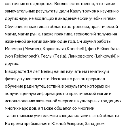
состояние его здоровья. Вполне естественно, что такие
замечательные результаты дали Карлу толчок к изучению
других наук, не входящих в академический учебный план.
Обучение и практика в области астрологии, практической
магии, магии рун, а также практика технологий получения
жизненной энергии заняли один год. Он изучил работы
Месмера (Mesmer), Коршельта (Korschelt), фон Рейхенбаха
(von Reichenbach), Теслы (Tesla), Ланковского (Lahkowski) и
других.
В возрасте 19 лет Вельц начал изучать математику и
физику в университете. Несколько раз он прерывал
обучение ради путешествий, в результате которых он
получил ценную информацию по практической магии и
использованию жизненной энергии в культурных традициях
многих народов, а также общался со многими
талантливыми учителями и специалистами в этой области.
Во время пребывания в Южной Америке, Западном