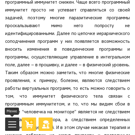
программный иммунитет снижен. Чаще всего программный
иммунитет просто не успевает справляться со своей
задачей, поэтому многие паразитические программы
проскальзывают мимо него попросту не
идентифицированными. Далее по цепочке иерархического
соподчинения программ у них появляется возможность
вносить изменения в поведенческие программы и
программы, осуществляющие управление в интегральном
поле, далее – в прошивку, и далее – в физический уровень.
Таким образом можно заметить, что многие физические
проявления, к примеру, болезни, являются следствием
работы виртуальных программ, то есть можно говорить о
том, что иммунитет физического тела связан с
программным иммунитетом, и то, что мы видим сбои в
Меню
работе “человечка на мониторе” является не следствием
неисправности монитора, а следствием определенных
0
программных действий. И в этом случае никакая терапия и