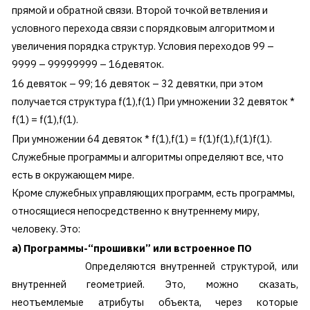
прямой и обратной связи. Второй точкой ветвления и
условного перехода связи с порядковым алгоритмом и
увеличения порядка структур. Условия переходов 99 –
9999 – 99999999 – 16девяток.
16 девяток – 99; 16 девяток – 32 девятки, при этом
получается структура f(1),f(1) При умножении 32 девяток *
f(1) = f(1),f(1).
При умножении 64 девяток * f(1),f(1) = f(1)f(1),f(1)f(1).
Служебные программы и алгоритмы определяют все, что
есть в окружающем мире.
Кроме служебных управляющих программ, есть программы,
относящиеся непосредственно к внутреннему миру,
человеку. Это:
а) Программы-“прошивки” или встроенное ПО
Определяются внутренней структурой, или
внутренней геометрией. Это, можно сказать,
неотъемлемые атрибуты объекта, через которые