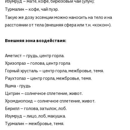
Изумруд – мате, кофе, бирюзовый чай (улун);
Турмалин – кофе, чай пуэр.
Такую же дозу эссенции можно наносить на тело и на
расстоянии от тела (внешняя сфера или т.н. «кокон»).
Внешняя зона воздействия:
Аметист – грудь, центр горла.
Хризопраз – голова, центр горла
Горный хрусталь – центр горла, межбровье, темя.
Раухтопаз – центр горла, межбровье, темя.
Яшма - грудь
Цитрин – солнечное сплетение, живот.
Хромдиопсид – солнечное сплетение, живот.
Берилл – голова, затылок, лоб.
Изумруд – лицо, лоб, макушка.
Турмалин – межбровье, темя.