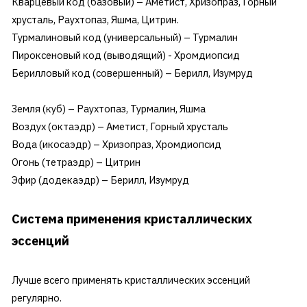
Кварцевый код (базовый) – Аметист, Хризопраз, Горный
хрусталь, Раухтопаз, Яшма, Цитрин.
Турмалиновый код (универсальный) – Турмалин
Пироксеновый код (выводящий) - Хромдиопсид
Берилловый код (совершенный) – Берилл, Изумруд
Земля (куб) – Раухтопаз, Турмалин, Яшма
Воздух (октаэдр) – Аметист, Горный хрусталь
Вода (икосаэдр) – Хризопраз, Хромдиопсид
Огонь (тетраэдр) – Цитрин
Эфир (додекаэдр) – Берилл, Изумруд
Система применения кристаллических
эссенций
Лучше всего применять кристаллических эссенций
регулярно.