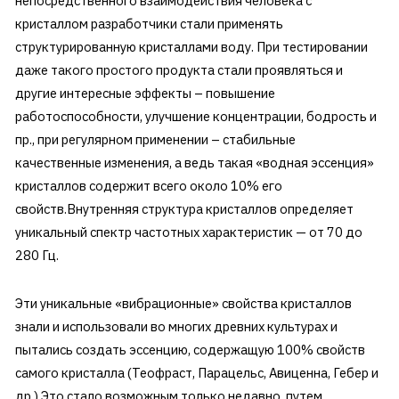
непосредственного взаимодействия человека с
кристаллом разработчики стали применять
структурированную кристаллами воду. При тестировании
даже такого простого продукта стали проявляться и
другие интересные эффекты – повышение
работоспособности, улучшение концентрации, бодрость и
пр., при регулярном применении – стабильные
качественные изменения, а ведь такая «водная эссенция»
кристаллов содержит всего около 10% его
свойств.Внутренняя структура кристаллов определяет
уникальный спектр частотных характеристик — от 70 до
280 Гц.
Эти уникальные «вибрационные» свойства кристаллов
знали и использовали во многих древних культурах и
пытались создать эссенцию, содержащую 100% свойств
самого кристалла (Теофраст, Парацельс, Авиценна, Гебер и
др.) Это стало возможным только недавно, путем