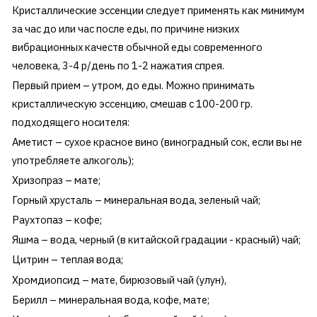
Кристаллические эссенции следует применять как минимум
за час до или час после еды, по причине низких
вибрационных качеств обычной еды современного
человека, 3-4 р/день по 1-2 нажатия спрея.
Первый прием – утром, до еды. Можно принимать
кристаллическую эссенцию, смешав с 100-200 гр.
подходящего носителя:
Аметист – сухое красное вино (виноградный сок, если вы не
употребляете алкоголь);
Хризопраз – мате;
Горный хрусталь – минеральная вода, зеленый чай;
Раухтопаз – кофе;
Яшма – вода, черный (в китайской градации - красный) чай;
Цитрин – теплая вода;
Хромдиопсид – мате, бирюзовый чай (улун),
Берилл – минеральная вода, кофе, мате;