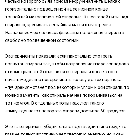
частью которого была тонкая некрученая нить шелка с
горизонтально подвешенной на ее нижнем конце
тончайшей металлической спиралью. К шелковой нити, над
спиралью, крепилась легчайшая магнитная стрелка.
Назначением ее являлась фиксация положения спирали в
свободно подвешенном состоянии.
Эксперименты показали: если пристально смотреть
вовнутрь спирали так, чтобы направление взора совпадало
с геометрической осью витков спирали, и после этого
начать медленно поворачивать голову до тех пор, пока
«луч зрения» станет под некоторым углом к оси спирали, то
можно заметить, как спираль начнет поворачиваться на
тот же угол. В отдельных попытках угол такого
«вынужденного» поворота спирали достигал 60 градусов.
Этот эксперимент убедительно подтвердил гипотезу, что
глаз не только воспринимает световую энергию, но и сам