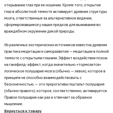
открывание глаз при ее ношении. Кроме того, открытие
глаз в абсолютной темноте активирует древние структуры
мозга, ответственные за альтернативное видение,
сформировавшиеся у наших предков для выживания во
враждебном окружении дикой природы.
Из различных эзотерических источников известна древняя
практика медитации и саморазвития — медитации в полной
темноте с открытыми глазами. Эффект воздействия похож
на ганзфелд-эффект, когда значительно «тормозится»
логическое полушарие мозга (обычно — левое), которое в
принципе не способно взаимодействовать с
бесконечностью, — это прерогатива гештальт полушария
(обычно правого), которое, соответственно, активируется.
Правое полушарие как раз и отвечает за образное
мышление.
Вернуться к товару