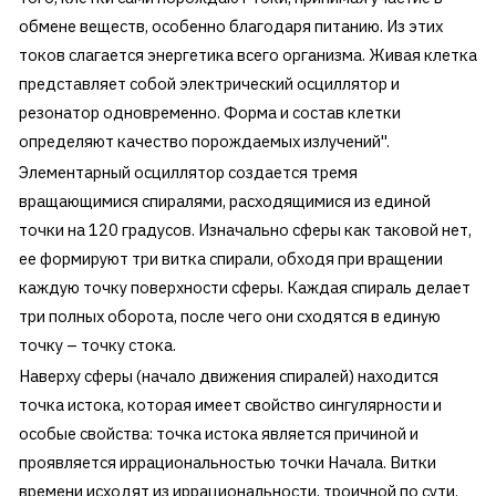
обмене веществ, особенно благодаря питанию. Из этих
токов слагается энергетика всего организма. Живая клетка
представляет собой электрический осциллятор и
резонатор одновременно. Форма и состав клетки
определяют качество порождаемых излучений".
Элементарный осциллятор создается тремя
вращающимися спиралями, расходящимися из единой
точки на 120 градусов. Изначально сферы как таковой нет,
ее формируют три витка спирали, обходя при вращении
каждую точку поверхности сферы. Каждая спираль делает
три полных оборота, после чего они сходятся в единую
точку – точку стока.
Наверху сферы (начало движения спиралей) находится
точка истока, которая имеет свойство сингулярности и
особые свойства: точка истока является причиной и
проявляется иррациональностью точки Начала. Витки
времени исходят из иррациональности, троичной по сути.