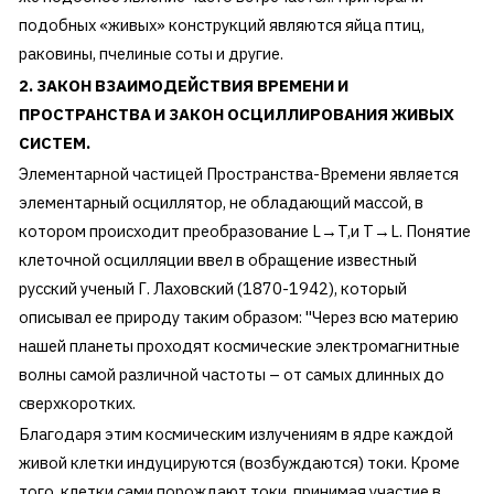
подобных «живых» конструкций являются яйца птиц,
раковины, пчелиные соты и другие.
2. ЗАКОН ВЗАИМОДЕЙСТВИЯ ВРЕМЕНИ И
ПРОСТРАНСТВА И ЗАКОН ОСЦИЛЛИРОВАНИЯ ЖИВЫХ
СИСТЕМ.
Элементарной частицей Пространства-Времени является
элементарный осциллятор, не обладающий массой, в
котором происходит преобразование L→T,и T→L. Понятие
клеточной осцилляции ввел в обращение известный
русский ученый Г. Лаховский (1870-1942), который
описывал ее природу таким образом: "Через всю материю
нашей планеты проходят космические электромагнитные
волны самой различной частоты – от самых длинных до
сверхкоротких.
Благодаря этим космическим излучениям в ядре каждой
живой клетки индуцируются (возбуждаются) токи. Кроме
того, клетки сами порождают токи, принимая участие в