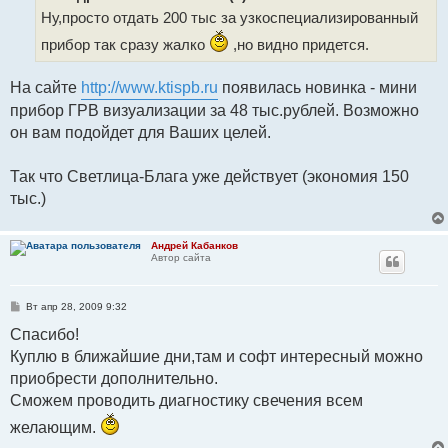
е
Ну,просто отдать 200 тыс за узкоспециализированный
н
и
е
прибор так сразу жалко
,но видно придется.
На сайте
http://www.ktispb.ru
появилась новинка - мини
прибор ГРВ визуализации за 48 тыс.рублей. Возможно
он вам подойдет для Ваших целей.
Так что Светлица-Блага уже действует (экономия 150
тыс.)
Андрей Кабанков
Автор сайта
С
Вт апр 28, 2009 9:32
о
о
Спасибо!
б
Куплю в ближайшие дни,там и софт интересный можно
щ
е
приобрести дополнительно.
н
и
Сможем проводить диагностику свечения всем
е
желающим.