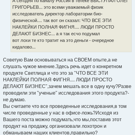
А сегодня по каналу Россия в телеке ВЫСТУПАЛ ОЛЕГ
н
и
ГРИГОРЬЕВ... это всеми уважаемый физик
е
исследователь директор лаборатории био-
физической.... так вот он сказал: ЧТО ВСЕ ЭТИ
НАКЛЕЙКИ ПОЛНАЯ ФИГНЯ.... ЛЮДИ ПРОСТО
ДЕЛАЮТ БИЗНЕС... а я так есчо подумал
вот лохи те кто тратит на это деньги - очередное
кидалово...
Советую Вам основываться на СВОЕМ опыте,а не
слушать чужое мнение.Здесь речь идет о конкретном
продукте Светлица и что это за "ЧТО ВСЕ ЭТИ
НАКЛЕЙКИ ПОЛНАЯ ФИГНЯ.... ЛЮДИ ПРОСТО
ДЕЛАЮТ БИЗНЕС",зачем мешать все в одну кучу?Разве
проводили эти "ученые" исследования этого продукта?-
не думаю.
Вы считаете что все проведенные исследования,в том
числе проведенные у нас в офисе-ложь?Исходя из
Вашего поста можно подумать,что мы,поставив этот
продукт на продажу, организовали лохотрон и
обманываем наших клиентов,правильно?