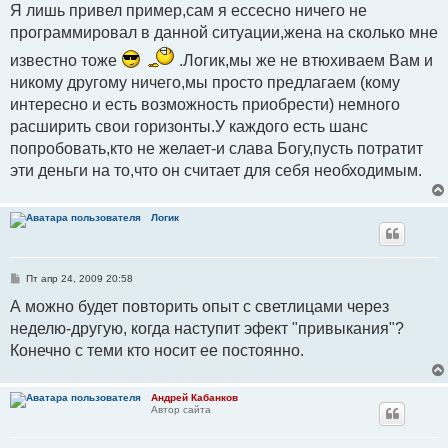
Я лишь привел пример,сам я ессесно ничего не
щ
е
программировал в данной ситуации,жена на сколько мне
н
и
е
известно тоже
.Логик,мы же не втюхиваем Вам и
никому другому ничего,мы просто предлагаем (кому
интересно и есть возможность приобрести) немного
расширить свои горизонты.У каждого есть шанс
попробовать,кто не желает-и слава Богу,пусть потратит
эти деньги на то,что он считает для себя необходимым.
Логик
С
Пт апр 24, 2009 20:58
о
о
А можно будет повторить опыт с светлицами через
б
неделю-другую, когда наступит эфект "привыкания"?
щ
е
Конечно с теми кто носит ее постоянно.
н
и
е
Андрей Кабанков
Автор сайта