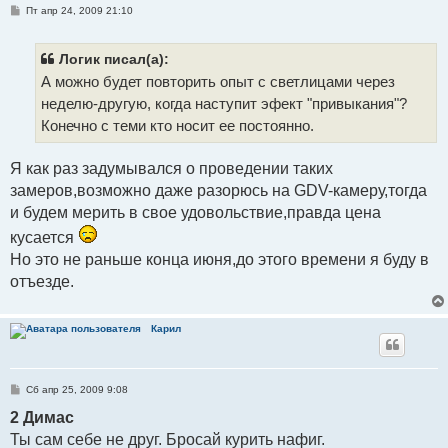
С
Пт апр 24, 2009 21:10
о
о
б
щ
Логик писал(а):
е
А можно будет повторить опыт с светлицами через
н
и
неделю-другую, когда наступит эфект "привыкания"?
е
Конечно с теми кто носит ее постоянно.
Я как раз задумывался о проведении таких
замеров,возможно даже разорюсь на GDV-камеру,тогда
и будем мерить в свое удовольствие,правда цена
кусается
Но это не раньше конца июня,до этого времени я буду в
отъезде.
Карил
С
Сб апр 25, 2009 9:08
о
о
2 Димас
б
Ты сам себе не друг. Бросай курить нафиг.
щ