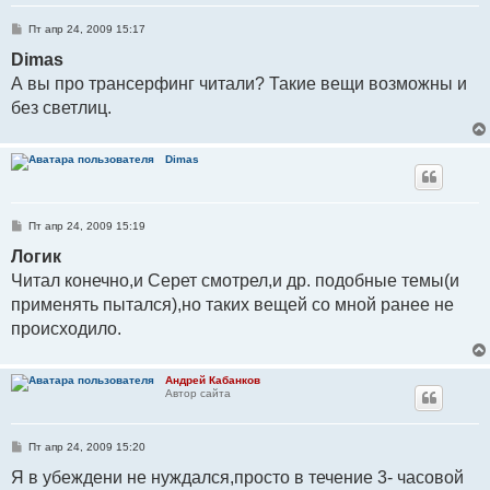
С
Пт апр 24, 2009 15:17
о
о
Dimas
б
А вы про трансерфинг читали? Такие вещи возможны и
щ
е
без светлиц.
н
и
е
Dimas
С
Пт апр 24, 2009 15:19
о
о
Логик
б
Читал конечно,и Серет смотрел,и др. подобные темы(и
щ
е
применять пытался),но таких вещей со мной ранее не
н
и
происходило.
е
Андрей Кабанков
Автор сайта
С
Пт апр 24, 2009 15:20
о
о
Я в убеждени не нуждался,просто в течение 3- часовой
б