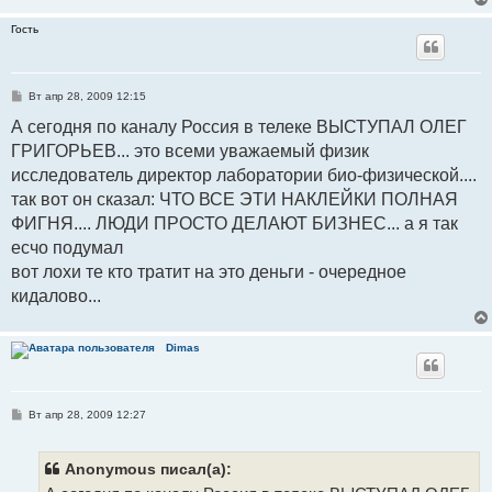
Гость
С
Вт апр 28, 2009 12:15
о
о
А сегодня по каналу Россия в телеке ВЫСТУПАЛ ОЛЕГ
б
ГРИГОРЬЕВ... это всеми уважаемый физик
щ
е
исследователь директор лаборатории био-физической....
н
и
так вот он сказал: ЧТО ВСЕ ЭТИ НАКЛЕЙКИ ПОЛНАЯ
е
ФИГНЯ.... ЛЮДИ ПРОСТО ДЕЛАЮТ БИЗНЕС... а я так
есчо подумал
вот лохи те кто тратит на это деньги - очередное
кидалово...
Dimas
С
Вт апр 28, 2009 12:27
о
о
б
щ
Anonymous писал(а):
е