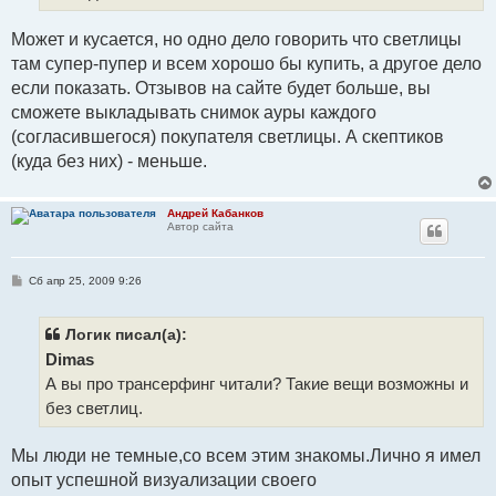
Может и кусается, но одно дело говорить что светлицы
там супер-пупер и всем хорошо бы купить, а другое дело
если показать. Отзывов на сайте будет больше, вы
сможете выкладывать снимок ауры каждого
(согласившегося) покупателя светлицы. А скептиков
(куда без них) - меньше.
Андрей Кабанков
Автор сайта
С
Сб апр 25, 2009 9:26
о
о
б
щ
Логик писал(а):
е
Dimas
н
и
А вы про трансерфинг читали? Такие вещи возможны и
е
без светлиц.
Мы люди не темные,со всем этим знакомы.Лично я имел
опыт успешной визуализации своего