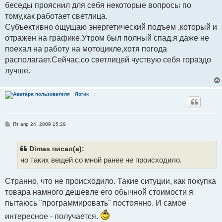
беседы прояснил для себя некоторые вопросы по
щ
е
тому,как работает светлица.
н
и
Субъективно ощущаю энергетический подъем ,который и
е
отражен на графике.Утром был полный спад,я даже не
поехал на работу на мотоцикле,хотя погода
располагает.Сейчас,со светлицей чуствую себя гораздо
лучше.
Логик
С
Пт апр 24, 2009 15:29
о
о
б
щ
Dimas писал(а):
е
но таких вещей со мной ранее не происходило.
н
и
е
Странно, что не происходило. Такие ситуции, как покупка
товара намного дешевле его обычной стоимости я
пытаюсь "программировать" постоянно. И самое
интересное - получается.