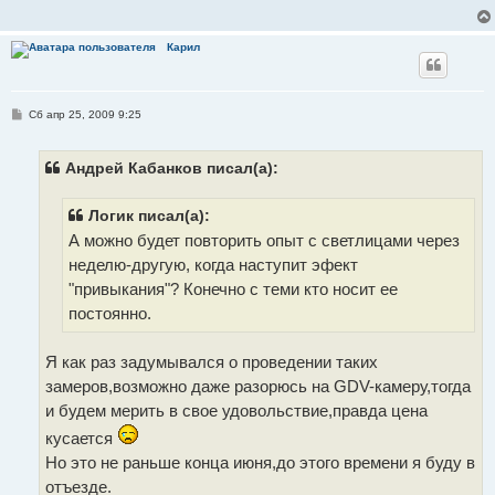
е
н
и
е
Карил
С
Сб апр 25, 2009 9:25
о
о
б
щ
Андрей Кабанков писал(а):
е
н
и
Логик писал(а):
е
А можно будет повторить опыт с светлицами через
неделю-другую, когда наступит эфект
"привыкания"? Конечно с теми кто носит ее
постоянно.
Я как раз задумывался о проведении таких
замеров,возможно даже разорюсь на GDV-камеру,тогда
и будем мерить в свое удовольствие,правда цена
кусается
Но это не раньше конца июня,до этого времени я буду в
отъезде.