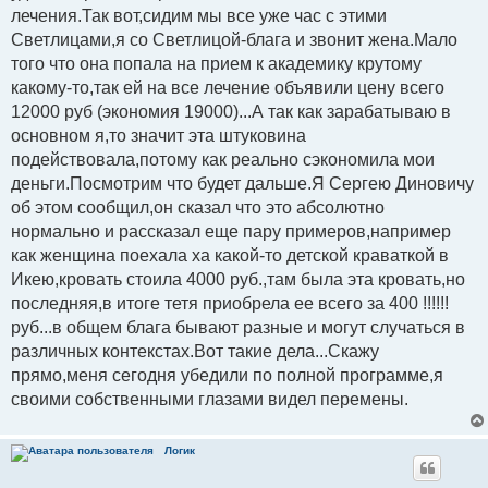
лечения.Так вот,сидим мы все уже час с этими
Светлицами,я со Светлицой-блага и звонит жена.Мало
того что она попала на прием к академику крутому
какому-то,так ей на все лечение объявили цену всего
12000 руб (экономия 19000)...А так как зарабатываю в
основном я,то значит эта штуковина
подействовала,потому как реально сэкономила мои
деньги.Посмотрим что будет дальше.Я Сергею Диновичу
об этом сообщил,он сказал что это абсолютно
нормально и рассказал еще пару примеров,например
как женщина поехала ха какой-то детской краваткой в
Икею,кровать стоила 4000 руб.,там была эта кровать,но
последняя,в итоге тетя приобрела ее всего за 400 !!!!!!
руб...в общем блага бывают разные и могут случаться в
различных контекстах.Вот такие дела...Скажу
прямо,меня сегодня убедили по полной программе,я
своими собственными глазами видел перемены.
Логик