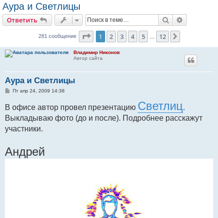
Аура и Светлицы
Поиск
Расширен
Ответить
Страница
1
из
12
1
2
3
4
5
12
След.
281 сообщение
…
Владимир Никонов
Автор сайта
Аура и Светлицы
С
Пт апр 24, 2009 14:38
о
о
Светлиц
В офисе автор провел презентацию
.
б
щ
Выкладываю фото (до и после). Подробнее расскажут
е
н
участники.
и
е
Андрей