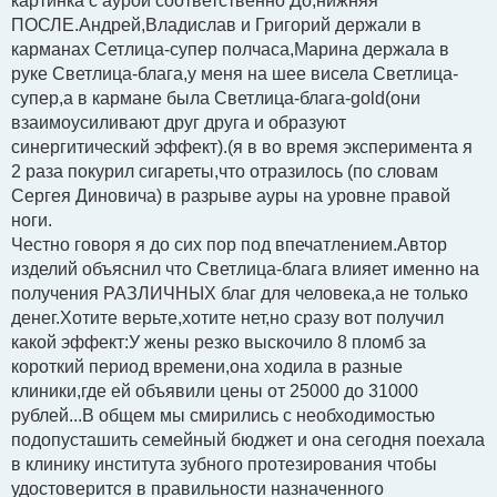
картинка с аурой соответственно До,нижняя
е
ПОСЛЕ.Андрей,Владислав и Григорий держали в
карманах Сетлица-супер полчаса,Марина держала в
руке Светлица-блага,у меня на шее висела Светлица-
супер,а в кармане была Светлица-блага-gold(они
взаимоусиливают друг друга и образуют
синергитический эффект).(я в во время эксперимента я
2 раза покурил сигареты,что отразилось (по словам
Сергея Диновича) в разрыве ауры на уровне правой
ноги.
Честно говоря я до сих пор под впечатлением.Автор
изделий объяснил что Светлица-блага влияет именно на
получения РАЗЛИЧНЫХ благ для человека,а не только
денег.Хотите верьте,хотите нет,но сразу вот получил
какой эффект:У жены резко выскочило 8 пломб за
короткий период времени,она ходила в разные
клиники,где ей объявили цены от 25000 до 31000
рублей...В общем мы смирились с необходимостью
подопусташить семейный бюджет и она сегодня поехала
в клинику института зубного протезирования чтобы
удостоверится в правильности назначенного