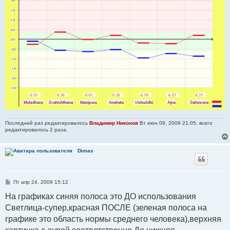
Последний раз редактировалось
Владимир Никонов
Вт июн 09, 2009 21:05, всего
редактировалось 2 раза.
Dimas
С
Пт апр 24, 2009 15:12
о
о
На графиках синяя полоса это ДО использования
б
Светлица-супер,красная ПОСЛЕ (зеленая полоса на
щ
е
графике это область нормы среднего человека),верхняя
н
и