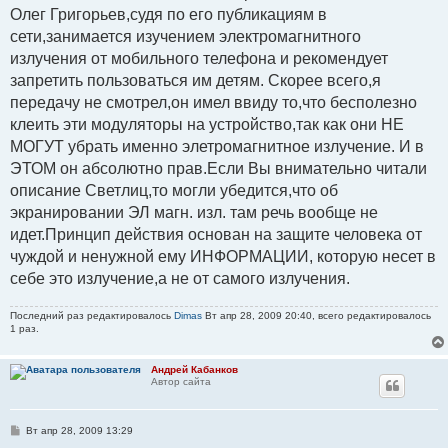
Олег Григорьев,судя по его публикациям в
сети,занимается изучением электромагнитного
излучения от мобильного телефона и рекомендует
запретить пользоваться им детям. Скорее всего,я
передачу не смотрел,он имел ввиду то,что бесполезно
клеить эти модуляторы на устройство,так как они НЕ
МОГУТ убрать именно элетромагнитное излучение. И в
ЭТОМ он абсолютно прав.Если Вы внимательно читали
описание Светлиц,то могли убедится,что об
экранировании ЭЛ магн. изл. там речь вообще не
идет.Принцип действия основан на защите человека от
чуждой и ненужной ему ИНФОРМАЦИИ, которую несет в
себе это излучение,а не от самого излучения.
Последний раз редактировалось
Dimas
Вт апр 28, 2009 20:40, всего редактировалось
1 раз.
Андрей Кабанков
Автор сайта
С
Вт апр 28, 2009 13:29
о