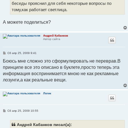
и
беседы прояснил для себя некоторые вопросы по
е
тому,как работает светлица.
А можете поделиться?
Андрей Кабанков
Автор сайта
С
Сб апр 25, 2009 9:41
о
о
Боюсь мне сложно это сформулировать не переврав.В
б
принципе все это описано в буклете,просто теперь эта
щ
е
информация воспринимается мною не как рекламные
н
и
лозунги,а как реальные вещи.
е
Логик
С
Сб апр 25, 2009 10:55
о
о
б
щ
Андрей Кабанков писал(а):
е