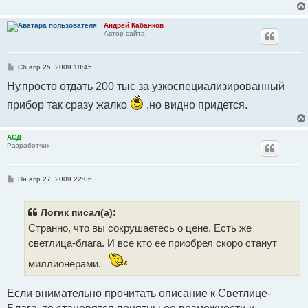
Андрей Кабанков
Автор сайта
С
Сб апр 25, 2009 18:45
о
о
Ну,просто отдать 200 тыс за узкоспециализированный
б
щ
прибор так сразу жалко
,но видно придется.
е
н
и
е
АСД
Разработчик
С
Пн апр 27, 2009 22:06
о
о
б
щ
Логик писал(а):
е
Странно, что вы сокрушаетесь о цене. Есть же
н
и
светлица-блага. И все кто ее приобрел скоро станут
е
миллионерами.
Если внимательно прочитать описание к Светлице-