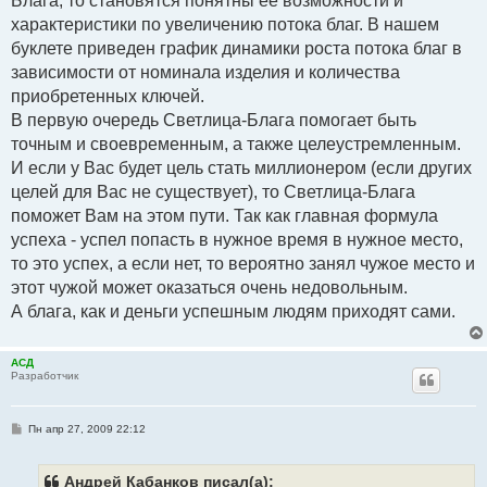
Блага, то становятся понятны ее возможности и
характеристики по увеличению потока благ. В нашем
буклете приведен график динамики роста потока благ в
зависимости от номинала изделия и количества
приобретенных ключей.
В первую очередь Светлица-Блага помогает быть
точным и своевременным, а также целеустремленным.
И если у Вас будет цель стать миллионером (если других
целей для Вас не существует), то Светлица-Блага
поможет Вам на этом пути. Так как главная формула
успеха - успел попасть в нужное время в нужное место,
то это успех, а если нет, то вероятно занял чужое место и
этот чужой может оказаться очень недовольным.
А блага, как и деньги успешным людям приходят сами.
АСД
Разработчик
С
Пн апр 27, 2009 22:12
о
о
б
щ
Андрей Кабанков писал(а):