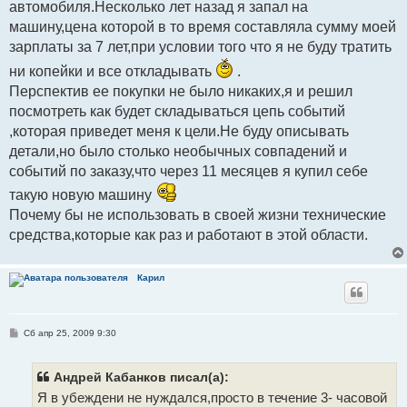
автомобиля.Несколько лет назад я запал на
машину,цена которой в то время составляла сумму моей
зарплаты за 7 лет,при условии того что я не буду тратить
ни копейки и все откладывать
.
Перспектив ее покупки не было никаких,я и решил
посмотреть как будет складываться цепь событий
,которая приведет меня к цели.Не буду описывать
детали,но было столько необычных совпадений и
событий по заказу,что через 11 месяцев я купил себе
такую новую машину
Почему бы не использовать в своей жизни технические
средства,которые как раз и работают в этой области.
Карил
С
Сб апр 25, 2009 9:30
о
о
б
щ
Андрей Кабанков писал(а):
е
Я в убеждени не нуждался,просто в течение 3- часовой
н