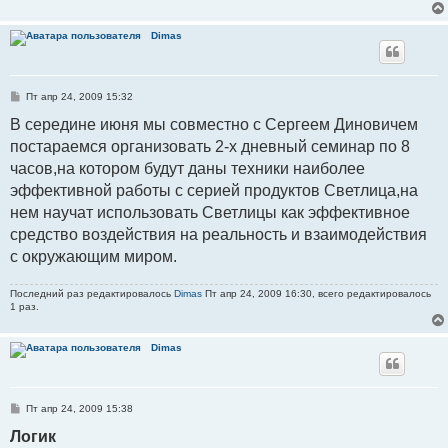
Dimas
С
Пт апр 24, 2009 15:32
о
о
В середине июня мы совместно с Сергеем Диновичем
б
постараемся организовать 2-х дневный семинар по 8
щ
е
часов,на котором будут даны техники наиболее
н
и
эффективной работы с серией продуктов Светлица,на
е
нем научат использовать Светлицы как эффективное
средство воздействия на реальность и взаимодействия
с окружающим миром.
Последний раз редактировалось
Dimas
Пт апр 24, 2009 16:30, всего редактировалось
1 раз.
Dimas
С
Пт апр 24, 2009 15:38
о
о
Логик
б