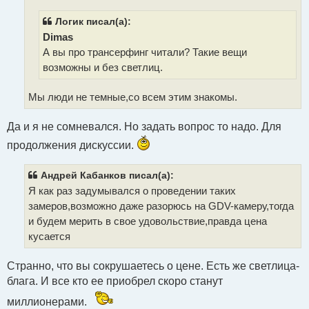
н
и
Логик писал(а):
е
Dimas
А вы про трансерфинг читали? Такие вещи
возможны и без светлиц.
Мы люди не темные,со всем этим знакомы.
Да и я не сомневался. Но задать вопрос то надо. Для
продолжения дискуссии.
Андрей Кабанков писал(а):
Я как раз задумывался о проведении таких
замеров,возможно даже разорюсь на GDV-камеру,тогда
и будем мерить в свое удовольствие,правда цена
кусается
Странно, что вы сокрушаетесь о цене. Есть же светлица-
блага. И все кто ее приобрел скоро станут
миллионерами.