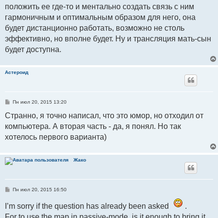
и
положить ее где-то и ментально создать связь с ним
е
гармоничным и оптимальным образом для него, она
будет дистанционно работать, возможно не столь
эффективно, но вполне будет. Ну и трансляция мать-сын
будет доступна.
Астероид
С
Пн июл 20, 2015 13:20
о
о
Странно, я точно написал, что это юмор, но отходил от
б
компьютера. А вторая часть - да, я понял. Но так
щ
е
хотелось первого варианта)
н
и
е
Жако
С
Пн июл 20, 2015 16:50
о
о
I’m sorry if the question has already been asked
.
б
щ
For to use the map in passive-mode, is it enough to bring it