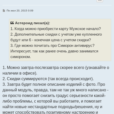
С
Пн июл 20, 2015 0:09
о
о
б
щ
Астероид писал(а):
е
1. Когда можно приобрести карту Мужское начало?
н
и
2. Дополнительные скидки с учетом уже купленного
е
будут или 6 - конечная цена с учетом скидки?
3. Где можно почитать про Симорон антивирус?
Интересует, так как ранее очень давно занимался
симороном.
1. Можно завтра-послезавтра скорее всего (узнавайте о
наличии в офисе).
2. Скидки суммируются (так всегда происходит).
3. Завтра будет полное описание изделий с фото. Про
данный модуль, правда, там не так уж много написано -
он просто помогает снизить градус серьезности какой-
либо проблемы, с которой вы работаете, и помогает
найти новые нестандартные подходы/решения, ну и
может способствовать позитивному настроению и