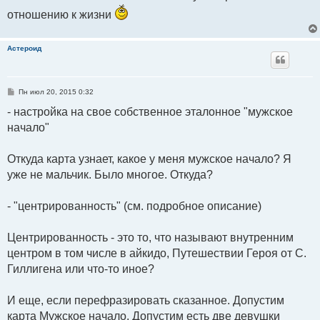
отношению к жизни
Астероид
С
Пн июл 20, 2015 0:32
о
о
- настройка на свое собственное эталонное "мужское
б
начало"
щ
е
н
и
Откуда карта узнает, какое у меня мужское начало? Я
е
уже не мальчик. Было многое. Откуда?
- "центрированность" (см. подробное описание)
Центрированность - это то, что называют внутренним
центром в том числе в айкидо, Путешествии Героя от С.
Гиллигена или что-то иное?
И еще, если перефразировать сказанное. Допустим
карта Мужское начало. Допустим есть две девушки