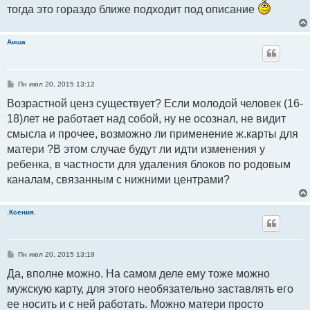
тогда это гораздо ближе подходит под описание
Аиша
С
Пн июл 20, 2015 13:12
о
о
Возрастной ценз существует? Если молодой человек (16-
б
18)лет не работает над собой, ну не осознал, не видит
щ
е
смысла и прочее, возможно ли применение ж.карты для
н
и
матери ?В этом случае будут ли идти изменения у
е
ребенка, в частности для удаления блоков по родовым
каналам, связанным с нижними центрами?
.Ксения.
С
Пн июл 20, 2015 13:19
о
о
Да, вполне можно. На самом деле ему тоже можно
б
мужскую карту, для этого необязательно заставлять его
щ
е
ее носить и с ней работать. Можно матери просто
н