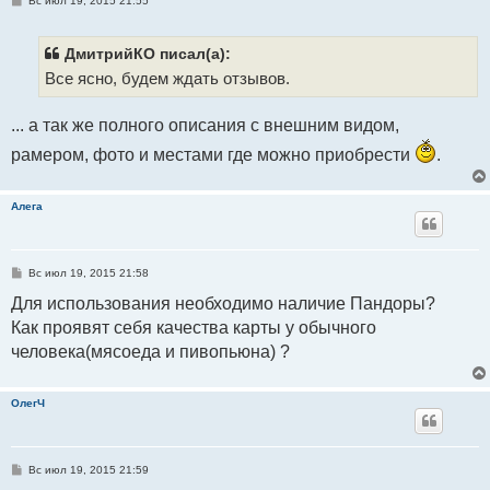
Вс июл 19, 2015 21:55
о
о
б
щ
ДмитрийКО писал(а):
е
Все ясно, будем ждать отзывов.
н
и
е
... а так же полного описания с внешним видом,
рамером, фото и местами где можно приобрести
.
Алега
С
Вс июл 19, 2015 21:58
о
о
Для использования необходимо наличие Пандоры?
б
Как проявят себя качества карты у обычного
щ
е
человека(мясоеда и пивопьюна) ?
н
и
е
ОлегЧ
С
Вс июл 19, 2015 21:59
о