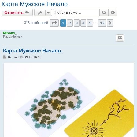
Карта Мужское Начало.
Поиск
Расширен
Ответить
Страница
1
из
13
1
2
3
4
5
13
След.
313 сообщений
…
Михаил_
Разработчик
Карта Мужское Начало.
С
Вс июл 19, 2015 16:16
о
о
б
щ
е
н
и
е