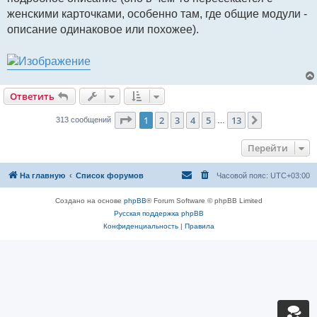
е
женскими карточками, особенно там, где общие модули -
н
и
описание одинаковое или похожее).
е
Ответить
Страница
1
из
13
1
2
3
4
5
13
След.
313 сообщений
…
Перейти
На главную
Список форумов
Часовой пояс:
UTC+03:00
Создано на основе
phpBB
® Forum Software © phpBB Limited
Русская поддержка phpBB
Конфиденциальность
|
Правила