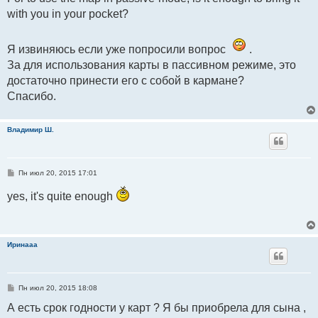
е
н
with you in your pocket?
и
е
Я извиняюсь если уже попросили вопрос
.
За для использования карты в пассивном режиме, это
достаточно принести его с собой в кармане?
Спасибо.
Владимир Ш.
С
Пн июл 20, 2015 17:01
о
о
yes, it's quite enough
б
щ
е
н
и
е
Иринааа
С
Пн июл 20, 2015 18:08
о
о
А есть срок годности у карт ? Я бы приобрела для сына ,
б