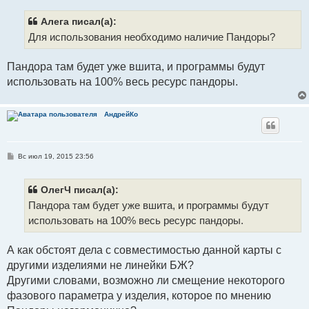
о
б
щ
Алега писал(а):
е
Для использования необходимо наличие Пандоры?
н
и
е
Пандора там будет уже вшита, и программы будут
использовать на 100% весь ресурс пандоры.
АндрейКо
С
Вс июл 19, 2015 23:56
о
о
б
щ
ОлегЧ писал(а):
е
Пандора там будет уже вшита, и программы будут
н
и
использовать на 100% весь ресурс пандоры.
е
А как обстоят дела с совместимостью данной карты с
другими изделиями не линейки БЖ?
Другими словами, возможно ли смещение некоторого
фазового параметра у изделия, которое по мнению