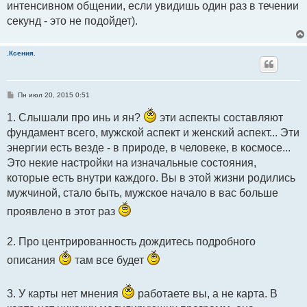
интенсивном общении, если увидишь один раз в течении
секунд - это не подойдет).
.Ксения.
С
Пн июл 20, 2015 0:51
о
о
1. Слышали про инь и ян?
эти аспекты составляют
б
щ
фундамент всего, мужской аспект и женский аспект... Эти
е
н
энергии есть везде - в природе, в человеке, в космосе...
и
е
Это некие настройки на изначальные состояния,
которые есть внутри каждого. Вы в этой жизни родились
мужчиной, стало быть, мужское начало в вас больше
проявлено в этот раз
2. Про центрированность дождитесь подробного
описания
там все будет
3. У карты нет мнения
работаете вы, а не карта. В