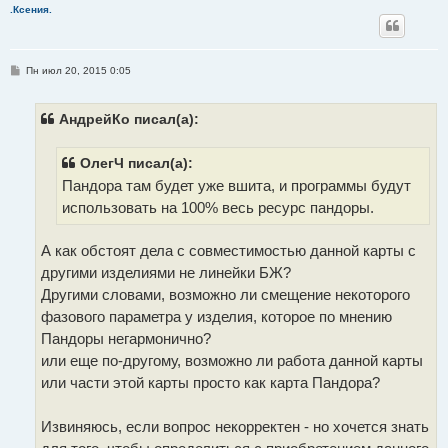
.Ксения.
С
Пн июл 20, 2015 0:05
о
о
б
щ
АндрейКо писал(а):
е
н
и
ОлегЧ писал(а):
е
Пандора там будет уже вшита, и программы будут
использовать на 100% весь ресурс пандоры.
А как обстоят дела с совместимостью данной карты с
другими изделиями не линейки БЖ?
Другими словами, возможно ли смещение некоторого
фазового параметра у изделия, которое по мнению
Пандоры негармонично?
или еще по-другому, возможно ли работа данной карты
или части этой карты просто как карта Пандора?
Извиняюсь, если вопрос некорректен - но хочется знать