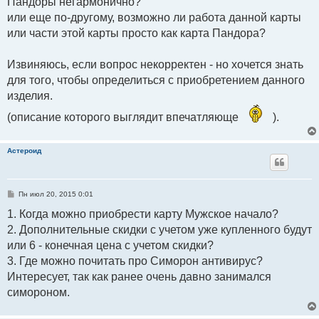
Пандоры негармонично?
или еще по-другому, возможно ли работа данной карты
или части этой карты просто как карта Пандора?
Извиняюсь, если вопрос некорректен - но хочется знать
для того, чтобы определиться с приобретением данного
изделия.
(описание которого выглядит впечатляюще
).
Астероид
С
Пн июл 20, 2015 0:01
о
о
1. Когда можно приобрести карту Мужское начало?
б
2. Дополнительные скидки с учетом уже купленного будут
щ
е
или 6 - конечная цена с учетом скидки?
н
и
3. Где можно почитать про Симорон антивирус?
е
Интересует, так как ранее очень давно занимался
симороном.