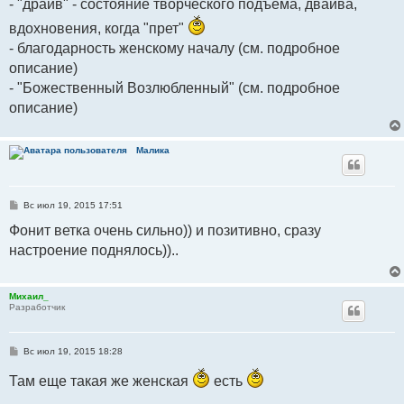
- "драйв" - состояние творческого подъема, двайва,
вдохновения, когда "прет"
- благодарность женскому началу (см. подробное
описание)
- "Божественный Возлюбленный" (см. подробное
описание)
Малика
С
Вс июл 19, 2015 17:51
о
о
Фонит ветка очень сильно)) и позитивно, сразу
б
настроение поднялось))..
щ
е
н
и
е
Михаил_
Разработчик
С
Вс июл 19, 2015 18:28
о
о
Там еще такая же женская
есть
б
щ