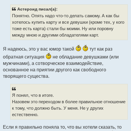
о
б
щ
Астероид писал(а):
е
Понятно. Опять надо что-то делать самому. А как бы
н
и
хотелось купить карту и все девушки (кроме тех, у кого
е
тоже есть карта) стали бы моими. Ну или поровну
между мною и другими обладателями карт.
Я надеюсь, это у вас юмор такой
тут как раз
обратная ситуация
не обладание девушками (или
мужчинами), а сотворческое взаимодействие,
основанное на приятии другого как свободного
творящего существа.
Я понял, что в итоге.
Назовем это переходом в более правильное отношение
к тому, что должно быть. У меня. Не у других
естественно.
Если я правильно поняла то, что вы хотели сказать, то