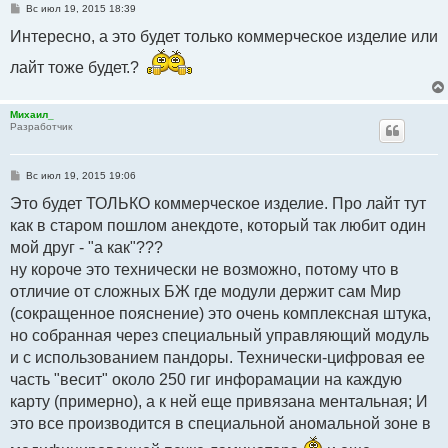
С
Вс июл 19, 2015 18:39
о
о
Интересно, а это будет только коммерческое изделие или
б
щ
лайт тоже будет.?
е
н
и
е
Михаил_
Разработчик
С
Вс июл 19, 2015 19:06
о
о
Это будет ТОЛЬКО коммерческое изделие. Про лайт тут
б
как в старом пошлом анекдоте, который так любит один
щ
е
мой друг - "а как"???
н
и
ну короче это технически не возможно, потому что в
е
отличие от сложных БЖ где модули держит сам Мир
(сокращенное пояснение) это очень комплексная штука,
но собранная через специальный управляющий модуль
и с использованием пандоры. Технически-цифровая ее
часть "весит" около 250 гиг инфорамации на каждую
карту (примерно), а к ней еще привязана ментальная; И
это все производится в специальной аномальной зоне в