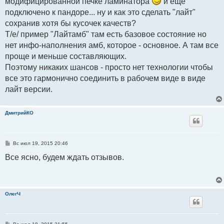
модифицированной печке ламинатора
и еще
подключено к пандоре... ну и как это сделать "лайт"
сохранив хотя бы кусочек качеств?
Т/е/ пример "Лайтамб" там есть базовое состояние но
нет инфо-наполнения амб, которое - основное. А там все
проще и меньше составляющих.
Поэтому никаких шансов - просто нет технологии чтобы
все это гармонично соединить в рабочем виде в виде
лайт версии.
ДмитрийКО
С
Вс июл 19, 2015 20:46
о
о
Все ясно, будем ждать отзывов.
б
щ
е
н
и
е
ОлегЧ
С