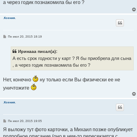
а через годик познакомила бы его ?
щ
е
н
и
е
.Ксения.
С
Пн июл 20, 2015 18:19
о
о
б
щ
Иринааа писал(а):
е
А есть срок годности у карт ? Я бы приобрела для сына
н
и
, а через годик познакомила бы его ?
е
Нет, конечно
ну только если Вы физически ее не
уничтожите
.Ксения.
С
Пн июл 20, 2015 19:05
о
о
Я выложу тут фото карточки, а Михаил позже опубликует
б
подробное описание (оно в чем-то пересекается с
щ