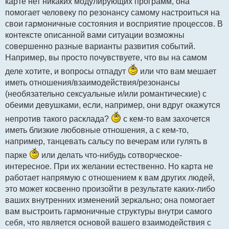
карте нет никаких модулирующих программ, она
помогает человеку по резонансу самому настроиться на
свои гармоничные состояния и восприятие процессов. В
контексте описанной вами ситуации возможны
совершенно разные варианты развития событий.
Например, вы просто почувствуете, что вы на самом
деле хотите, и вопросы отпадут
или что вам мешает
иметь отношения/взаимодействия/резонансы
(необязательно сексуальные и/или романтические) с
обеими девушками, если, например, они вдруг окажутся
непротив такого расклада?
с кем-то вам захочется
иметь близкие любовные отношения, а с кем-то,
например, танцевать сальсу по вечерам или гулять в
парке
или делать что-нибудь сотворческое-
интересное. При их желании естественно. Но карта не
работает напрямую с отношением к вам других людей,
это может косвенно произойти в результате каких-либо
ваших внутренних изменений зеркально; она помогает
вам выстроить гармоничные структуры внутри самого
себя, что является основой вашего взаимодействия с