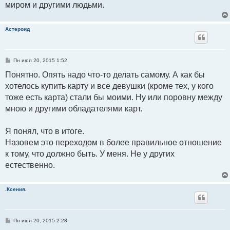
миром и другими людьми.
Астероид
С
Пн июл 20, 2015 1:52
о
о
Понятно. Опять надо что-то делать самому. А как бы
б
хотелось купить карту и все девушки (кроме тех, у кого
щ
е
тоже есть карта) стали бы моими. Ну или поровну между
н
и
мною и другими обладателями карт.
е
Я понял, что в итоге.
Назовем это переходом в более правильное отношение
к тому, что должно быть. У меня. Не у других
естественно.
.Ксения.
С
Пн июл 20, 2015 2:28
о