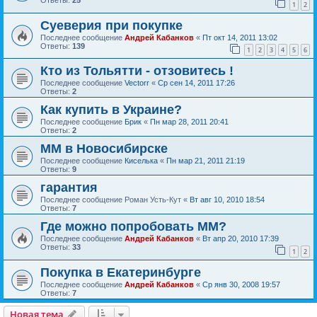
1
2
Суеверия при покупке
Последнее сообщение
Андрей Кабанков
«
Пт окт 14, 2011 13:02
Ответы:
139
1
2
3
4
5
6
Кто из Тольятти - отзовитесь !
Последнее сообщение
Vectorr
«
Ср сен 14, 2011 17:26
Ответы:
2
Как купить в Украине?
Последнее сообщение
Брик
«
Пн мар 28, 2011 20:41
Ответы:
2
ММ в Новосибирске
Последнее сообщение
Киселька
«
Пн мар 21, 2011 21:19
Ответы:
9
гарантия
Последнее сообщение
Роман Усть-Кут
«
Вт авг 10, 2010 18:54
Ответы:
7
Где можно попробовать ММ?
Последнее сообщение
Андрей Кабанков
«
Вт апр 20, 2010 17:39
Ответы:
33
1
2
Покупка в Екатеринбурге
Последнее сообщение
Андрей Кабанков
«
Ср янв 30, 2008 19:57
Ответы:
7
Новая тема