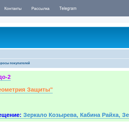
Контакты
Рассылка
Telegram
росы покупателей
до-2
еометрия Защиты"
ещение:
Зеркало Козырева, Кабина Райха, З