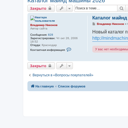
Каталог майнд машины 2026
П
Закрыто
Каталог майнд
С
Владимир Никонов
»
Владимир Никонов
о
Автор сайта
о
Новый каталог п
б
Сообщения:
828
http://mindmachin
щ
Зарегистрирован:
Чт окт 26, 2006
е
18:52
н
Откуда:
Краснодар
и
К
У вас нет необходимы
Контактная информация:
е
о
н
т
а
Закрыто
к
т
н
Вернуться в «Вопросы покупателей»
а
я
и
н
На главную
Список форумов
ф
о
р
м
а
ц
и
я
п
о
л
ь