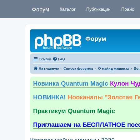
Форум
Каталог
Публикации
Прайс
Форум
Ссылки
FAQ
На главную
Список форумов
О майнд машинах
Воп
Новинка Quantum Magic
Кулон Чу
НОВИНКА!
Нооканалы "Золотая Г
Практикум Quantum Magic
Приглашаем на БЕСПЛАТНОЕ пос