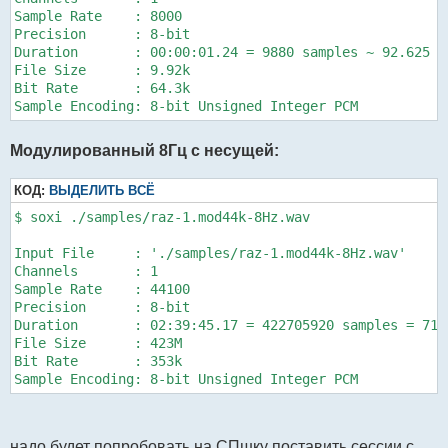
Sample Rate    : 8000

Precision      : 8-bit

Duration       : 00:00:01.24 = 9880 samples ~ 92.625 CD
File Size      : 9.92k

Bit Rate       : 64.3k

Модулированный 8Гц с несущей:
КОД:
ВЫДЕЛИТЬ ВСЁ
$ soxi ./samples/raz-1.mod44k-8Hz.wav

Input File     : './samples/raz-1.mod44k-8Hz.wav'

Channels       : 1

Sample Rate    : 44100

Precision      : 8-bit

Duration       : 02:39:45.17 = 422705920 samples = 7188
File Size      : 423M

Bit Rate       : 353k

Sample Encoding: 8-bit Unsigned Integer PCM
надо будет попробовать на СПшку поставить сессии с