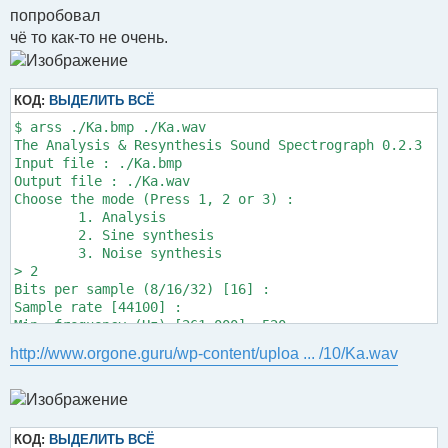
попробовал
чё то как-то не очень.
КОД:
ВЫДЕЛИТЬ ВСЁ
$ arss ./Ka.bmp ./Ka.wav

The Analysis & Resynthesis Sound Spectrograph 0.2.3

Input file : ./Ka.bmp

Output file : ./Ka.wav

Choose the mode (Press 1, 2 or 3) :

        1. Analysis

        2. Sine synthesis

        3. Noise synthesis

> 2

Bits per sample (8/16/32) [16] :

Sample rate [44100] :

Min. frequency (Hz) [261.000]: 520

Bands per octave [200.000]:

http://www.orgone.guru/wp-content/uploa ... /10/Ka.wav
Max. frequency : 1050.870 Hz

Pixels per second [50.000]:

Sound duration : 3.860 s

 204/204   1050.93 Hz

КОД:
ВЫДЕЛИТЬ ВСЁ