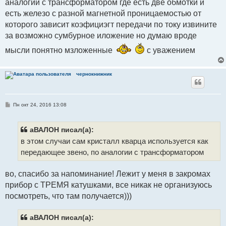
аналогии с трансформатором где есть две обмотки и
есть железо с разной магнетной проницаемостью от
которого зависит коэфициэгт передачи по току извините
за возможно сумбурное иложение но думаю вроде
мысли понятно мзложенные
с уважением
чернокнижник
С
Пн окт 24, 2016 13:08
о
о
б
щ
аВАЛОН писал(а):
е
в этом случаи сам кристалл кварца используется как
н
и
передающее звено, по аналогии с трансформатором
е
во, спасибо за напоминание! Лежит у меня в закромах
прибор с ТРЕМЯ катушками, все никак не организуюсь
посмотреть, что там получается)))
аВАЛОН писал(а):