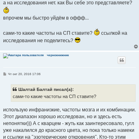
а на исследования нет. как Вы себе это представляете?
впрочем мы быстро уйдём в оффф...
сами-то какие частоты на СП ставите?
ссылкой на
исследования не поделитесь?
чернокнижник
С
Чт окт 20, 2016 17:06
о
о
б
щ
Шалтай Балтай писал(а):
е
сами-то какие частоты на СП ставите?
н
и
е
использую инфранизкие, частоты мозга и их комбинации.
Этот диапазон хорошо исследован, но и здесь есть
непонятки))) А с кварцем - жуть как заинтересовало, гугл
уже накалился до красного цвета, но пока только намеки
и ссылки на "эзотерические откровения". Кто-то этим