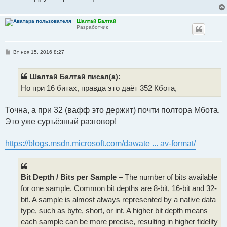
Шалтай Балтай
Разработчик
С
Вт ноя 15, 2016 8:27
о
о
б
щ
Шалтай Балтай писал(а):
е
Но при 16 битах, правда это даёт 352 Кбота,
н
и
е
Точна, а при 32 (вафф это держит) почти полтора Мбота.
Это уже суръёзный разговор!
https://blogs.msdn.microsoft.com/dawate ... av-format/
Bit Depth / Bits per Sample
– The number of bits available
for one sample. Common bit depths are
8-bit, 16-bit and 32-
bit
. A sample is almost always represented by a native data
type, such as byte, short, or int. A higher bit depth means
each sample can be more precise, resulting in higher fidelity