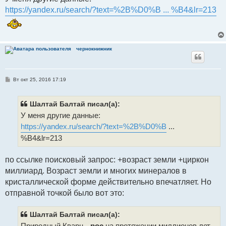
б
https://yandex.ru/search/?text=%2B%D0%B ... %B4&lr=213
щ
е
н
и
е
чернокнижник
С
Вт окт 25, 2016 17:19
о
о
б
щ
Шалтай Балтай писал(а):
е
У меня другие данные:
н
и
https://yandex.ru/search/?text=%2B%D0%B
...
е
%B4&lr=213
по ссылке поисковый запрос: +возраст земли +циркон
миллиард. Возраст земли и многих минералов в
кристаллической форме действительно впечатляет. Но
отправной точкой было вот это:
Шалтай Балтай писал(а):
Природный Кварц -
рос
на протяжении миллионов лет