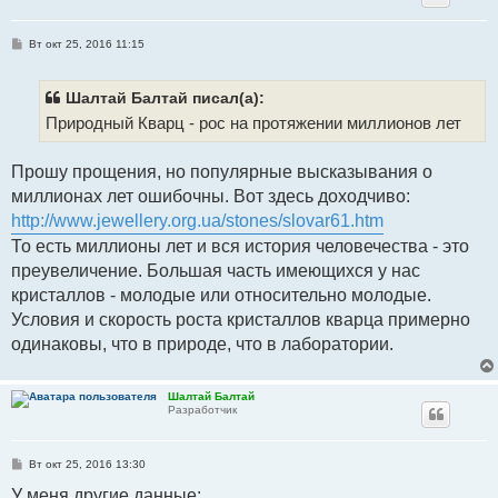
С
Вт окт 25, 2016 11:15
о
о
б
щ
Шалтай Балтай писал(а):
е
Природный Кварц - рос на протяжении миллионов лет
н
и
е
Прошу прощения, но популярные высказывания о
миллионах лет ошибочны. Вот здесь доходчиво:
http://www.jewellery.org.ua/stones/slovar61.htm
То есть миллионы лет и вся история человечества - это
преувеличение. Большая часть имеющихся у нас
кристаллов - молодые или относительно молодые.
Условия и скорость роста кристаллов кварца примерно
одинаковы, что в природе, что в лаборатории.
Шалтай Балтай
Разработчик
С
Вт окт 25, 2016 13:30
о
о
У меня другие данные: