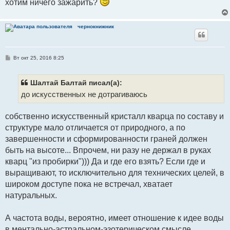
хотим ничего зажарить?
чернокнижник
С
Вт окт 25, 2016 8:25
о
о
б
щ
Шалтай Балтай писал(а):
е
до искусственных не дотрагиваюсь
н
и
е
собственно искусственный кристалл кварца по составу и
структуре мало отличается от природного, а по
завершенности и сформированности граней должен
быть на высоте... Впрочем, ни разу не держал в руках
кварц "из пробирки"))) Да и где его взять? Если где и
выращивают, то исключительно для технических целей, в
широком доступе пока не встречал, хватает
натуральных.
А частота воды, вероятно, имеет отношение к идее воды
в ментально-астральном-эзотерическом смысле.