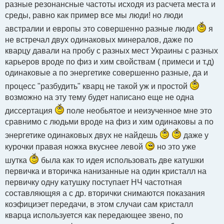
разные резонансные частоты исходя из расчета места и
среды, равно как пример все мы люди! но люди
австралии и европы это совершенно разные люди
я
не встречал двух одинаковых минералов, даже по
кварцу давали на пробу с разных мест Украины с разных
карьеров вроде по физ и хим свойствам ( примеси и т.д)
одинаковые а по энергетике совершенно разные, да и
процесс "разбудить" кварц не такой уж и простой
возможно на эту тему будет написано еще не одна
диссертация
поле необьятое и неизученное мне это
сравнимо с людьми вроде на физ и хим одинаковы а по
энергетике одинаковых двух не найдешь
даже у
курочки правая ножка вкуснее левой
но это уже
шутка
была как то идея использовать две катушки
первичка и вторичка нанизанные на один кристалл на
первичку одну катушку поступает НЧ частотная
составляющяя а с др. вторички снимаются показания
коэфициэет передачи, в этом случаи сам кристалл
кварца используется как передающее звено, по