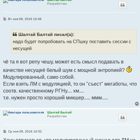
Разработчик
С
Вт ноя 08, 2016 10:46
о
о
б
щ
Шалтай Балтай писал(а):
е
надо будет попробовать на СПшку поставить сессии с
н
и
несущей
е
чё та я вот репу чешу, может есть смысл подавать в
качестве несущеё белый шум с мощной энтропией?
Модулированный, само собой.
Если взять ЛМ с модуляцией, то он "съест" мегаботы, что
соотв. качественному РГНу.... хм....
т.е. нужен просто хороший микшер..... ммм.....
Шалтай Балтай
Разработчик
С
Ср ноя 09, 2016 10:52
о
о