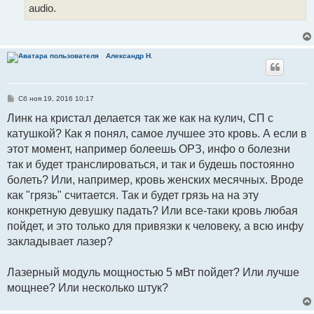
audio.
Александр Н.
С
Сб ноя 19, 2016 10:17
о
о
Линк на кристал делается так же как на кулич, СП с
б
катушкой? Как я понял, самое лучшее это кровь. А если в
щ
е
этот момент, например болеешь ОРЗ, инфо о болезни
н
и
так и будет транслироваться, и так и будешь постоянно
е
болеть? Или, например, кровь женских месячных. Вроде
как "грязь" считается. Так и будет грязь на на эту
конкретную девушку падать? Или все-таки кровь любая
пойдет, и это только для привязки к человеку, а всю инфу
закладывает лазер?
Лазерный модуль мощностью 5 мВт пойдет? Или лучше
мощнее? Или несколько штук?