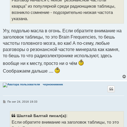
и
кварца" из популярной среди радионщиков таблицы,
е
возникло сомнение - подозрительно низкая частота
указана.
Угу, подолью масла в огонь. Если обратите внимание на
заголовок таблицы, то это Brain Frequencies, то бешь
частоты головного мозга, во как! А по-сему, любые
разговоры о резонансной частоте минерала как камня,
то бешь то что радиоэлектронике используют, здесь
вообще ни к месту, просто ни о чём
Соображаем дальше ....
чернокнижник
С
Пн окт 24, 2016 19:33
о
о
б
щ
Шалтай Балтай писал(а):
е
Если обратите внимание на заголовок таблицы, то это
н
и