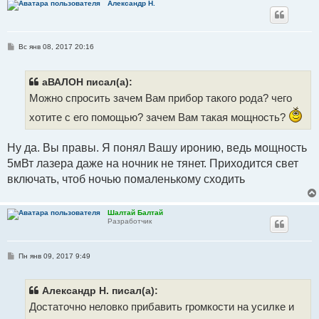
Александр Н.
С
Вс янв 08, 2017 20:16
о
о
б
щ
аВАЛОН писал(а):
е
Можно спросить зачем Вам прибор такого рода? чего
н
и
е
хотите с его помощью? зачем Вам такая мощность?
Ну да. Вы правы. Я понял Вашу иронию, ведь мощность
5мВт лазера даже на ночник не тянет. Приходится свет
включать, чтоб ночью помаленькому сходить
Шалтай Балтай
Разработчик
С
Пн янв 09, 2017 9:49
о
о
б
щ
Александр Н. писал(а):
е
Достаточно неловко прибавить громкости на усилке и
н
и