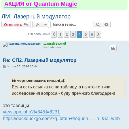
АКЦИЯ от Quantum Magic
ЛМ. Лазерный модулятор
Поиск
Расширен
Ответить
1
2
3
4
5
6
Пред.
След.
128 сообщений
Шалтай Балтай
Разработчик
Re: СП2. Лазерный модулятор
С
Чт окт 20, 2016 16:44
о
о
б
щ
чернокнижник писал(а):
е
Если есть ссылка не на таблицу, а на что-то типа
н
и
исследования вопроса - буду премного благодарен!
е
это таблицы
viewtopic.php?f=34&t=6231
https://duckduckgo.com/?q=brain+frequen ... =h_&ia=web