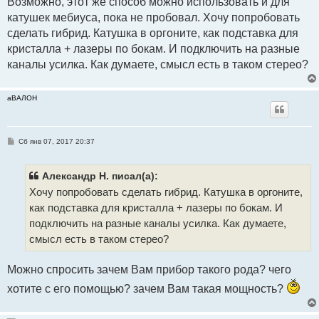
Возможно, этот же способ можно использовать и для
катушек мебиуса, пока не пробовал. Хочу попробовать
сделать гибрид. Катушка в оргоните, как подставка для
кристалла + лазеры по бокам. И подключить на разные
каналы усилка. Как думаете, смысл есть в таком стерео?
аВАЛОН
С
Сб янв 07, 2017 20:37
о
о
б
щ
Александр Н. писал(а):
е
Хочу попробовать сделать гибрид. Катушка в оргоните,
н
и
как подставка для кристалла + лазеры по бокам. И
е
подключить на разные каналы усилка. Как думаете,
смысл есть в таком стерео?
Можно спросить зачем Вам прибор такого рода? чего
хотите с его помощью? зачем Вам такая мощность?