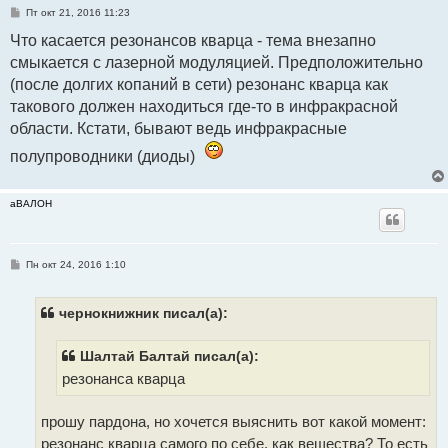
С
Пт окт 21, 2016 11:23
о
о
Что касается резонансов кварца - тема внезапно
б
смыкается с лазерной модуляцией. Предположительно
щ
е
(после долгих копаний в сети) резонанс кварца как
н
и
такового должен находиться где-то в инфракрасной
е
области. Кстати, бывают ведь инфракрасные
полупроводники (диоды)
аВАЛОН
С
Пн окт 24, 2016 1:10
о
о
б
щ
чернокнижник писал(а):
е
н
и
Шалтай Балтай писал(а):
е
резонанса кварца
прошу пардона, но хочется выяснить вот какой момент:
резонанс кварца самого по себе, как вещества? То есть