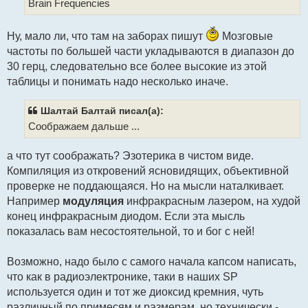
Brain Frequencies
е
Ну, мало ли, что там на заборах пишут
Мозговые
частоты по большей части укладываются в диапазон до
30 герц, следовательно все более высокие из этой
таблицы и понимать надо несколько иначе.
Шалтай Балтай писал(а):
Соображаем дальше ...
а что тут соображать? Эзотерика в чистом виде.
Компиляция из откровений ясновидящих, объективной
проверке не поддающаяся. Но на мысли наталкивает.
Например
модуляция
инфракрасным лазером, на худой
конец инфракрасным диодом. Если эта мысль
показалась вам несостоятельной, то и бог с ней!
Возможно, надо было с самого начала капсом написать,
что как в радиоэлектронике, таки в наших SP
используется один и тот же диоксид кремния, чуть
различный по примесям и размерам, но технически -