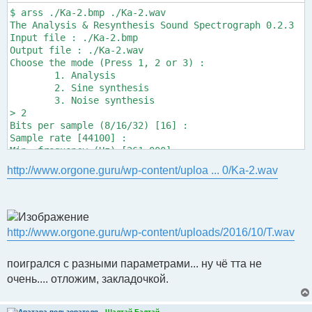
$ arss ./Ka-2.bmp ./Ka-2.wav

The Analysis & Resynthesis Sound Spectrograph 0.2.3

Input file : ./Ka-2.bmp

Output file : ./Ka-2.wav

Choose the mode (Press 1, 2 or 3) :

        1. Analysis

        2. Sine synthesis

        3. Noise synthesis

> 2

Bits per sample (8/16/32) [16] :

Sample rate [44100] :

Min. frequency (Hz) [261.000]:

Bands per octave [200.000]: 330

http://www.orgone.guru/wp-content/uploa ... 0/Ka-2.wav
Max. frequency : 1041.809 Hz

Pixels per second [50.000]:

Sound duration : 3.820 s

 660/660   1041.93 Hz

Processing time : 0.202 s
http://www.orgone.guru/wp-content/uploads/2016/10/T.wav
поигрался с разными параметрами... ну чё тта не
очень.... отложим, закладочкой.
Шалтай Балтай