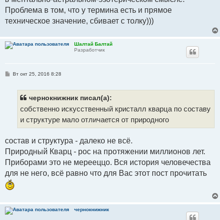
Проблема в том, что у термина есть и прямое
техническое значение, сбивает с толку)))
Шалтай Балтай
Разработчик
С
Вт окт 25, 2016 8:28
о
о
б
щ
чернокнижник писал(а):
е
собственно искусственный кристалл кварца по составу
н
и
и структуре мало отличается от природного
е
состав и структура - далеко не всё.
Природный Кварц - рос на протяжении миллионов лет.
Приборами это не мерееццо. Вся история человечества
для не него, всё равно что для Вас этот пост прочитать
чернокнижник