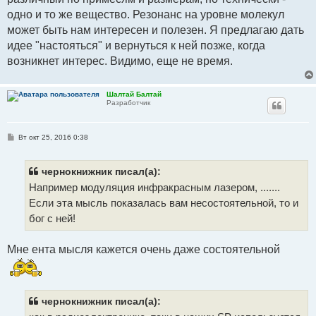
одно и то же вещество. Резонанс на уровне молекул
может быть нам интересен и полезен. Я предлагаю дать
идее "настояться" и вернуться к ней позже, когда
возникнет интерес. Видимо, еще не время.
Шалтай Балтай
Разработчик
С
Вт окт 25, 2016 0:38
о
о
б
щ
чернокнижник писал(а):
е
Например модуляция инфракрасным лазером, .......
н
и
Если эта мысль показалась вам несостоятельной, то и
е
бог с ней!
Мне ента мысля кажется очень даже состоятельной
чернокнижник писал(а):