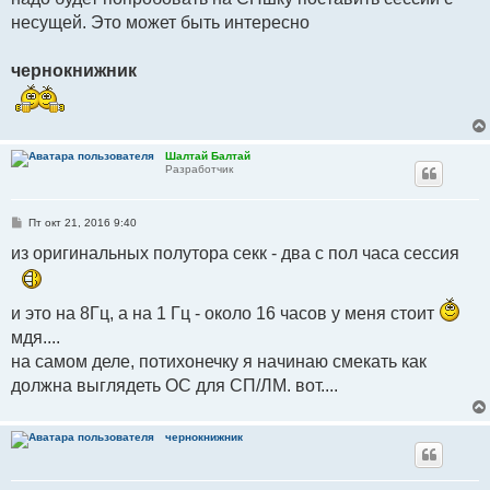
несущей. Это может быть интересно
чернокнижник
Шалтай Балтай
Разработчик
С
Пт окт 21, 2016 9:40
о
о
из оригинальных полутора секк - два с пол часа сессия
б
щ
е
н
и это на 8Гц, а на 1 Гц - около 16 часов у меня стоит
и
е
мдя....
на самом деле, потихонечку я начинаю смекать как
должна выглядеть ОС для СП/ЛМ. вот....
чернокнижник