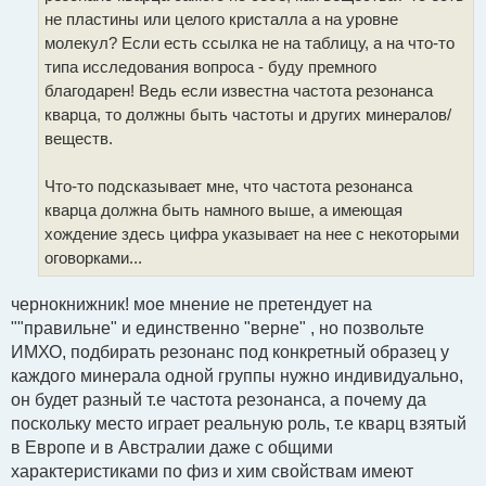
не пластины или целого кристалла а на уровне
молекул? Если есть ссылка не на таблицу, а на что-то
типа исследования вопроса - буду премного
благодарен! Ведь если известна частота резонанса
кварца, то должны быть частоты и других минералов/
веществ.
Что-то подсказывает мне, что частота резонанса
кварца должна быть намного выше, а имеющая
хождение здесь цифра указывает на нее с некоторыми
оговорками...
чернокнижник! мое мнение не претендует на
""правильне" и единственно "верне" , но позвольте
ИМХО, подбирать резонанс под конкретный образец у
каждого минерала одной группы нужно индивидуально,
он будет разный т.е частота резонанса, а почему да
поскольку место играет реальную роль, т.е кварц взятый
в Европе и в Австралии даже с общими
характеристиками по физ и хим свойствам имеют