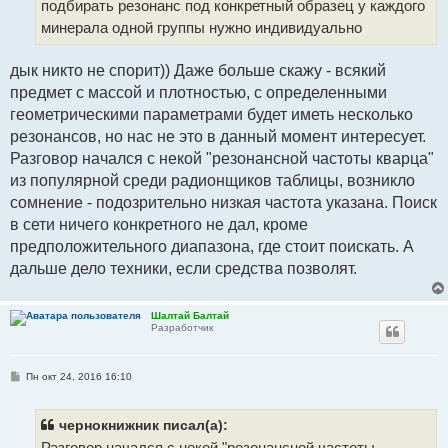
подбирать резонанс под конкретный образец у каждого
минерала одной группы нужно индивидуально
дык никто не спорит)) Даже больше скажу - всякий
предмет с массой и плотностью, с определенными
геометрическими параметрами будет иметь несколько
резонансов, но нас не это в данный момент интересует.
Разговор начался с некой "резонансной частоты кварца"
из популярной среди радионщиков таблицы, возникло
сомнение - подозрительно низкая частота указана. Поиск
в сети ничего конкретного не дал, кроме
предположительного диапазона, где стоит поискать. А
дальше дело техники, если средства позволят.
Шалтай Балтай
Разработчик
С
Пн окт 24, 2016 16:10
о
о
б
щ
чернокнижник писал(а):
е
Разговор начался с некой "резонансной частоты
н