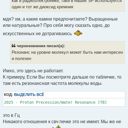
как в радиоэлектронике, таки в наших SP используется
один и тот же диоксид кремния
мдя? хм, а какие камни предпочитаете? Выращенные
или натуральные? Про себя могу сказать одно, до
искусственных не дотрагиваюсь
чернокнижник писал(а):
Резонанс на уровне молекул может быть нам интересен
и полезен
Имхо, это здесь не работает.
К примеру, Если Вы посмотрите дальше по табличке, то
там есть резонансная частота молекулы воды.
КОД:
ВЫДЕЛИТЬ ВСЁ
2025 - Proton Precession/Water Resonance [TB]
это в Гц
Никакого отношения к свч печке это не имеет. Мы же не