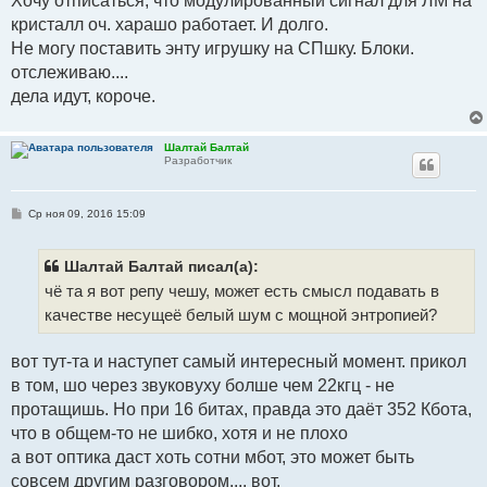
Хочу отписаться, что модулированный сигнал для ЛМ на
б
кристалл оч. харашо работает. И долго.
щ
е
Не могу поставить энту игрушку на СПшку. Блоки.
н
и
отслеживаю....
е
дела идут, короче.
Шалтай Балтай
Разработчик
С
Ср ноя 09, 2016 15:09
о
о
б
щ
Шалтай Балтай писал(а):
е
чё та я вот репу чешу, может есть смысл подавать в
н
и
качестве несущеё белый шум с мощной энтропией?
е
вот тут-та и наступет самый интересный момент. прикол
в том, шо через звуковуху болше чем 22кгц - не
протащишь. Но при 16 битах, правда это даёт 352 Кбота,
что в общем-то не шибко, хотя и не плохо
а вот оптика даст хоть сотни мбот, это может быть
совсем другим разговором.... вот.