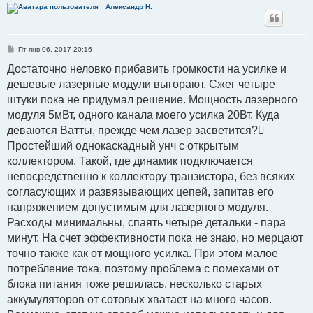
Александр Н.
С
Пт янв 06, 2017 20:16
о
о
Достаточно неловко прибавить громкости на усилке и
б
дешевые лазерные модули выгорают. Сжег четыре
щ
е
штуки пока не придумал решение. Мощность лазерного
н
и
модуля 5мВт, одного канала моего усилка 20Вт. Куда
е
деваются Ватты, прежде чем лазер засветится?
Простейший однокаскадный унч с открытым
коллектором. Такой, где динамик подключается
непосредственно к коллектору транзистора, без всяких
согласующих и развязывающих цепей, запитав его
напряжением допустимым для лазерного модуля.
Расходы минимальны, спаять четыре детальки - пара
минут. На счет эффективности пока не знаю, но мерцают
точно также как от мощного усилка. При этом малое
потребление тока, поэтому проблема с помехами от
блока питания тоже решилась, несколько старых
аккумуляторов от сотовых хватает на много часов.