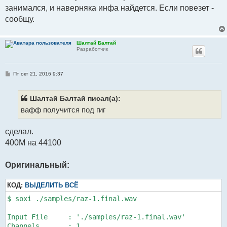
занимался, и наверняка инфа найдется. Если повезет -
сообщу.
Шалтай Балтай
Разработчик
С
Пт окт 21, 2016 9:37
о
о
б
щ
Шалтай Балтай писал(а):
е
вафф получится под гиг
н
и
е
сделал.
400М на 44100
Оригинальный:
КОД:
ВЫДЕЛИТЬ ВСЁ
$ soxi ./samples/raz-1.final.wav

Input File     : './samples/raz-1.final.wav'

Channels       : 1
