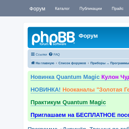
Форум
Каталог
Публикации
Прайс
Форум
Ссылки
FAQ
На главную
Список форумов
Приборы → Программы
Новинка Quantum Magic
Кулон Чу
НОВИНКА!
Нооканалы "Золотая Г
Практикум Quantum Magic
Приглашаем на БЕСПЛАТНОЕ пос