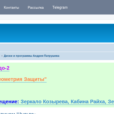
Контакты
Рассылка
Telegram
Диски и программы Андрея Патрушева
до-2
еометрия Защиты"
ещение:
Зеркало Козырева, Кабина Райха, З