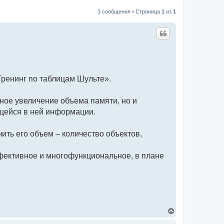
3 сообщения • Страница
1
из
1
ренинг по таблицам Шульте».
ное увеличение объема памяти, но и
ящейся в ней информации.
ить его объем – количество объектов,
эффективное и многофункциональное, в плане
В
е