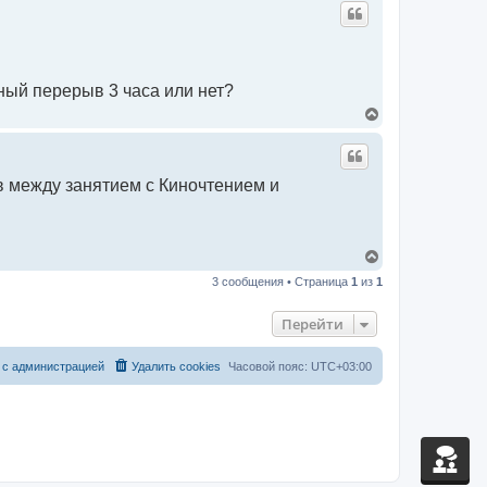
р
н
у
т
ь
с
ный перерыв 3 часа или нет?
я
к
В
н
е
а
р
ч
н
а
у
 между занятием с Киночтением и
л
т
у
ь
с
я
к
В
н
е
а
3 сообщения • Страница
1
из
1
р
ч
н
а
у
Перейти
л
т
у
ь
с
 с администрацией
Удалить cookies
Часовой пояс:
UTC+03:00
я
к
н
а
ч
а
л
у